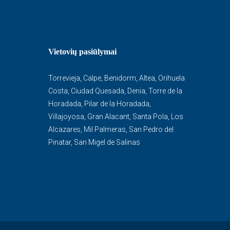
Vietovių pasiūlymai
Torrevieja
,
Calpe
,
Benidorm
,
Altea
,
Orihuela
Costa
,
Ciudad Quesada
,
Denia
,
Torre de la
Horadada
,
Pilar de la Horadada
,
Villajoyosa
,
Gran Alacant
,
Santa Pola
,
Los
Alcazares
,
Mil Palmeras
,
San Pedro del
Pinatar
,
San Migel de Salinas