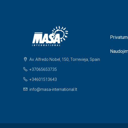
Privatum
Naudoji
Av. Alfredo Nobel, 150, Torrevieja, Spain
+37065653735
+34601513643
info@masa-international.lt