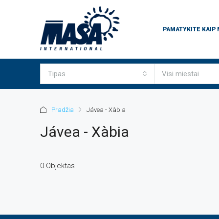
PAMATYKITE KAIP
Tipas
Visi miestai
Pradžia
Jávea - Xàbia
Jávea - Xàbia
0 Objektas