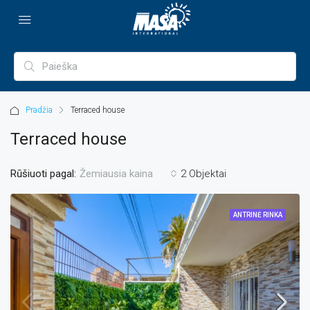
Pradžia
Terraced house
Terraced house
Rūšiuoti pagal:
2 Objektai
Žemiausia kaina
ANTRINĖ RINKA