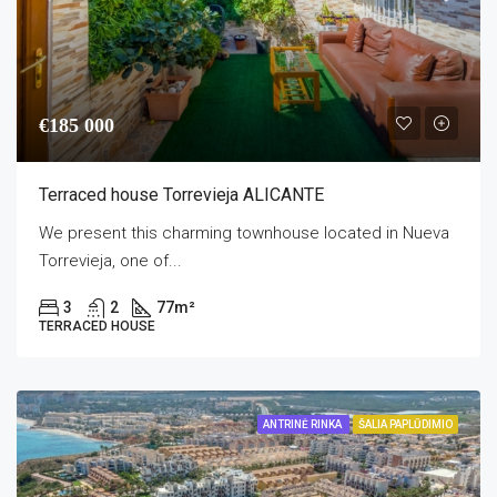
€185 000
Terraced house Torrevieja ALICANTE
We present this charming townhouse located in Nueva
Torrevieja, one of...
3
2
77
m²
TERRACED HOUSE
ANTRINĖ RINKA
ŠALIA PAPLŪDIMIO