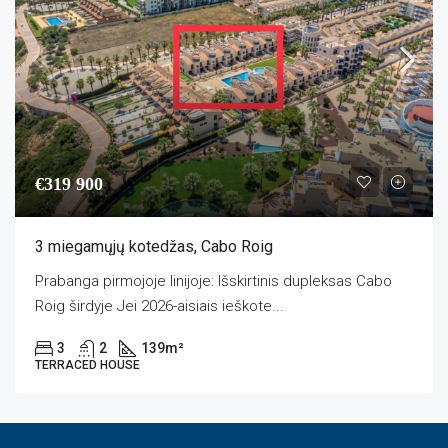
€319 900
3 miegamųjų kotedžas, Cabo Roig
Prabanga pirmojoje linijoje: Išskirtinis dupleksas Cabo
Roig širdyje Jei 2026-aisiais ieškote...
3
2
139
m²
TERRACED HOUSE