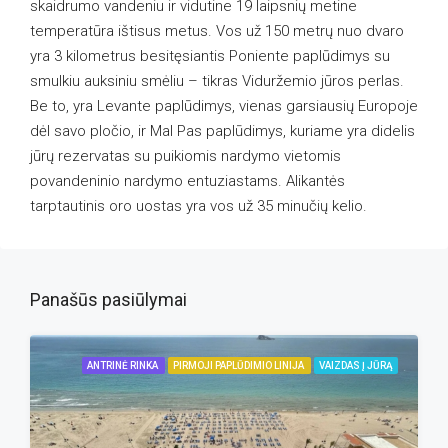
skaidrumo vandeniu ir vidutine 19 laipsnių metine
temperatūra ištisus metus. Vos už 150 metrų nuo dvaro
yra 3 kilometrus besitęsiantis Poniente paplūdimys su
smulkiu auksiniu smėliu – tikras Viduržemio jūros perlas.
Be to, yra Levante paplūdimys, vienas garsiausių Europoje
dėl savo pločio, ir Mal Pas paplūdimys, kuriame yra didelis
jūrų rezervatas su puikiomis nardymo vietomis
povandeninio nardymo entuziastams. Alikantės
tarptautinis oro uostas yra vos už 35 minučių kelio.
Panašūs pasiūlymai
ANTRINĖ RINKA
PIRMOJI PAPLŪDIMIO LINIJA
VAIZDAS Į JŪRĄ