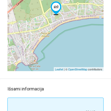
Leaflet
| ©
OpenStreetMap
contributors
Išsami informacija