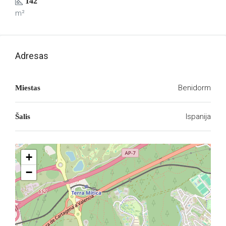
142
m²
Adresas
Benidorm
Miestas
Ispanija
Šalis
+
−