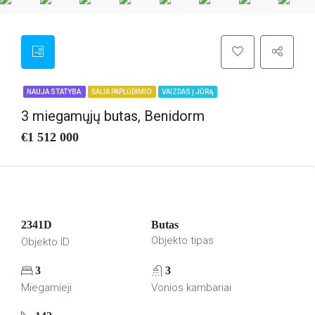
NAUJA STATYBA
ŠALIA PAPLŪDIMIO
VAIZDAS Į JŪRĄ
3 miegamųjų butas, Benidorm
€1 512 000
2341D
Butas
Objekto tipas
Objekto ID
3
3
Miegamieji
Vonios kambariai