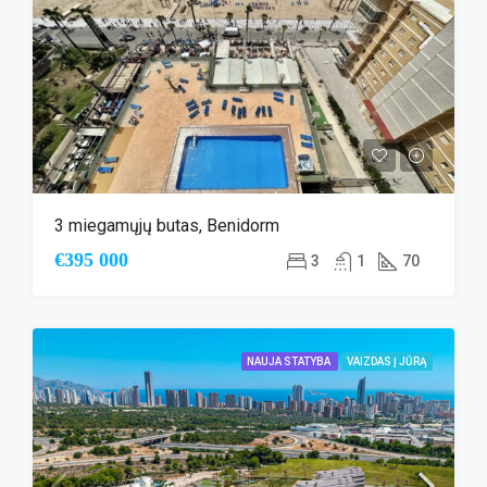
3 miegamųjų butas, Benidorm
€395 000
3
1
70
NAUJA STATYBA
VAIZDAS Į JŪRĄ