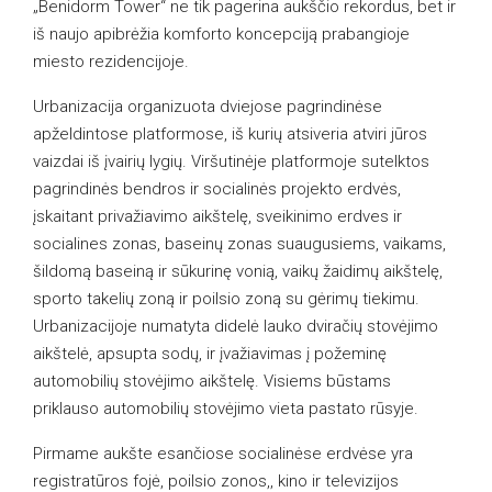
„Benidorm Tower“ ne tik pagerina aukščio rekordus, bet ir
iš naujo apibrėžia komforto koncepciją prabangioje
miesto rezidencijoje.
Urbanizacija organizuota dviejose pagrindinėse
apželdintose platformose, iš kurių atsiveria atviri jūros
vaizdai iš įvairių lygių. Viršutinėje platformoje sutelktos
pagrindinės bendros ir socialinės projekto erdvės,
įskaitant privažiavimo aikštelę, sveikinimo erdves ir
socialines zonas, baseinų zonas suaugusiems, vaikams,
šildomą baseiną ir sūkurinę vonią, vaikų žaidimų aikštelę,
sporto takelių zoną ir poilsio zoną su gėrimų tiekimu.
Urbanizacijoje numatyta didelė lauko dviračių stovėjimo
aikštelė, apsupta sodų, ir įvažiavimas į požeminę
automobilių stovėjimo aikštelę. Visiems būstams
priklauso automobilių stovėjimo vieta pastato rūsyje.
Pirmame aukšte esančiose socialinėse erdvėse yra
registratūros fojė, poilsio zonos,, kino ir televizijos