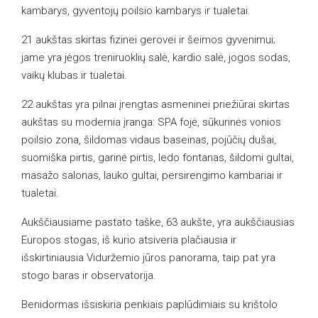
kambarys, gyventojų poilsio kambarys ir tualetai.
21 aukštas skirtas fizinei gerovei ir šeimos gyvenimui;
jame yra jėgos treniruoklių salė, kardio salė, jogos sodas,
vaikų klubas ir tualetai.
22 aukštas yra pilnai įrengtas asmeninei priežiūrai skirtas
aukštas su modernia įranga: SPA fojė, sūkurinės vonios
poilsio zona, šildomas vidaus baseinas, pojūčių dušai,
suomiška pirtis, garinė pirtis, ledo fontanas, šildomi gultai,
masažo salonas, lauko gultai, persirengimo kambariai ir
tualetai.
Aukščiausiame pastato taške, 63 aukšte, yra aukščiausias
Europos stogas, iš kurio atsiveria plačiausia ir
išskirtiniausia Viduržemio jūros panorama, taip pat yra
stogo baras ir observatorija.
Benidormas išsiskiria penkiais paplūdimiais su krištolo