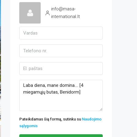
info@masa-
international.lt
Pateikdamas šią formą, sutinku su
Naudojimo
sąlygomis