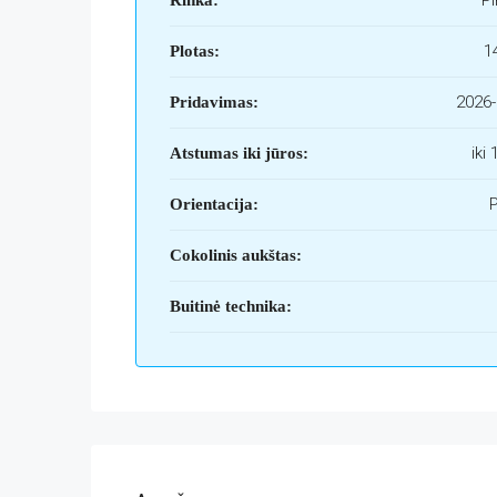
Pi
Rinka:
1
Plotas:
2026-
Pridavimas:
iki
Atstumas iki jūros:
P
Orientacija:
Cokolinis aukštas:
Buitinė technika: