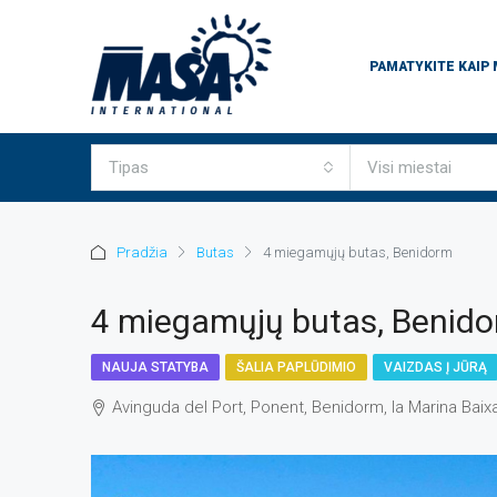
PAMATYKITE KAIP
Tipas
Visi miestai
Pradžia
Butas
4 miegamųjų butas, Benidorm
4 miegamųjų butas, Benid
NAUJA STATYBA
ŠALIA PAPLŪDIMIO
VAIZDAS Į JŪRĄ
Avinguda del Port, Ponent, Benidorm, la Marina Baix