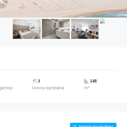
3
148
gamieji
Vonios kambariai
m²
Atidaryti Google Maps