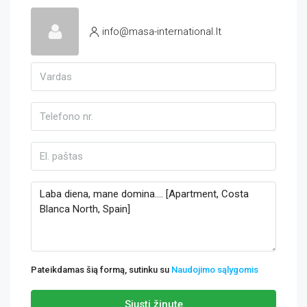
info@masa-international.lt
Pateikdamas šią formą, sutinku su
Naudojimo sąlygomis
Siųsti žinutę