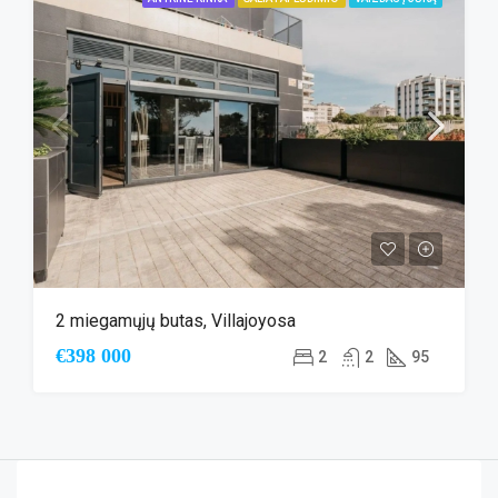
2 miegamųjų butas, Villajoyosa
€398 000
2
2
95