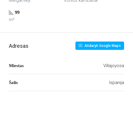
Miegamieji
Vonios kambariai
99
m²
Adresas
Atidaryti Google Maps
Villajoyosa
Miestas
Ispanija
Šalis