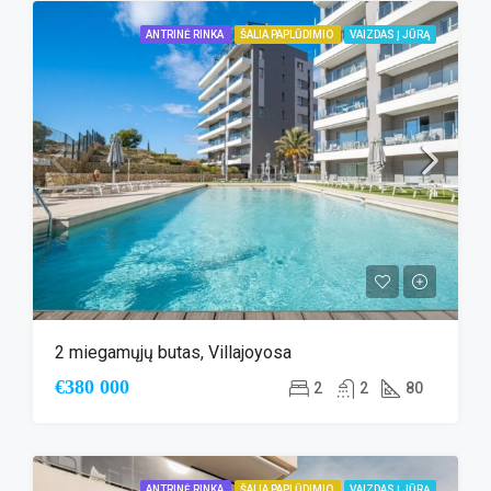
ANTRINĖ RINKA
ŠALIA PAPLŪDIMIO
VAIZDAS Į JŪRĄ
2 miegamųjų butas, Villajoyosa
€380 000
2
2
80
ANTRINĖ RINKA
ŠALIA PAPLŪDIMIO
VAIZDAS Į JŪRĄ