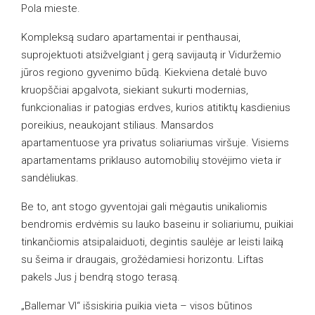
Pola mieste.
Kompleksą sudaro apartamentai ir penthausai,
suprojektuoti atsižvelgiant į gerą savijautą ir Viduržemio
jūros regiono gyvenimo būdą. Kiekviena detalė buvo
kruopščiai apgalvota, siekiant sukurti modernias,
funkcionalias ir patogias erdves, kurios atitiktų kasdienius
poreikius, neaukojant stiliaus. Mansardos
apartamentuose yra privatus soliariumas viršuje. Visiems
apartamentams priklauso automobilių stovėjimo vieta ir
sandėliukas.
Be to, ant stogo gyventojai gali mėgautis unikaliomis
bendromis erdvėmis su lauko baseinu ir soliariumu, puikiai
tinkančiomis atsipalaiduoti, degintis saulėje ar leisti laiką
su šeima ir draugais, grožėdamiesi horizontu. Liftas
pakels Jus į bendrą stogo terasą.
„Ballemar VI“ išsiskiria puikia vieta – visos būtinos