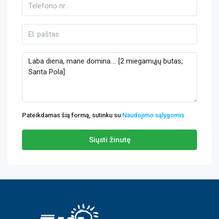
Pateikdamas šią formą, sutinku su
Naudojimo sąlygomis
Siųsti žinutę