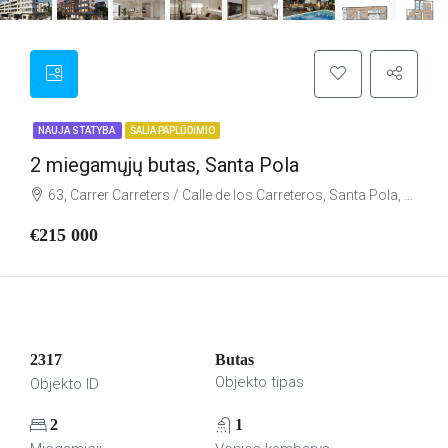
NAUJA STATYBA
ŠALIA PAPLŪDIMIO
2 miegamųjų butas, Santa Pola
63, Carrer Carreters / Calle de los Carreteros, Santa Pola, el Baix Vinalopó, Alacant / Alicante, Comunitat Valenciana, 03130, España
€215 000
2317
Butas
Objekto tipas
Objekto ID
2
1