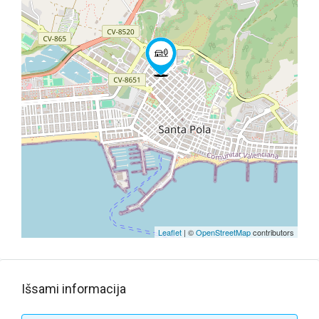
Leaflet
| ©
OpenStreetMap
contributors
Išsami informacija