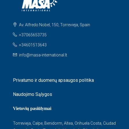
Av. Alfredo Nobel, 150, Torrevieja, Spain
+37065653735
+34601513643
info@masa-international.lt
Privatumo ir duomenų apsaugos politika
Naudojimo Sąlygos
Vietovių pasiūlymai
Torrevieja
,
Calpe
,
Benidorm
,
Altea
,
Orihuela Costa
,
Ciudad