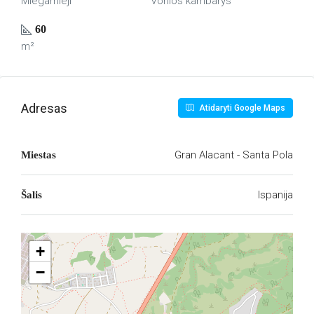
Miegamieji
Vonios kambarys
60
m²
Adresas
Atidaryti Google Maps
Gran Alacant - Santa Pola
Miestas
Ispanija
Šalis
+
−