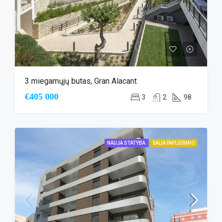
3 miegamųjų butas, Gran Alacant
€405 000
3
2
98
NAUJA STATYBA
ŠALIA PAPLŪDIMIO