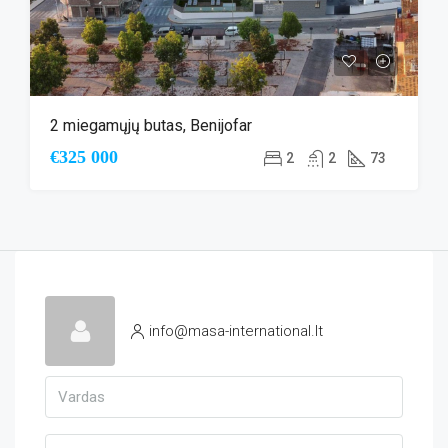
2 miegamųjų butas, Benijofar
€325 000
2
2
73
info@masa-international.lt