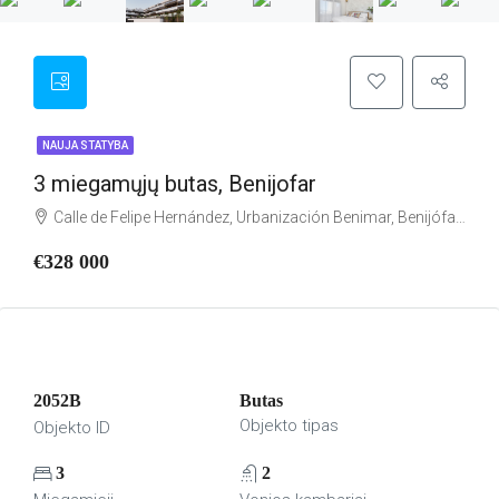
NAUJA STATYBA
3 miegamųjų butas, Benijofar
Calle de Felipe Hernández, Urbanización Benimar, Benijófar, el Baix Segura / La Vega Baja, Alacant / Alicante, Comunitat Valenciana, 03178, España
€328 000
2052B
Butas
Objekto tipas
Objekto ID
3
2