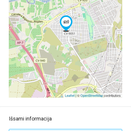
Leaflet
| ©
OpenStreetMap
contributors
Išsami informacija