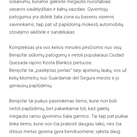
soliariumu, kuriame galėsite mėgautis nuostabiais
vasaros saulėlydžiais ir kalnų vaizdais. Gyventojų
patogumui yra didelė žalia zona su baseinu visiems
savininkams, taip pat už papildomą mokestį automobilių
stovėjimo aikštelė ir sandėliukas.
Kompleksas yra vos kelios minutės pėsčiomis nuo visų
Benijofar siūlomų patogumų ir netoli populiaraus Ciudad
Quesada rajono Kosta Blankos pietuose.
Benijofar tai „paslėptas perlas“ tarp apelsinų laukų, vos už
kelių kilometrų nuo Guardamar del Segura miesto ir jo
geriausių paplūdimių.
Benijofar tai puikus pasirinkimas tiems, kurie nori būti
netoli paplūdimių, bet pakankamai toli, kad galėtų
mėgautis ramiu gyvenimu šalia gamtos. Tai taip pat puikiai
tinka tiems, kurie nori čia praleisti daugiau laiko, nes čia
ištisus metus gyvena gyva bendruomenė, vyksta daug