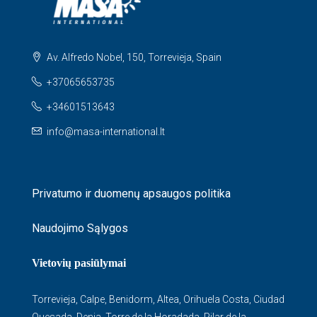
Av. Alfredo Nobel, 150, Torrevieja, Spain
+37065653735
+34601513643
info@masa-international.lt
Privatumo ir duomenų apsaugos politika
Naudojimo Sąlygos
Vietovių pasiūlymai
Torrevieja
,
Calpe
,
Benidorm
,
Altea
,
Orihuela Costa
,
Ciudad