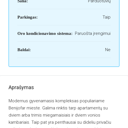
Parduotuvių
Šalia:
Taip
Parkingas:
Paruošta įrengimui
Oro kondicionavimo sistema:
Ne
Baldai:
Aprašymas
Modernus gyvenamasis kompleksas populiariame
Benijofar mieste. Galima rinktis tarp apartamentų su
dviem arba trimis miegamaisiais ir dviem vonios
kambariais. Taip pat yra penthausai su dideliu privačiu