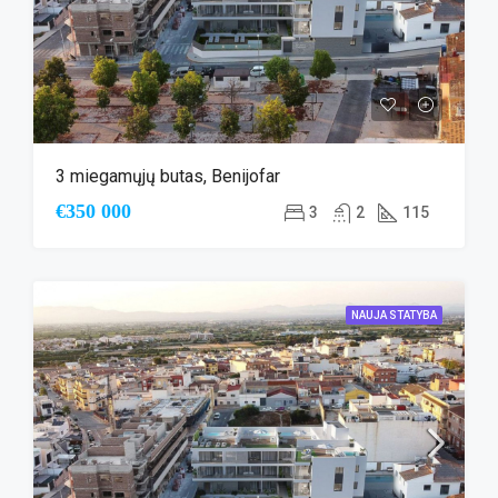
3 miegamųjų butas, Benijofar
€350 000
3
2
115
NAUJA STATYBA