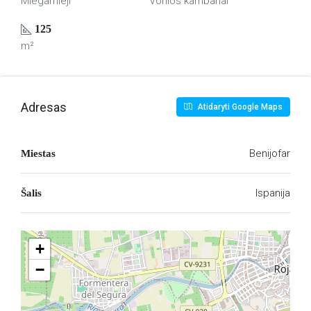
Miegamieji
Vonios kambariai
125
m²
Adresas
Atidaryti Google Maps
Benijofar
Miestas
Ispanija
Šalis
+
−