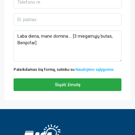
Pateikdamas šią formą, sutinku su
Naudojimo sąlygomis
Siųsti žinutę