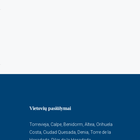
Vietovių pasiūlymai
Torrevieja
,
Calpe
,
Benidorm
,
Altea
,
Orihuela
Costa
,
Ciudad Quesada
,
Denia
,
Torre de la