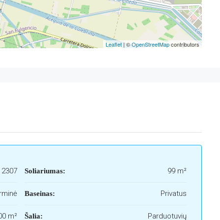
Leaflet
| ©
OpenStreetMap
contributors
2307
99 m²
Soliariumas:
rminė
Privatus
Baseinas:
00 m²
Parduotuvių
Šalia: