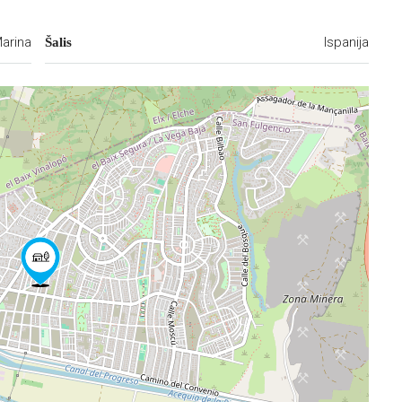
arina
Ispanija
Šalis