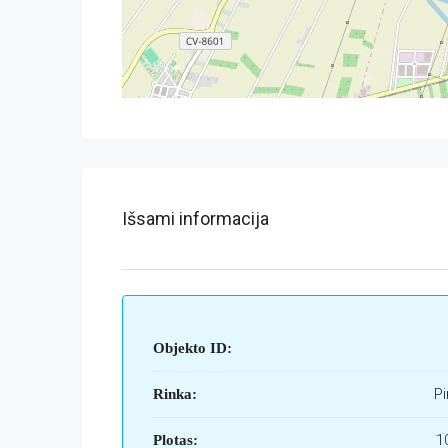
Išsami informacija
Objekto ID:
Pi
Rinka:
1
Plotas: