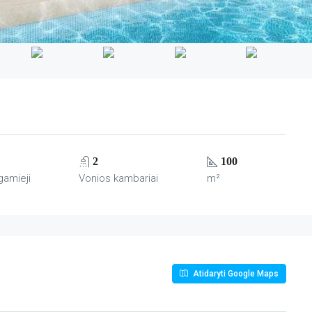
2
100
gamieji
Vonios kambariai
m²
Atidaryti Google Maps