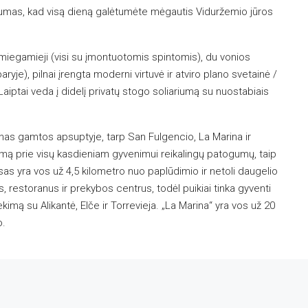
iumas, kad visą dieną galėtumėte mėgautis Viduržemio jūros
miegamieji (visi su įmontuotomis spintomis), du vonios
ryje), pilnai įrengta moderni virtuvė ir atviro plano svetainė /
aiptai veda į didelį privatų stogo soliariumą su nuostabiais
nas gamtos apsuptyje, tarp San Fulgencio, La Marina ir
umą prie visų kasdieniam gyvenimui reikalingų patogumų, taip
sas yra vos už 4,5 kilometro nuo paplūdimio ir netoli daugelio
 restoranus ir prekybos centrus, todėl puikiai tinka gyventi
ekimą su Alikantė, Elče ir Torrevieja. „La Marina“ yra vos už 20
o.