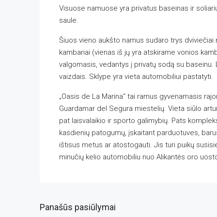
Visuose namuose yra privatus baseinas ir soliar
saule.
Šiuos vieno aukšto namus sudaro trys dviviečiai 
kambariai (vienas iš jų yra atskirame vonios kamba
valgomasis, vedantys į privatų sodą su baseinu. L
vaizdais. Sklype yra vieta automobiliui pastatyti.
„Oasis de La Marina“ tai ramus gyvenamasis rajo
Guardamar del Segura miestelių. Vieta siūlo art
pat laisvalaikio ir sporto galimybių. Pats komplek
kasdienių patogumų, įskaitant parduotuves, barus,
ištisus metus ar atostogauti. Jis turi puikų susisi
minučių kelio automobiliu nuo Alikantės oro uost
Panašūs pasiūlymai