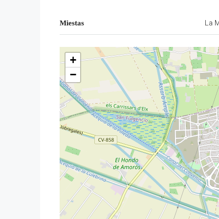
La M
Miestas
+
−