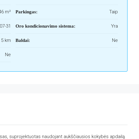
46 m²
Taip
Parkingas:
07-31
Yra
Oro kondicionavimo sistema:
i 5 km
Ne
Baldai:
Ne
sas, suprojektuotas naudojant aukščiausios kokybės apdailą.