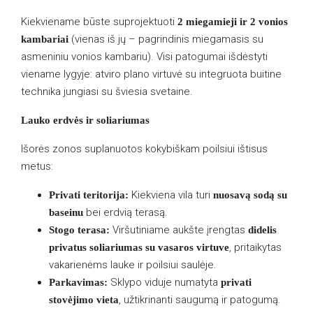
Kiekviename būste suprojektuoti
2 miegamieji ir 2 vonios
(vienas iš jų – pagrindinis miegamasis su
kambariai
asmeniniu vonios kambariu). Visi patogumai išdėstyti
viename lygyje: atviro plano virtuvė su integruota buitine
technika jungiasi su šviesia svetaine.
Lauko erdvės ir soliariumas
Išorės zonos suplanuotos kokybiškam poilsiui ištisus
metus:
Kiekviena vila turi
Privati teritorija:
nuosavą sodą su
bei erdvią terasą.
baseinu
Viršutiniame aukšte įrengtas
Stogo terasa:
didelis
, pritaikytas
privatus soliariumas su vasaros virtuve
vakarienėms lauke ir poilsiui saulėje.
Sklypo viduje numatyta
Parkavimas:
privati
, užtikrinanti saugumą ir patogumą.
stovėjimo vieta