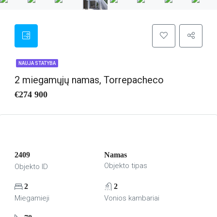
NAUJA STATYBA
2 miegamųjų namas, Torrepacheco
€274 900
2409
Namas
Objekto tipas
Objekto ID
2
2
Miegamieji
Vonios kambariai