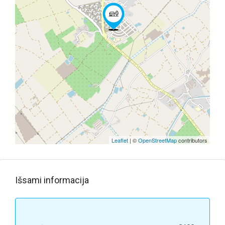
Leaflet
| ©
OpenStreetMap
contributors
Išsami informacija