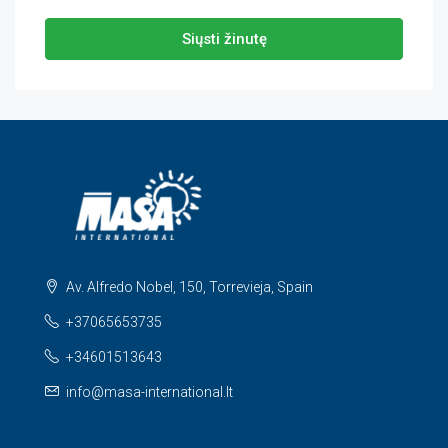
Siųsti žinutę
Av. Alfredo Nobel, 150, Torrevieja, Spain
+37065653735
+34601513643
info@masa-international.lt