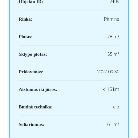
2409
Objekto ID:
Pirminė
Rinka:
78 m²
Plotas:
135 m²
Sklypo plotas:
2027-09-30
Pridavimas:
iki 15 km
Atstumas iki jūros:
Taip
Buitinė technika:
61 m²
Soliariumas: