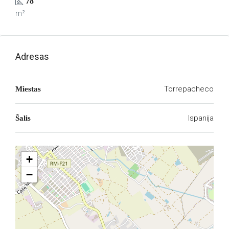
78
m²
Adresas
Torrepacheco
Miestas
Ispanija
Šalis
+
−