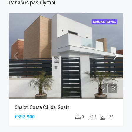
Panašūs pasiūlymai
NAUJA STATYBA
Chalet, Costa Cálida, Spain
€392 500
3
3
123