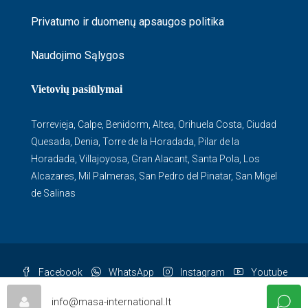
Privatumo ir duomenų apsaugos politika
Naudojimo Sąlygos
Vietovių pasiūlymai
Torrevieja
,
Calpe
,
Benidorm
,
Altea
,
Orihuela Costa
,
Ciudad
Quesada
,
Denia
,
Torre de la Horadada
,
Pilar de la
Horadada
,
Villajoyosa
,
Gran Alacant
,
Santa Pola
,
Los
Alcazares
,
Mil Palmeras
,
San Pedro del Pinatar
,
San Migel
de Salinas
Facebook
WhatsApp
Instagram
Youtube
© Masa - All rights reserved
info@masa-international.lt