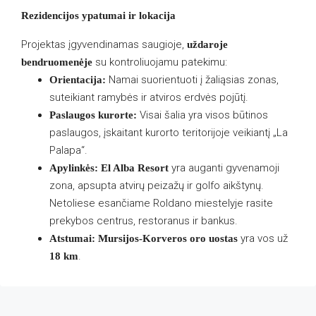
Rezidencijos ypatumai ir lokacija
Projektas įgyvendinamas saugioje,
uždaroje
su kontroliuojamu patekimu:
bendruomenėje
Namai suorientuoti į žaliąsias zonas,
Orientacija:
suteikiant ramybės ir atviros erdvės pojūtį.
Visai šalia yra visos būtinos
Paslaugos kurorte:
paslaugos, įskaitant kurorto teritorijoje veikiantį „La
Palapa“.
yra auganti gyvenamoji
Apylinkės:
El Alba Resort
zona, apsupta atvirų peizažų ir golfo aikštynų.
Netoliese esančiame Roldano miestelyje rasite
prekybos centrus, restoranus ir bankus.
yra vos už
Atstumai:
Mursijos-Korveros oro uostas
.
18 km