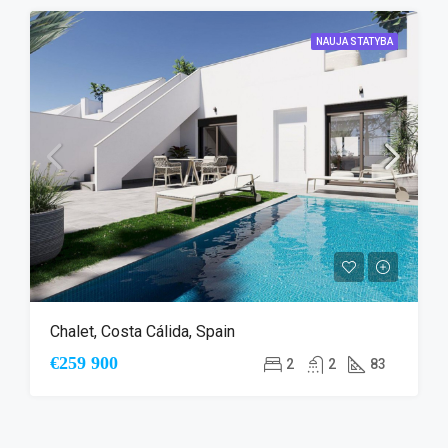
NAUJA STATYBA
Chalet, Costa Cálida, Spain
€259 900
2
2
83