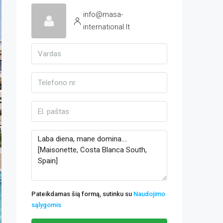
info@masa-
international.lt
Pateikdamas šią formą, sutinku su
Naudojimo
sąlygomis