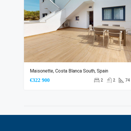
Maisonette, Costa Blanca South, Spain
€322 900
2
2
74