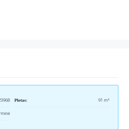
2396B
91 m²
Plotas:
rminė