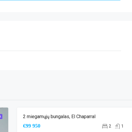
2 miegamųjų bungalas, El Chaparral
A
ANTRINĖ RINKA
€99 950
2
1