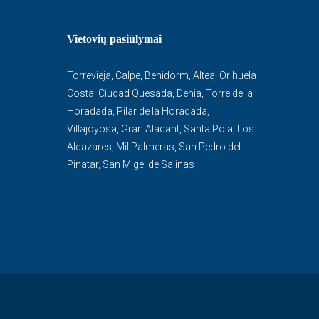
Vietovių pasiūlymai
Torrevieja
,
Calpe
,
Benidorm
,
Altea
,
Orihuela
Costa
,
Ciudad Quesada
,
Denia
,
Torre de la
Horadada
,
Pilar de la Horadada
,
Villajoyosa
,
Gran Alacant
,
Santa Pola
,
Los
Alcazares
,
Mil Palmeras
,
San Pedro del
Pinatar
,
San Migel de Salinas