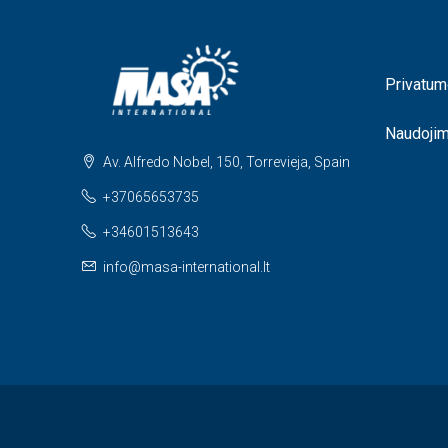
Privatum
Naudoji
Av. Alfredo Nobel, 150, Torrevieja, Spain
+37065653735
+34601513643
info@masa-international.lt