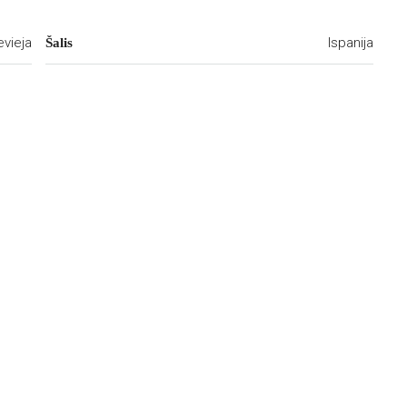
evieja
Ispanija
Šalis