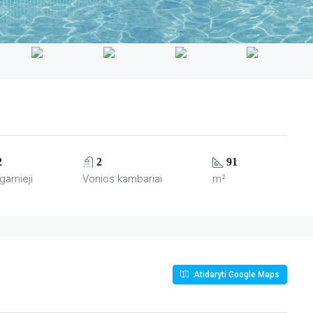
2
2
91
gamieji
Vonios kambariai
m²
Atidaryti Google Maps