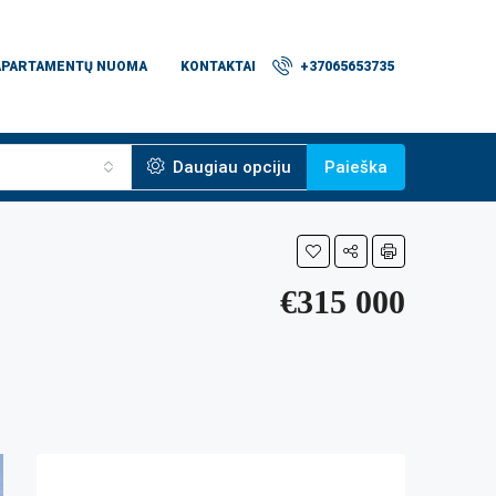
APARTAMENTŲ NUOMA
KONTAKTAI
+37065653735
Daugiau opciju
Paieška
€315 000