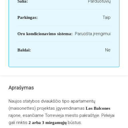
Parduotuvių
Šalia:
Taip
Parkingas:
Paruošta įrengimui
Oro kondicionavimo sistema:
Ne
Baldai:
Aprašymas
Naujos statybos dviaukščio tipo apartamentų
(maisonettes) projektas įgyvendinamas
Los Balcones
rajone, esančiame Torrevieja miesto pakraštyje. Pirkėjai
gali rinktis
būstus.
2 arba 3 miegamųjų