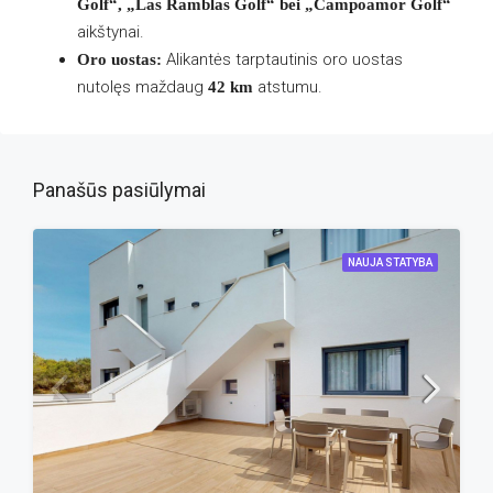
Golf“, „Las Ramblas Golf“ bei „Campoamor Golf“
aikštynai.
Alikantės tarptautinis oro uostas
Oro uostas:
nutolęs maždaug
atstumu.
42 km
Panašūs pasiūlymai
NAUJA STATYBA