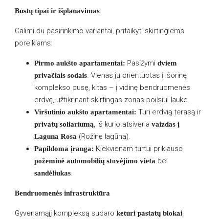
Būstų tipai ir išplanavimas
Galimi du pasirinkimo variantai, pritaikyti skirtingiems
poreikiams:
Pasižymi
Pirmo aukšto apartamentai:
dviem
. Vienas jų orientuotas į išorinę
privačiais sodais
komplekso pusę, kitas – į vidinę bendruomenės
erdvę, užtikrinant skirtingas zonas poilsiui lauke.
Turi erdvią terasą ir
Viršutinio aukšto apartamentai:
, iš kurio atsiveria
privatų soliariumą
vaizdas į
(Rožinę lagūną).
Laguna Rosa
Kiekvienam turtui priklauso
Papildoma įranga:
bei
požeminė automobilių stovėjimo vieta
.
sandėliukas
Bendruomenės infrastruktūra
Gyvenamąjį kompleksą sudaro
,
keturi pastatų blokai