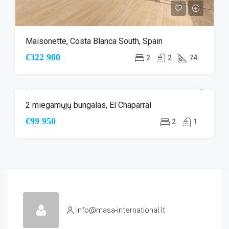
Maisonette, Costa Blanca South, Spain
€322 900
2
2
74
2 miegamųjų bungalas, El Chaparral
ANTRINĖ RINKA
€99 950
2
1
info@masa-international.lt