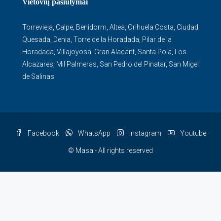
Vietovių pasiūlymai
Torrevieja
,
Calpe
,
Benidorm
,
Altea
,
Orihuela Costa
,
Ciudad
Quesada
,
Denia
,
Torre de la Horadada
,
Pilar de la
Horadada
,
Villajoyosa
,
Gran Alacant
,
Santa Pola
,
Los
Alcazares
,
Mil Palmeras
,
San Pedro del Pinatar
,
San Migel
de Salinas
Facebook
WhatsApp
Instagram
Youtube
© Masa - All rights reserved