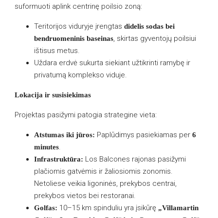
suformuoti aplink centrinę poilsio zoną:
Teritorijos viduryje įrengtas
didelis sodas bei
, skirtas gyventojų poilsiui
bendruomeninis baseinas
ištisus metus.
Uždara erdvė sukurta siekiant užtikrinti ramybę ir
privatumą komplekso viduje.
Lokacija ir susisiekimas
Projektas pasižymi patogia strategine vieta:
Paplūdimys pasiekiamas per
Atstumas iki jūros:
6
.
minutes
Los Balcones rajonas pasižymi
Infrastruktūra:
plačiomis gatvėmis ir žaliosiomis zonomis.
Netoliese veikia ligoninės, prekybos centrai,
prekybos vietos bei restoranai.
10–15 km spinduliu yra įsikūrę
Golfas:
„Villamartin