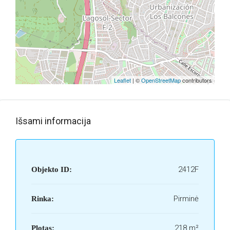
Leaflet
| ©
OpenStreetMap
contributors
Išsami informacija
2412F
Objekto ID:
Pirminė
Rinka:
218 m²
Plotas: