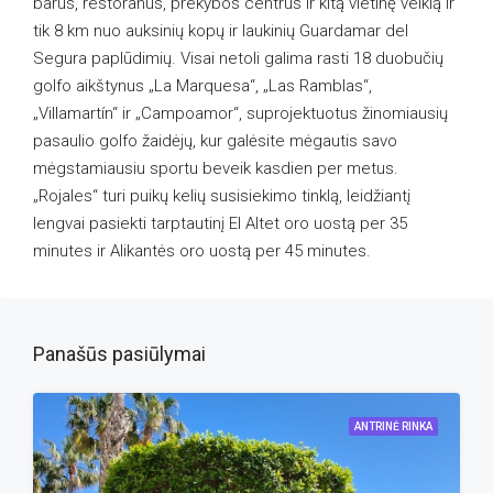
barus, restoranus, prekybos centrus ir kitą vietinę veiklą ir
tik 8 km nuo auksinių kopų ir laukinių Guardamar del
Segura paplūdimių. Visai netoli galima rasti 18 duobučių
golfo aikštynus „La Marquesa“, „Las Ramblas“,
„Villamartín“ ir „Campoamor“, suprojektuotus žinomiausių
pasaulio golfo žaidėjų, kur galėsite mėgautis savo
mėgstamiausiu sportu beveik kasdien per metus.
„Rojales“ turi puikų kelių susisiekimo tinklą, leidžiantį
lengvai pasiekti tarptautinį El Altet oro uostą per 35
minutes ir Alikantės oro uostą per 45 minutes.
Panašūs pasiūlymai
ANTRINĖ RINKA