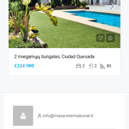
2 miegamųjų bungalas, Ciudad Quesada
€324 900
2
2
80
info@masa-international.lt