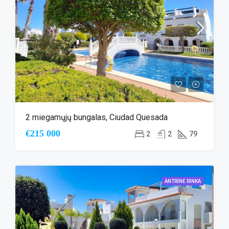
2 miegamųjų bungalas, Ciudad Quesada
€215 000
2
2
79
ANTRINĖ RINKA