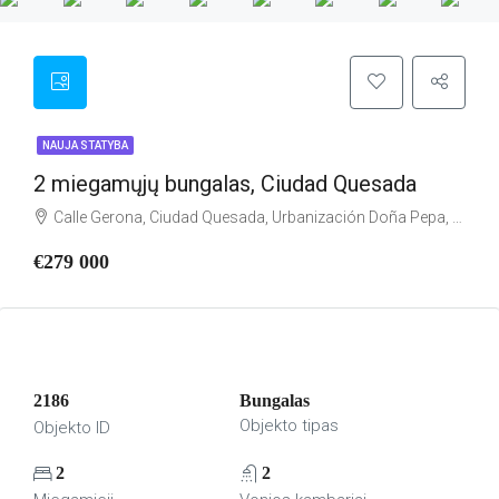
NAUJA STATYBA
2 miegamųjų bungalas, Ciudad Quesada
Calle Gerona, Ciudad Quesada, Urbanización Doña Pepa, Rojales, el Baix Segura / La Vega Baja, Alacant / Alicante, Comunitat Valenciana, 03170, España
€279 000
2186
Bungalas
Objekto tipas
Objekto ID
2
2