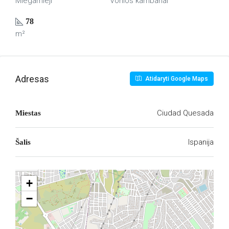
Miegamieji
Vonios kambariai
78
m²
Adresas
Atidaryti Google Maps
Ciudad Quesada
Miestas
Ispanija
Šalis
+
−