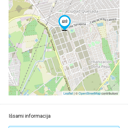
Leaflet
| ©
OpenStreetMap
contributors
Išsami informacija