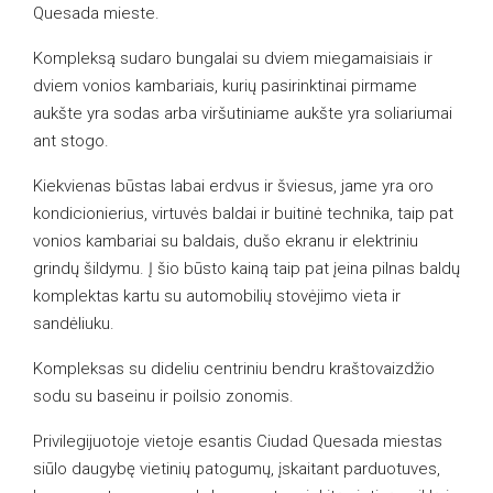
Quesada mieste.
Kompleksą sudaro bungalai su dviem miegamaisiais ir
dviem vonios kambariais, kurių pasirinktinai pirmame
aukšte yra sodas arba viršutiniame aukšte yra soliariumai
ant stogo.
Kiekvienas būstas labai erdvus ir šviesus, jame yra oro
kondicionierius, virtuvės baldai ir buitinė technika, taip pat
vonios kambariai su baldais, dušo ekranu ir elektriniu
grindų šildymu. Į šio būsto kainą taip pat įeina pilnas baldų
komplektas kartu su automobilių stovėjimo vieta ir
sandėliuku.
Kompleksas su dideliu centriniu bendru kraštovaizdžio
sodu su baseinu ir poilsio zonomis.
Privilegijuotoje vietoje esantis Ciudad Quesada miestas
siūlo daugybę vietinių patogumų, įskaitant parduotuves,