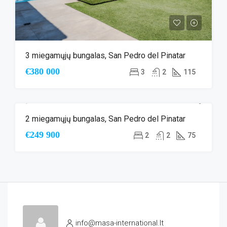
3 miegamųjų bungalas, San Pedro del Pinatar
€380 000
3
2
115
2 miegamųjų bungalas, San Pedro del Pinatar
NAUJA STATYBA
€249 900
2
2
75
info@masa-international.lt