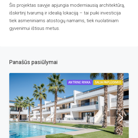
Šis projektas savyje apjungia moderniausią architektūrą,
išskirtinį tvarumą ir idealią lokaciją – tai puiki investicija
tiek asmeniniams atostogų namams, tiek nuolatiniam
gyvenimui ištisus metus.
Panašūs pasiūlymai
ANTRINĖ RINKA
ŠALIA PAPLŪDIMIO