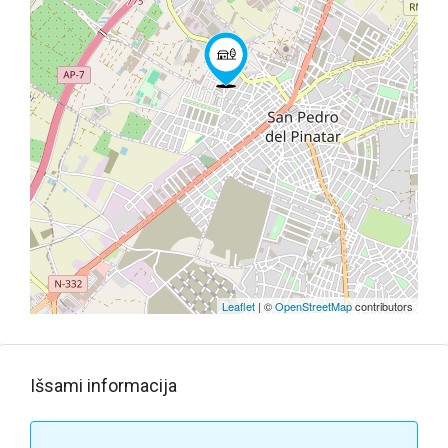
Leaflet
| ©
OpenStreetMap
contributors
Išsami informacija