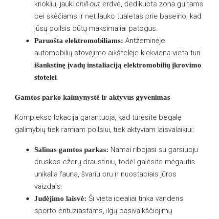
kriokliu, jauki
chill-out
erdvė, dedikuota zona gultams
bei skėčiams ir net lauko tualetas prie baseino, kad
jūsų poilsis būtų maksimaliai patogus.
Antžeminėje
Paruošta elektromobiliams:
automobilių stovėjimo aikštelėje kiekviena vieta turi
išankstinę įvadų instaliaciją elektromobilių įkrovimo
.
stotelei
Gamtos parko kaimynystė ir aktyvus gyvenimas
Komplekso lokacija garantuoja, kad turėsite begalę
galimybių tiek ramiam poilsiui, tiek aktyviam laisvalaikiui:
Namai ribojasi su garsiuoju
Salinas gamtos parkas:
druskos ežerų draustiniu, todėl galėsite mėgautis
unikalia fauna, švariu oru ir nuostabiais jūros
vaizdais.
Ši vieta idealiai tinka vandens
Judėjimo laisvė:
sporto entuziastams, ilgų pasivaikščiojimų