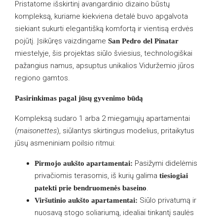
Pristatome išskirtinį avangardinio dizaino būstų
kompleksą, kuriame kiekviena detalė buvo apgalvota
siekiant sukurti elegantišką komfortą ir vientisą erdvės
pojūtį. Įsikūręs vaizdingame
San Pedro del Pinatar
miestelyje, šis projektas siūlo šviesius, technologiškai
pažangius namus, apsuptus unikalios Viduržemio jūros
regiono gamtos.
Pasirinkimas pagal jūsų gyvenimo būdą
Kompleksą sudaro 1 arba 2 miegamųjų apartamentai
(
maisonettes
), siūlantys skirtingus modelius, pritaikytus
jūsų asmeniniam poilsio ritmui:
Pasižymi didelėmis
Pirmojo aukšto apartamentai:
privačiomis terasomis, iš kurių galima
tiesiogiai
.
patekti prie bendruomenės baseino
Siūlo privatumą ir
Viršutinio aukšto apartamentai:
nuosavą stogo soliariumą, idealiai tinkantį saulės