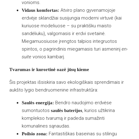
vonioms.
Atviro plano gyvenamojoje
Vidaus komfortas:
erdvėje sklandžiai susijungia moderni virtuvė (kai
kuriuose modeliuose – su praktišku maisto
sandėliuku), valgomasis ir erdvi svetainė.
Miegamuosiuose įrengtos talpios integruotos
spintos, o pagrindinis miegamasis turi asmeninį
en-
suite
vonios kambarį.
Tvarumas ir kurortinė oazė jūsų kieme
Šis projektas išsiskiria savo ekologiškais sprendimais ir
aukšto lygio bendruomenine infrastruktūra:
Bendro naudojimo erdvėse
Saulės energija:
sumontuotos
, kurios užtikrina
saulės baterijos
komplekso tvarumą ir padeda sumažinti
komunalines sąnaudas.
Fantastiškas baseinas su stilingu
Poilsio zona: