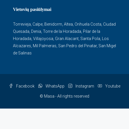
Vietovių pasiūlymai
Torrevieja
,
Calpe
,
Benidorm
,
Altea
,
Orihuela Costa
,
Ciudad
Quesada
,
Denia
,
Torre de la Horadada
,
Pilar de la
Horadada
,
Villajoyosa
,
Gran Alacant
,
Santa Pola
,
Los
Alcazares
,
Mil Palmeras
,
San Pedro del Pinatar
,
San Migel
de Salinas
Facebook
WhatsApp
Instagram
Youtube
© Masa - All rights reserved