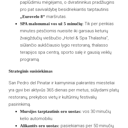
paplūdimiu mėgėjams, o dviratininkus pradžiugins
pro pat savivaldybę besidriekiantis tarptautinis
maršrutas.
„Eurovelo 8“
Tik per penkias
SPA malonumai vos už 5 minučių:
minutes pėsčiomis nueisite iki garsaus keturių
žvaigždučių viešbučio „Hotel & Spa Thalashia“,
siūlančio aukščiausio lygio restoraną, thalasso
terapijos spa centrą, sporto salę ir gausią veiklų
programą.
Strateginis susisiekimas
San Pedro del Pinatar ir kaimyniniai pakrantės miesteliai
yra gyvi bei aktyvūs 365 dienas per metus, siūlydami platų
restoranų, prekybos vietų ir kultūrinių festivalių
pasirinkimą.
vos 30 minučių
Mursijos tarptautinis oro uostas:
kelio automobiliu.
pasiekiamas per 50 minučių.
Alikantės oro uostas: