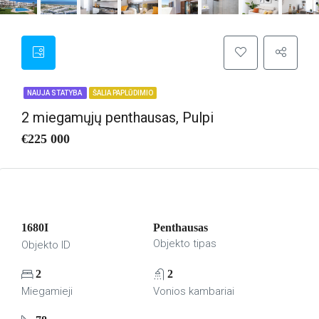
NAUJA STATYBA
ŠALIA PAPLŪDIMIO
2 miegamųjų penthausas, Pulpi
€225 000
1680I
Penthausas
Objekto tipas
Objekto ID
2
2
Miegamieji
Vonios kambariai