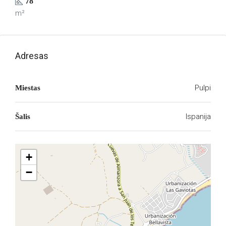
78
m²
Adresas
Pulpi
Miestas
Ispanija
Šalis
+
−