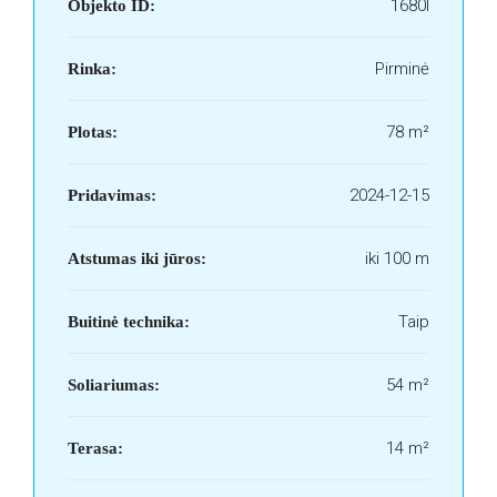
1680I
Objekto ID:
Pirminė
Rinka:
78 m²
Plotas:
2024-12-15
Pridavimas:
iki 100 m
Atstumas iki jūros:
Taip
Buitinė technika:
54 m²
Soliariumas:
14 m²
Terasa: