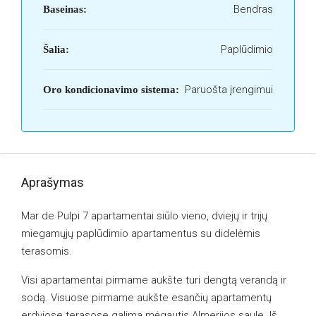
Bendras
Baseinas:
Paplūdimio
Šalia:
Paruošta įrengimui
Oro kondicionavimo sistema:
Aprašymas
Mar de Pulpi 7 apartamentai siūlo vieno, dviejų ir trijų
miegamųjų paplūdimio apartamentus su didelėmis
terasomis.
Visi apartamentai pirmame aukšte turi dengtą verandą ir
sodą. Visuose pirmame aukšte esančių apartamentų
erdviose terasose galima mėgautis Almerijos saule. Iš