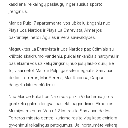
kasdienai reikalingų paslaugų ir geriausius sporto
įrenginius.
Mar de Pulpi 7 apartamentai vos už kelių žingsniu nuo
Playa Los Nardos ir Playa La Entrevista, Almerijos
pakrantėje, netoli Águilas ir Vera savivaldybės.
Mėgaukitės La Entrevista ir Los Nardos paplūdimiais su
krištolo skaidrumo vandeniu, puikiai tinkančiais nardymui ir
pasiekiami vos už kelių žingsnių nuo jūsų lauko durų. Be
to, visai netoli Mar de Pulpí galėsite mėgautis San Juan
de los Terreros, Mar Serena, Mar Rabiosa, Calipso ir
daugeliu kitų paplūdimių.
Nuo Mar de Pulpí Los Narcisos puikiu Viduržemio jūros
greitkeliu galima lengvai pasiekti pagrindinius Almerijos ir
Mursijos miestus. Vos už 2 km rasite San Juan de los
Terreros miesto centrą, kuriame rasite visų kasdieniniam
gyvenimui reikalingus patogumus. Jei norėtumėte vakarą