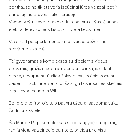
penthauso ne tik atsiveria įspūdingi jūros vaizdai, bet ir
dar daugiau erdvės lauko terasoje.
Visose viršutinėse terasose taip pat yra dušas, čiaupas,
elektra, televizoriaus kištukai ir vieta kepsninei.
Visiems tipo apartamentams priklauso požeminė
stovėjimo aikštelė.
Tai gyvenamasis kompleksas su didelėmis vidaus
erdvėmis, gražiais sodais ir bendra aplinka, įskaitant
didelę, apsuptą natūralios žolės pieva, poilsio zoną su
baseinu ir sūkurine vonia, dušais, gultais ir saulės skėčiais
ir galimybe naudotis WIFI.
Bendroje teritorijoje taip pat yra uždara, saugoma vaikų
žaidimų aikštelė.
Šis Mar de Pulpí kompleksas siūlo daugybę patogumų,
ramią vietą vaizdingoje gamtoje, prieigą prie visų