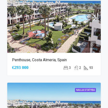
Penthouse, Costa Almeria, Spain
€293 000
3
2
93
NAUJA STATYBA