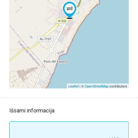
Leaflet
| ©
OpenStreetMap
contributors
Išsami informacija