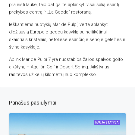
praleisti lauke, taip pat galite aplankyti visai šalią esantį
prekybos centrą ir „La Geoda“ restoraną.
Ieškantiems nuotykių Mar de Pulpí, verta aplankyti
didžiausią Europoje geodų kasyklą su neįtikėtinai
skaidriais kristalais, netoliese esančioje senoje geležies ir
švino kasykloje.
Aplink Mar de Pulpí 7 yra nuostabios žalios spalvos golfo
aikštynų – Aguilón Golf ir Desert Spring. Aikštynus
rasitevos už kelių kilometrų nuo komplekso.
Panašūs pasiūlymai
NAUJA STATYBA