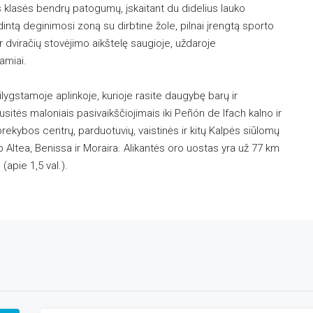
klasės bendrų patogumų, įskaitant du didelius lauko
ldintą deginimosi zoną su dirbtine žole, pilnai įrengtą sporto
ir dviračių stovėjimo aikštelę saugioje, uždaroje
amiai.
lygstamoje aplinkoje, kurioje rasite daugybę barų ir
sitės maloniais pasivaikščiojimais iki Peñón de Ifach kalno ir
ų prekybos centrų, parduotuvių, vaistinės ir kitų Kalpės siūlomų
p Altea, Benissa ir Moraira. Alikantės oro uostas yra už 77 km
(apie 1,5 val.).