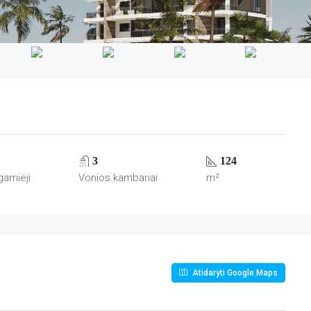
3
124
gamieji
Vonios kambariai
m²
Atidaryti Google Maps