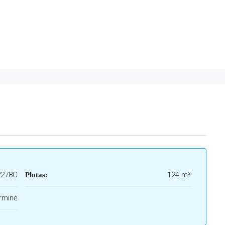
2278C
124 m²
Plotas:
rminė