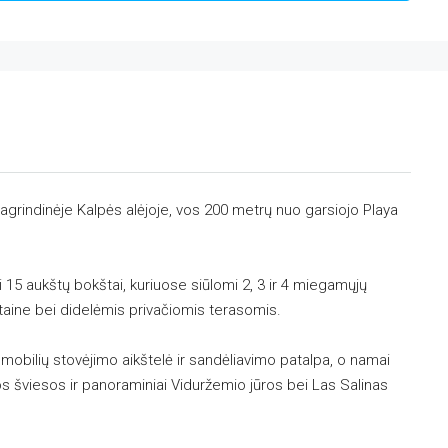
grindinėje Kalpės alėjoje, vos 200 metrų nuo garsiojo Playa
 15 aukštų bokštai, kuriuose siūlomi 2, 3 ir 4 miegamųjų
etaine bei didelėmis privačiomis terasomis.
mobilių stovėjimo aikštelė ir sandėliavimo patalpa, o namai
os šviesos ir panoraminiai Viduržemio jūros bei Las Salinas