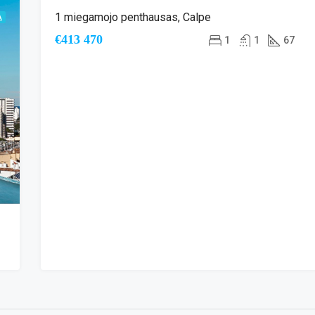
1 miegamojo penthausas, Calpe
Ą
NAUJA STATYBA
ŠALIA PAPLŪDIMIO
VAIZDAS Į JŪRĄ
€413 470
1
1
67