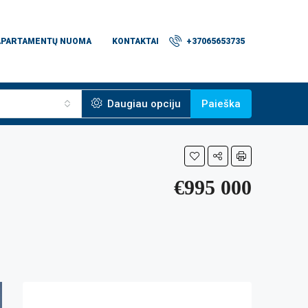
APARTAMENTŲ NUOMA
KONTAKTAI
+37065653735
Daugiau opciju
Paieška
€995 000