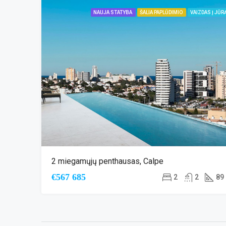
NAUJA STATYBA
ŠALIA PAPLŪDIMIO
VAIZDAS Į JŪR
2 miegamųjų penthausas, Calpe
€567 685
2
2
89