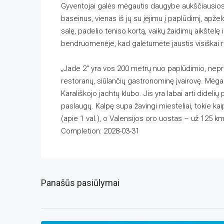
Gyventojai galės mėgautis daugybe aukščiausios 
baseinus, vienas iš jų su įėjimu į paplūdimį, apže
salę, padelio teniso kortą, vaikų žaidimų aikštelę 
bendruomenėje, kad galėtumėte jaustis visiškai r
„Jade 2“ yra vos 200 metrų nuo paplūdimio, nepri
restoranų, siūlančių gastronominę įvairovę. Mėgau
Karališkojo jachtų klubo. Jis yra labai arti dideli
paslaugų. Kalpę supa žavingi miesteliai, tokie kai
(apie 1 val.), o Valensijos oro uostas – už 125 km 
Completion: 2028-03-31
Panašūs pasiūlymai