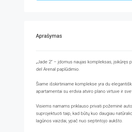
Aprašymas
„Jade 2“ – įdomus naujas kompleksas, įsikūręs pa
del Arenal paplūdimio.
Šiame išskirtiniame komplekse yra du elegantiški
apartamentai su erdvia atviro plano virtuve ir sv
Visiems namams priklauso privati ​​požeminė auto
suprojektuoti taip, kad būtų kuo daugiau natūrali
lagūnos vaizdai, ypač nuo septintojo aukšto.