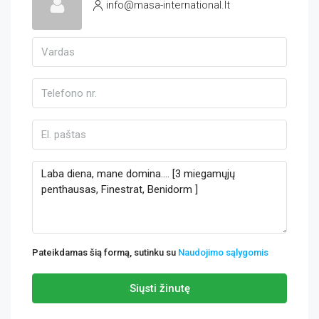
info@masa-international.lt
Pateikdamas šią formą, sutinku su
Naudojimo sąlygomis
Siųsti žinutę