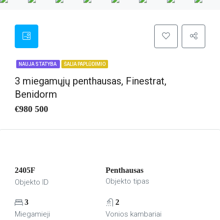
NAUJA STATYBA
ŠALIA PAPLŪDIMIO
3 miegamųjų penthausas, Finestrat,
Benidorm
€980 500
2405F
Penthausas
Objekto tipas
Objekto ID
3
2
Miegamieji
Vonios kambariai