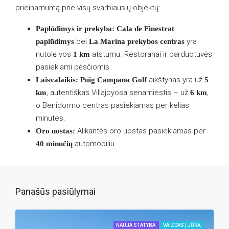
prieinamumą prie visų svarbiausių objektų:
Paplūdimys ir prekyba:
Cala de Finestrat
bei
yra
paplūdimys
La Marina prekybos centras
nutolę vos
atstumu. Restoranai ir parduotuvės
1 km
pasiekiami pėsčiomis.
aikštynas yra už
Laisvalaikis:
Puig Campana Golf
5
, autentiškas Villajoyosa senamiestis – už
,
km
6 km
o Benidormo centras pasiekiamas per kelias
minutes.
Alikantės oro uostas pasiekiamas per
Oro uostas:
automobiliu.
40 minučių
Panašūs pasiūlymai
NAUJA STATYBA
VAIZDAS Į JŪRĄ