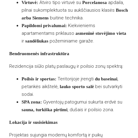
Atviro tipo virtuvė su
apdaila,
Virtuvė:
Porcelanosa
pilnai sukomplektuota su aukščiausios klasės
Bosch
buitine technika.
arba Siemens
Kiekvieniems
Papildomi privalumai:
apartamentams priklauso
asmeninė stovėjimo vieta
ir
požeminiame garaže.
sandėliukas
Bendruomenės infrastruktūra
Rezidencija siūlo platų paslaugų ir poilsio zonų spektrą:
Teritorijoje įrengti
,
Poilsis ir sportas:
du baseinai
petankės aikštelė,
bei sutvarkyti
lauko sporto salė
sodai.
Gyventojų patogumui sukurta erdvė su
SPA zona:
, dušais ir poilsio zona.
sauna, turkiška pirtimi
Lokacija ir susisiekimas
Projektas sujungia modernų komfortą ir puikų