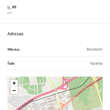
89
m²
Adresas
Benidorm
Miestas
Ispanija
Šalis
+
−