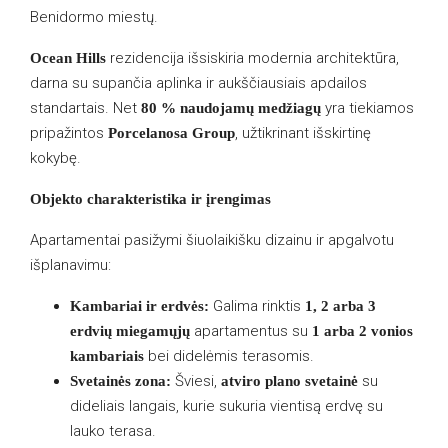
Benidormo miestų.
rezidencija išsiskiria modernia architektūra,
Ocean Hills
darna su supančia aplinka ir aukščiausiais apdailos
standartais. Net
yra tiekiamos
80 % naudojamų medžiagų
pripažintos
, užtikrinant išskirtinę
Porcelanosa Group
kokybę.
Objekto charakteristika ir įrengimas
Apartamentai pasižymi šiuolaikišku dizainu ir apgalvotu
išplanavimu:
Galima rinktis
Kambariai ir erdvės:
1, 2 arba 3
apartamentus su
erdvių miegamųjų
1 arba 2 vonios
bei didelėmis terasomis.
kambariais
Šviesi,
su
Svetainės zona:
atviro plano svetainė
dideliais langais, kurie sukuria vientisą erdvę su
lauko terasa.