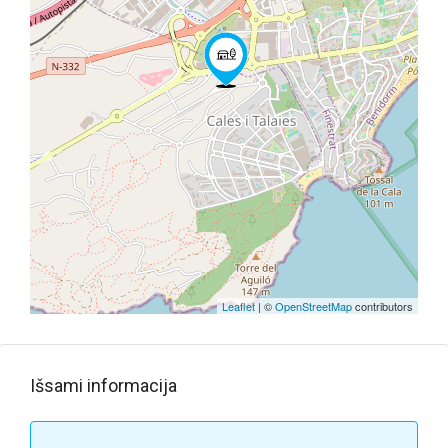
Leaflet
| ©
OpenStreetMap
contributors
Išsami informacija