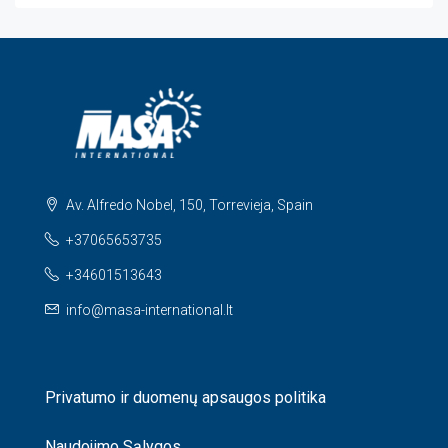
Av. Alfredo Nobel, 150, Torrevieja, Spain
+37065653735
+34601513643
info@masa-international.lt
Privatumo ir duomenų apsaugos politika
Naudojimo Sąlygos