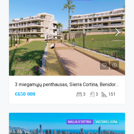
3 miegamųjų penthausas, Sierra Cortina, Benidorm
€650 000
3
3
151
NAUJA STATYBA
VAIZDAS Į JŪRĄ