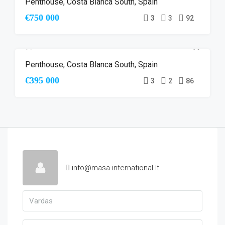
Penthouse, Costa Blanca South, Spain
NAUJA STATYBA
€750 000
3
3
92
Penthouse, Costa Blanca South, Spain
NAUJA STATYBA
€395 000
3
2
86
info@masa-international.lt