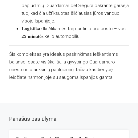
paplūdimių. Guardamar del Segura pakrantė garsėja
tuo, kad čia užfiksuotas šilčiausias jūros vanduo
visoje Ispanijoje.
Iki Alikantės tarptautinio oro uosto – vos
Logistika:
kelio automobiliu.
25 minutės
Šis kompleksas yra idealus pasirinkimas ieškantiems
balanso: esate visiškai šalia gyvybingo Guardamaro
miesto ir jo auksinių paplūdimių, tačiau kasdienybę
leidžiate harmonijoje su saugoma Ispanijos gamta.
Panašūs pasiūlymai