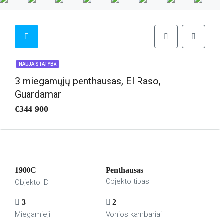
NAUJA STATYBA
3 miegamųjų penthausas, El Raso,
Guardamar
€344 900
1900C
Penthausas
Objekto tipas
Objekto ID
3
2
Miegamieji
Vonios kambariai