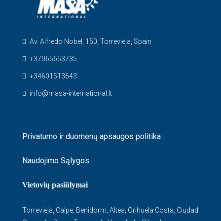
Av. Alfredo Nobel, 150, Torrevieja, Spain
+37065653735
+34601513643
info@masa-international.lt
Privatumo ir duomenų apsaugos politika
Naudojimo Sąlygos
Vietovių pasiūlymai
Torrevieja
,
Calpe
,
Benidorm
,
Altea
,
Orihuela Costa
,
Ciudad