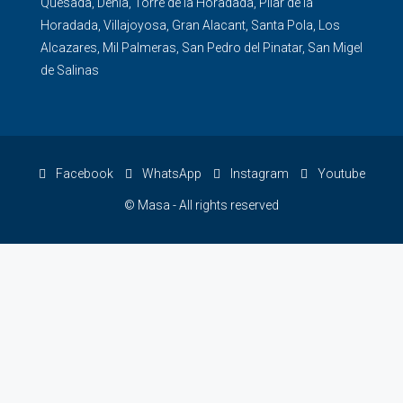
Quesada
,
Denia
,
Torre de la Horadada
,
Pilar de la
Horadada
,
Villajoyosa
,
Gran Alacant
,
Santa Pola
,
Los
Alcazares
,
Mil Palmeras
,
San Pedro del Pinatar
,
San Migel
de Salinas
Facebook
WhatsApp
Instagram
Youtube
© Masa - All rights reserved