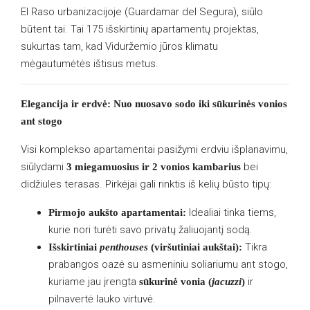
El Raso urbanizacijoje (Guardamar del Segura), siūlo
būtent tai. Tai 175 išskirtinių apartamentų projektas,
sukurtas tam, kad Viduržemio jūros klimatu
mėgautumėtės ištisus metus.
Elegancija ir erdvė: Nuo nuosavo sodo iki sūkurinės vonios
ant stogo
Visi komplekso apartamentai pasižymi erdviu išplanavimu,
siūlydami
bei
3 miegamuosius ir 2 vonios kambarius
didžiules terasas. Pirkėjai gali rinktis iš kelių būsto tipų:
Idealiai tinka tiems,
Pirmojo aukšto apartamentai:
kurie nori turėti savo privatų žaliuojantį sodą.
Tikra
Išskirtiniai
penthouses
(viršutiniai aukštai):
prabangos oazė su asmeniniu soliariumu ant stogo,
kuriame jau įrengta
ir
sūkurinė vonia (
jacuzzi
)
pilnavertė lauko virtuvė.