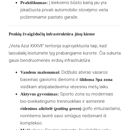
Į kiekvieno būsto kainą jau yra
Praktiškumas:
įskaičiuota privati automobilio stovėjimo vieta
požeminiame pastato garaže.
Penkių žvaigždučių infrastruktūra jūsų kieme
„Vista Azul XXXVII“ teritorija suprojektuota taip, kad
laisvalaikį leistumėte lyg prabangiame kurorte. Čia sukurta
gausi bendruomenės erdvių infrastruktūra:
Didžiulis atviras vasaros
Vandens malonumai:
baseinas gaivioms dienoms ir
šildoma Spa zona
visiškam atsipalaidavimui vėsesniu metų laiku.
Sporto zona su moderniais
Aktyvus gyvenimas:
bio-sveikatingumo treniruokliais ir asmeninė
golfo entuziastams,
ridenimo aikštelė (
putting green
)
norintiems lavinti savo smūgius neišeinant iš
komplekso.