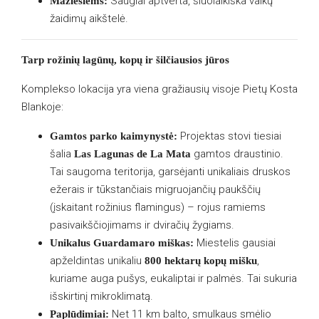
Saugiai aptverta, šiuolaikiška vaikų
Mažiesiems:
žaidimų aikštelė.
Tarp rožinių lagūnų, kopų ir šilčiausios jūros
Komplekso lokacija yra viena gražiausių visoje Pietų Kosta
Blankoje:
Projektas stovi tiesiai
Gamtos parko kaimynystė:
šalia
gamtos draustinio.
Las Lagunas de La Mata
Tai saugoma teritorija, garsėjanti unikaliais druskos
ežerais ir tūkstančiais migruojančių paukščių
(įskaitant rožinius flamingus) – rojus ramiems
pasivaikščiojimams ir dviračių žygiams.
Miestelis gausiai
Unikalus Guardamaro miškas:
apželdintas unikaliu
,
800 hektarų kopų mišku
kuriame auga pušys, eukaliptai ir palmės. Tai sukuria
išskirtinį mikroklimatą.
Net 11 km balto, smulkaus smėlio
Paplūdimiai: