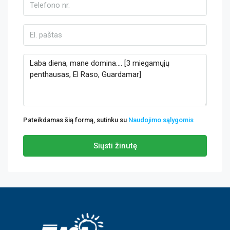
Pateikdamas šią formą, sutinku su
Naudojimo sąlygomis
Siųsti žinutę