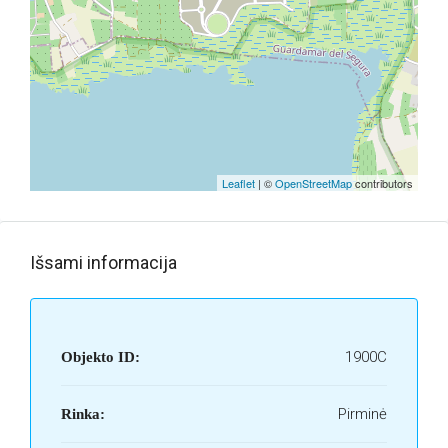
Leaflet
| ©
OpenStreetMap
contributors
Išsami informacija
1900C
Objekto ID:
Pirminė
Rinka: