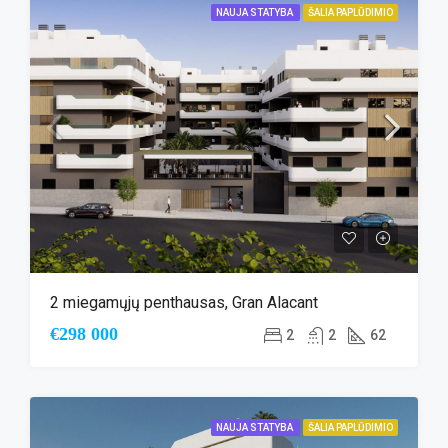
NAUJA STATYBA
ŠALIA PAPLŪDIMIO
2 miegamųjų penthausas, Gran Alacant
€298 000
2
2
62
NAUJA STATYBA
ŠALIA PAPLŪDIMIO