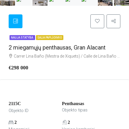
NAUJA STATYBA
ŠALIA PAPLŪDIMIO
2 miegamųjų penthausas, Gran Alacant
Carrer Lina Baño (Mestra de Xiquets) / Calle de Lina Baño (Maestra de Niños), Santa Pola, el Baix Vinalopó, Alacant / Alicante, Comunitat Valenciana, 03130, España
€298 000
2115C
Penthausas
Objekto tipas
Objekto ID
2
2