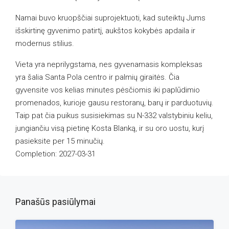
Namai buvo kruopščiai suprojektuoti, kad suteiktų Jums
išskirtinę gyvenimo patirtį, aukštos kokybės apdaila ir
modernus stilius.
Vieta yra neprilygstama, nes gyvenamasis kompleksas
yra šalia Santa Pola centro ir palmių giraitės. Čia
gyvensite vos kelias minutes pėsčiomis iki paplūdimio
promenados, kurioje gausu restoranų, barų ir parduotuvių.
Taip pat čia puikus susisiekimas su N-332 valstybiniu keliu,
jungiančiu visą pietinę Kosta Blanką, ir su oro uostu, kurį
pasieksite per 15 minučių.
Completion: 2027-03-31
Panašūs pasiūlymai