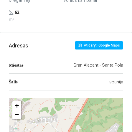
Miegamieji
Vonios kambariai
62
m²
Adresas
Atidaryti Google Maps
Gran Alacant - Santa Pola
Miestas
Ispanija
Šalis
+
−