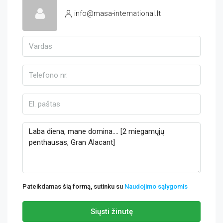
info@masa-international.lt
Pateikdamas šią formą, sutinku su
Naudojimo sąlygomis
Siųsti žinutę