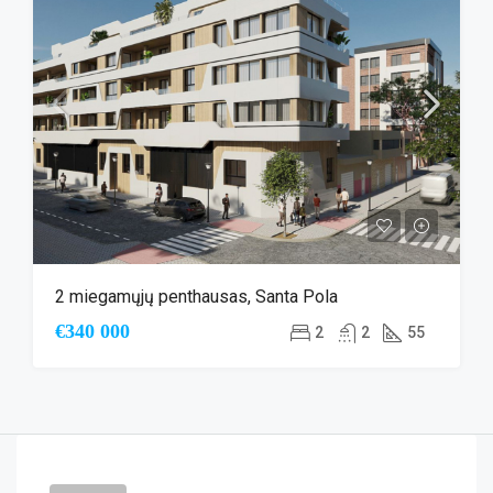
2 miegamųjų penthausas, Santa Pola
€340 000
2
2
55