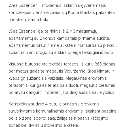
„Sea Essence“ – modernus išskirtinis gyvenamasis
kompleksas viename žaviausių Kosta Blankos pakrantės
miestelių, Santa Pola.
„Sea Essence“ galite rinktis iš 2 ir 3 miegamųjų
apartamentų su 2 vonios kambariais pirmame aukšte,
apartamentus viršutiniame aukšte ir mansarda su privačiu
soliariumu ant stogo su atskira prieiga tiesiogiai iš buto.
Visuose butuose yra didelės terasos, iš kurių 365 dienas
per metus galėsite mėgautis Viduržemio jūros klimatu ir
kvapą gniaužiančiais vaizdais. Mėgaukitės erdviomis
terasomis, kur galėsite atsipalaiduoti, mėgautis pietumis
po atviru dangumi ir stebėti įspūdingiausius saulėlydžius.
Kompleksą sudaro 4 butų laiptinės su erdviomis
sutvarkytomis komunalinėmis erdvėmis, įskaitant baseiną,
poilsio zoną, sporto salę, žaliąsias ir pasivaikščiojimo
zonas bei dviračių stovėjimo aikštelę.