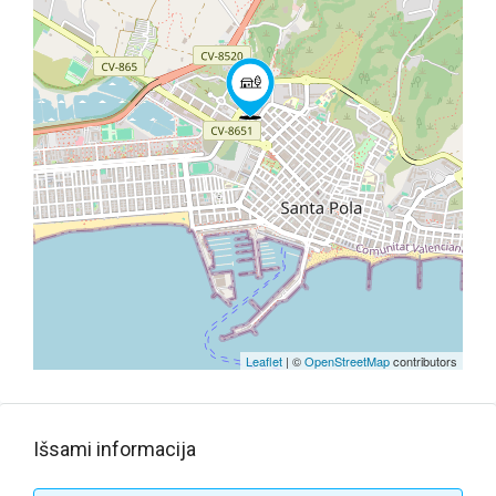
Leaflet
| ©
OpenStreetMap
contributors
Išsami informacija