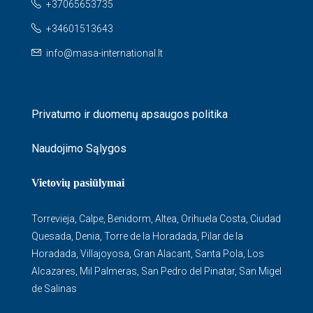
+37065653735
+34601513643
info@masa-international.lt
Privatumo ir duomenų apsaugos politika
Naudojimo Sąlygos
Vietovių pasiūlymai
Torrevieja
,
Calpe
,
Benidorm
,
Altea
,
Orihuela Costa
,
Ciudad
Quesada
,
Denia
,
Torre de la Horadada
,
Pilar de la
Horadada
,
Villajoyosa
,
Gran Alacant
,
Santa Pola
,
Los
Alcazares
,
Mil Palmeras
,
San Pedro del Pinatar
,
San Migel
de Salinas