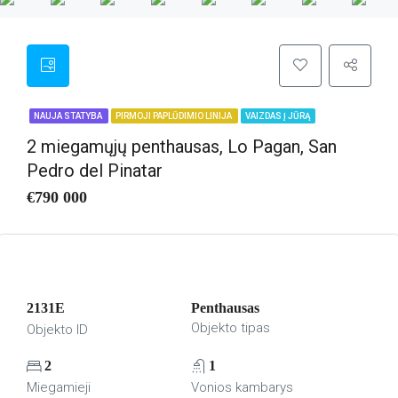
NAUJA STATYBA
PIRMOJI PAPLŪDIMIO LINIJA
VAIZDAS Į JŪRĄ
2 miegamųjų penthausas, Lo Pagan, San
Pedro del Pinatar
€790 000
2131E
Penthausas
Objekto tipas
Objekto ID
2
1
Miegamieji
Vonios kambarys