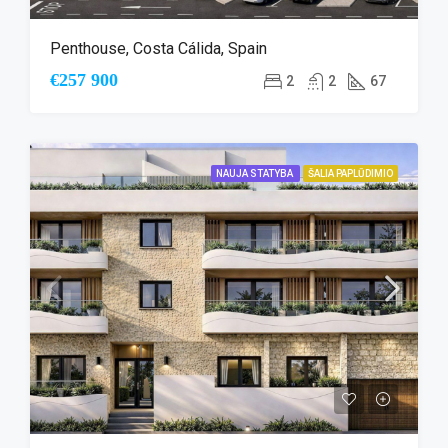
Penthouse, Costa Cálida, Spain
€257 900
2
2
67
NAUJA STATYBA
ŠALIA PAPLŪDIMIO