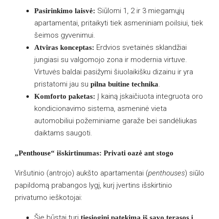
Siūlomi 1, 2 ir 3 miegamųjų
Pasirinkimo laisvė:
apartamentai, pritaikyti tiek asmeniniam poilsiui, tiek
šeimos gyvenimui.
Erdvios svetainės sklandžiai
Atviras konceptas:
jungiasi su valgomojo zona ir modernia virtuve.
Virtuvės baldai pasižymi šiuolaikišku dizainu ir yra
pristatomi jau su
.
pilna buitine technika
Į kainą įskaičiuota integruota oro
Komforto paketas:
kondicionavimo sistema, asmeninė vieta
automobiliui požeminiame garaže bei sandėliukas
daiktams saugoti.
„Penthouse“ išskirtinumas: Privati oazė ant stogo
Viršutinio (antrojo) aukšto apartamentai (
penthouses
) siūlo
papildomą prabangos lygį, kurį įvertins išskirtinio
privatumo ieškotojai:
Šie būstai turi
tiesioginį patekimą iš savo terasos į