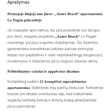
Aprašymas
Pirmojoje linijoje nuo jūros: „Azure Beach“ apartamentai
Lo Pagán pakrantėje
Jei svajojate apie namus, kur jūra prasideda vos žengus
pro duris, naujasis projektas
Lo Pagán
„Azure Beach“
miestelyje yra jūsų svajonės išsipildymas. Šis išskirtinis
gyvenamasis kompleksas įsikūręs pačioje pirmojoje
linijoje nuo paplūdimio ir siūlo nepriekaištingą elegancijos,
modernumo ir Viduržemio jūros regiono žavesio derinį.
Pribloškiantys vaizdai ir apgalvotas dizainas
Kompleksą sudaro
21 kruopščiai suprojektuotas
, išdėstytas trijų aukštų blokuose. Kiekvienas
apartamentas
būstas yra idealiai orientuotas taip, kad maksimaliai
sugautų natūralią šviesą ir atvertų kvapą gniaužiančias
jūros panoramas: