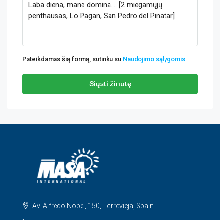
Pateikdamas šią formą, sutinku su
Naudojimo sąlygomis
Siųsti žinutę
Av. Alfredo Nobel, 150, Torrevieja, Spain