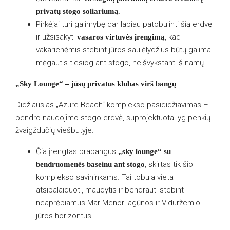
.
privatų stogo soliariumą
Pirkėjai turi galimybę dar labiau patobulinti šią erdvę
ir užsisakyti
, kad
vasaros virtuvės įrengimą
vakarienėmis stebint jūros saulėlydžius būtų galima
mėgautis tiesiog ant stogo, neišvykstant iš namų.
„Sky Lounge“ – jūsų privatus klubas virš bangų
Didžiausias „Azure Beach“ komplekso pasididžiavimas –
bendro naudojimo stogo erdvė, suprojektuota lyg penkių
žvaigždučių viešbutyje:
Čia įrengtas prabangus
„sky lounge“ su
, skirtas tik šio
bendruomenės baseinu ant stogo
komplekso savininkams. Tai tobula vieta
atsipalaiduoti, maudytis ir bendrauti stebint
neaprėpiamus Mar Menor lagūnos ir Viduržemio
jūros horizontus.