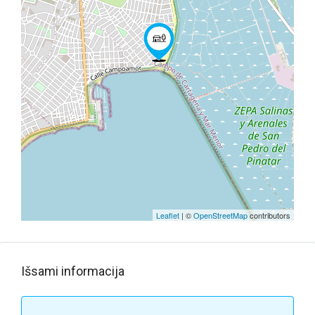
Leaflet
| ©
OpenStreetMap
contributors
Išsami informacija