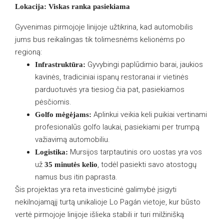
Lokacija: Viskas ranka pasiekiama
Gyvenimas pirmojoje linijoje užtikrina, kad automobilis
jums bus reikalingas tik tolimesnėms kelionėms po
regioną:
Gyvybingi paplūdimio barai, jaukios
Infrastruktūra:
kavinės, tradiciniai ispanų restoranai ir vietinės
parduotuvės yra tiesiog čia pat, pasiekiamos
pėsčiomis.
Aplinkui veikia keli puikiai vertinami
Golfo mėgėjams:
profesionalūs golfo laukai, pasiekiami per trumpą
važiavimą automobiliu.
Mursijos tarptautinis oro uostas yra vos
Logistika:
už
, todėl pasiekti savo atostogų
35 minutės kelio
namus bus itin paprasta.
Šis projektas yra reta investicinė galimybė įsigyti
nekilnojamąjį turtą unikalioje Lo Pagán vietoje, kur būsto
vertė pirmojoje linijoje išlieka stabili ir turi milžinišką