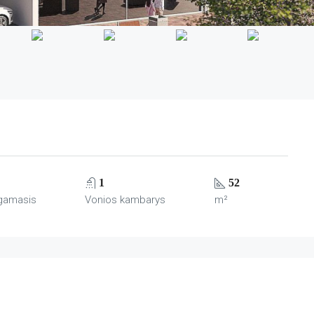
1
52
gamasis
Vonios kambarys
m²