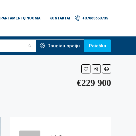
APARTAMENTŲ NUOMA
KONTAKTAI
+37065653735
Daugiau opciju
Paieška
€229 900