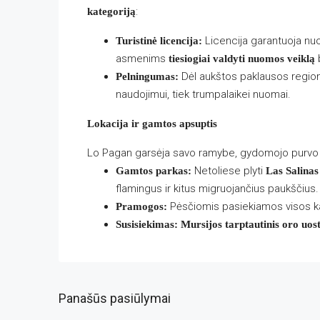
:
kategoriją
Licencija garantuoja nuol
Turistinė licencija:
asmenims
b
tiesiogiai valdyti nuomos veiklą
Dėl aukštos paklausos regione
Pelningumas:
naudojimui, tiek trumpalaikei nuomai.
Lokacija ir gamtos apsuptis
Lo Pagan garsėja savo ramybe, gydomojo purvo vo
Netoliese plyti
Gamtos parkas:
Las Salina
flamingus ir kitus migruojančius paukščius.
Pėsčiomis pasiekiamos visos ka
Pramogos:
Susisiekimas:
Mursijos tarptautinis oro uos
Panašūs pasiūlymai