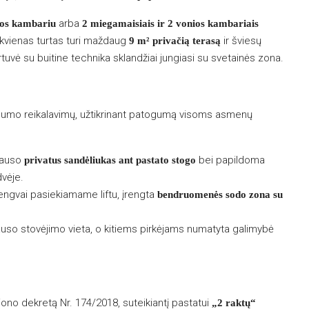
arba
ios kambariu
2 miegamaisiais ir 2 vonios kambariais
kvienas turtas turi maždaug
ir šviesų
9 m² privačią terasą
irtuvė su buitine technika sklandžiai jungiasi su svetainės zona.
namumo reikalavimų, užtikrinant patogumą visoms asmenų
lauso
bei papildoma
privatus sandėliukas ant pastato stogo
vėje.
engvai pasiekiamame liftu, įrengta
bendruomenės sodo zona su
uso stovėjimo vieta, o kitiems pirkėjams numatyta galimybė
iono dekretą Nr. 174/2018, suteikiantį pastatui
„2 raktų“