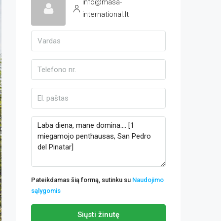
info@masa-
international.lt
Pateikdamas šią formą, sutinku su
Naudojimo
sąlygomis
Siųsti žinutę