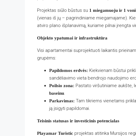
Projektas siūlo būstus su
1 miegamuoju ir 1 von
(vienas iš jų – pagrindiniame miegamajame). Kie
atviro plano išplanavimą, kuriame pilnai įrengta v
Objekto ypatumai ir infrastruktūra
Visi apartamentai suprojektuoti laikantis priei
grupėms:
Kiekvienam būstui prik
Papildomos erdvės:
sandėliavimo vieta bendrojo naudojimo erd
Pastato viršutiniame aukšte, l
Poilsio zona:
.
baseinu
Tam tikriems vienetams prikla
Parkavimas:
ją įsigyti papildomai.
Teisinis statusas ir investicinis potencialas
projektas atitinka Mursijos reg
Playamar Turistic