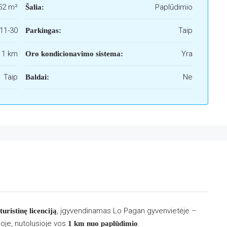
52 m²
Paplūdimio
Šalia:
11-30
Taip
Parkingas:
i 1 km
Yra
Oro kondicionavimo sistema:
Taip
Ne
Baldai:
, įgyvendinamas Lo Pagan gyvenvietėje –
turistinę licenciją
oje, nutolusioje vos
.
1 km nuo paplūdimio