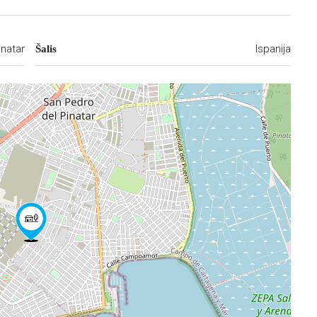
inatar
Ispanija
Šalis