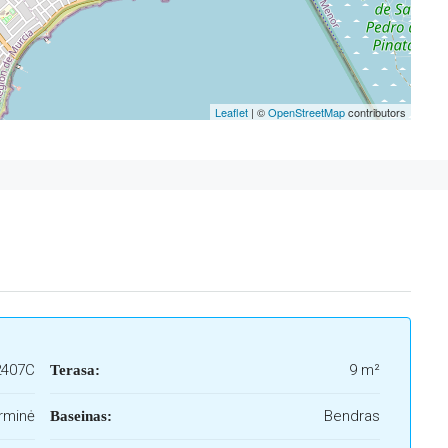
Leaflet
| ©
OpenStreetMap
contributors
2407C
9 m²
Terasa:
rminė
Bendras
Baseinas: