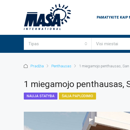
PAMATYKITE KAIP
Tipas
Visi miestai
Pradžia
Penthausas
1 miegamojo penthausas, San 
1 miegamojo penthausas, S
NAUJA STATYBA
ŠALIA PAPLŪDIMIO