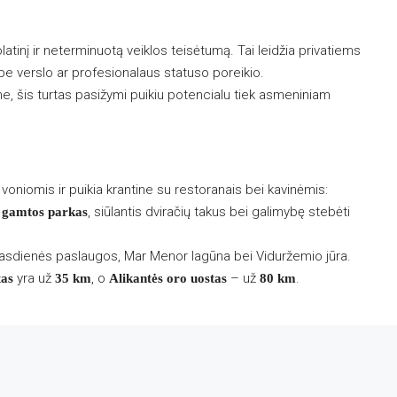
atinį ir neterminuotą veiklos teisėtumą. Tai leidžia privatiems
e verslo ar profesionalaus statuso poreikio.
, šis turtas pasižymi puikiu potencialu tiek asmeniniam
niomis ir puikia krantine su restoranais bei kavinėmis:
, siūlantis dviračių takus bei galimybę stebėti
s gamtos parkas
sdienės paslaugos, Mar Menor lagūna bei Viduržemio jūra.
yra už
, o
– už
.
tas
35 km
Alikantės oro uostas
80 km