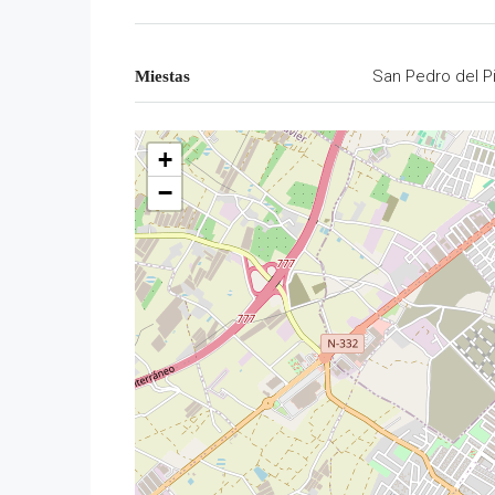
San Pedro del P
Miestas
+
−