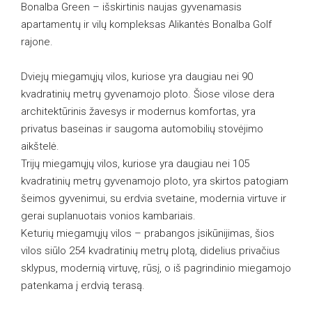
Bonalba Green – išskirtinis naujas gyvenamasis
apartamentų ir vilų kompleksas Alikantės Bonalba Golf
rajone.
Dviejų miegamųjų vilos, kuriose yra daugiau nei 90
kvadratinių metrų gyvenamojo ploto. Šiose vilose dera
architektūrinis žavesys ir modernus komfortas, yra
privatus baseinas ir saugoma automobilių stovėjimo
aikštelė.
Trijų miegamųjų vilos, kuriose yra daugiau nei 105
kvadratinių metrų gyvenamojo ploto, yra skirtos patogiam
šeimos gyvenimui, su erdvia svetaine, modernia virtuve ir
gerai suplanuotais vonios kambariais.
Keturių miegamųjų vilos – prabangos įsikūnijimas, šios
vilos siūlo 254 kvadratinių metrų plotą, didelius privačius
sklypus, modernią virtuvę, rūsį, o iš pagrindinio miegamojo
patenkama į erdvią terasą.