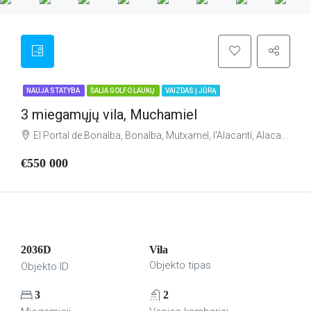
NAUJA STATYBA
ŠALIA GOLFO LAUKŲ
VAIZDAS Į JŪRĄ
3 miegamųjų vila, Muchamiel
El Portal de Bonalba, Bonalba, Mutxamel, l'Alacantí, Alacant / Alicante, Comunitat Valenciana, 03111, España
€550 000
2036D
Vila
Objekto tipas
Objekto ID
3
2