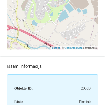
Leaflet
| ©
OpenStreetMap
contributors
Išsami informacija
2036D
Objekto ID:
Pirminė
Rinka: