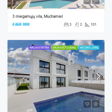
3 miegamųjų vila, Muchamiel
€460 000
3
2
101
NAUJA STATYBA
ŠALIA GOLFO LAUKŲ
VAIZDAS Į JŪRĄ