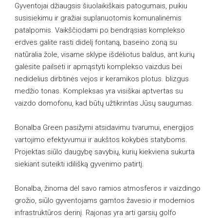
Gyventojai džiaugsis šiuolaikiškais patogumais, puikiu
susisiekimu ir gražiai suplanuotomis komunalinėmis
patalpomis. Vaikščiodami po bendrąsias komplekso
erdves galite rasti didelį fontaną, baseino zoną su
natūralia žole, visame sklype išdėliotus baldus, ant kurių
galėsite pailsėti ir apmąstyti komplekso vaizdus bei
nedidelius dirbtinės vejos ir keramikos plotus. blizgus
medžio tonas. Kompleksas yra visiškai aptvertas su
vaizdo domofonu, kad būtų užtikrintas Jūsų saugumas.
Bonalba Green pasižymi atsidavimu tvarumui, energijos
vartojimo efektyvumui ir aukštos kokybės statyboms.
Projektas siūlo daugybę savybių, kurių kiekviena sukurta
siekiant suteikti idilišką gyvenimo patirtį.
Bonalba, žinoma dėl savo ramios atmosferos ir vaizdingo
grožio, siūlo gyventojams gamtos žavesio ir modernios
infrastruktūros derinį. Rajonas yra arti garsių golfo