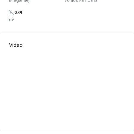
Miegamieji
Vonios kambariai
239
m²
Video