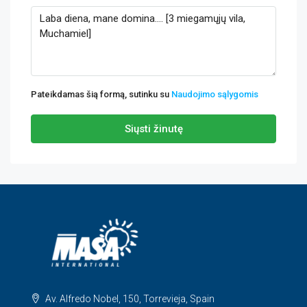
Pateikdamas šią formą, sutinku su
Naudojimo sąlygomis
Siųsti žinutę
Av. Alfredo Nobel, 150, Torrevieja, Spain