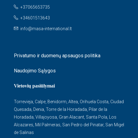
+37065653735
+34601513643
info@masa-international.lt
Privatumo ir duomenų apsaugos politika
Naudojimo Sąlygos
Vietovių pasiūlymai
Torrevieja
,
Calpe
,
Benidorm
,
Altea
,
Orihuela Costa
,
Ciudad
Quesada
,
Denia
,
Torre de la Horadada
,
Pilar de la
Horadada
,
Villajoyosa
,
Gran Alacant
,
Santa Pola
,
Los
Alcazares
,
Mil Palmeras
,
San Pedro del Pinatar
,
San Migel
de Salinas