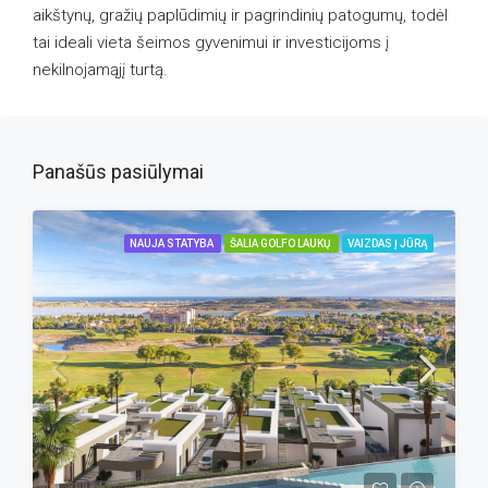
aikštynų, gražių paplūdimių ir pagrindinių patogumų, todėl
tai ideali vieta šeimos gyvenimui ir investicijoms į
nekilnojamąjį turtą.
Panašūs pasiūlymai
NAUJA STATYBA
ŠALIA GOLFO LAUKŲ
VAIZDAS Į JŪRĄ