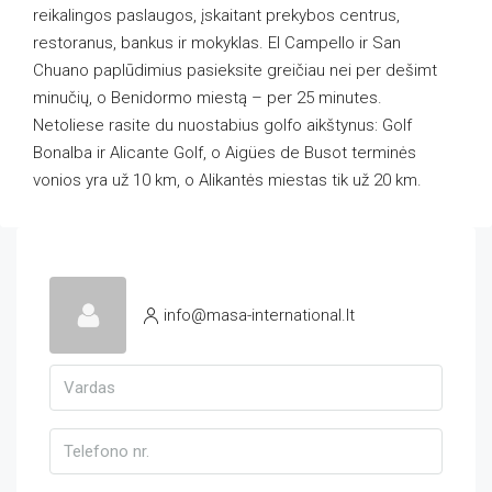
reikalingos paslaugos, įskaitant prekybos centrus,
restoranus, bankus ir mokyklas. El Campello ir San
Chuano paplūdimius pasieksite greičiau nei per dešimt
minučių, o Benidormo miestą – per 25 minutes.
Netoliese rasite du nuostabius golfo aikštynus: Golf
Bonalba ir Alicante Golf, o Aigües de Busot terminės
vonios yra už 10 km, o Alikantės miestas tik už 20 km.
info@masa-international.lt