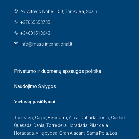
Av. Alfredo Nobel, 150, Torrevieja, Spain
+37065653735
+34601513643
info@masa-international.lt
Privatumo ir duomenų apsaugos politika
Naudojimo Sąlygos
Vietovių pasiūlymai
Torrevieja
,
Calpe
,
Benidorm
,
Altea
,
Orihuela Costa
,
Ciudad
Quesada
,
Denia
,
Torre de la Horadada
,
Pilar de la
Horadada
,
Villajoyosa
,
Gran Alacant
,
Santa Pola
,
Los