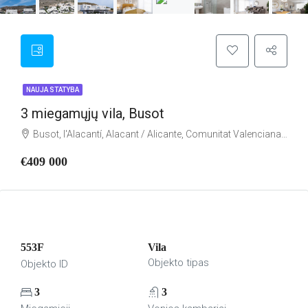
NAUJA STATYBA
3 miegamųjų vila, Busot
Busot, l'Alacantí, Alacant / Alicante, Comunitat Valenciana, España
€409 000
553F
Vila
Objekto tipas
Objekto ID
3
3