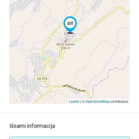
Leaflet
| ©
OpenStreetMap
contributors
Išsami informacija