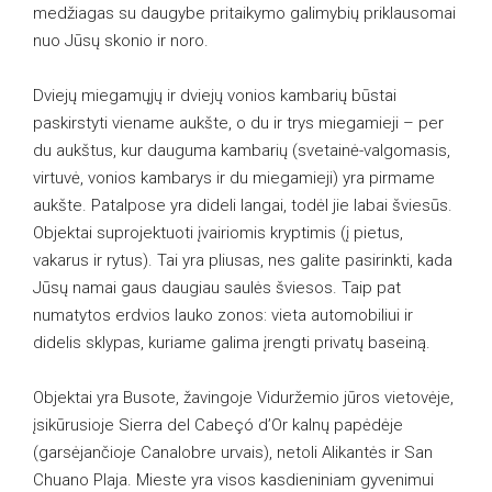
medžiagas su daugybe pritaikymo galimybių priklausomai
nuo Jūsų skonio ir noro.
Dviejų miegamųjų ir dviejų vonios kambarių būstai
paskirstyti viename aukšte, o du ir trys miegamieji – per
du aukštus, kur dauguma kambarių (svetainė-valgomasis,
virtuvė, vonios kambarys ir du miegamieji) yra pirmame
aukšte. Patalpose yra dideli langai, todėl jie labai šviesūs.
Objektai suprojektuoti įvairiomis kryptimis (į pietus,
vakarus ir rytus). Tai yra pliusas, nes galite pasirinkti, kada
Jūsų namai gaus daugiau saulės šviesos. Taip pat
numatytos erdvios lauko zonos: vieta automobiliui ir
didelis sklypas, kuriame galima įrengti privatų baseiną.
Objektai yra Busote, žavingoje Viduržemio jūros vietovėje,
įsikūrusioje Sierra del Cabeçó d’Or kalnų papėdėje
(garsėjančioje Canalobre urvais), netoli Alikantės ir San
Chuano Plaja. Mieste yra visos kasdieniniam gyvenimui