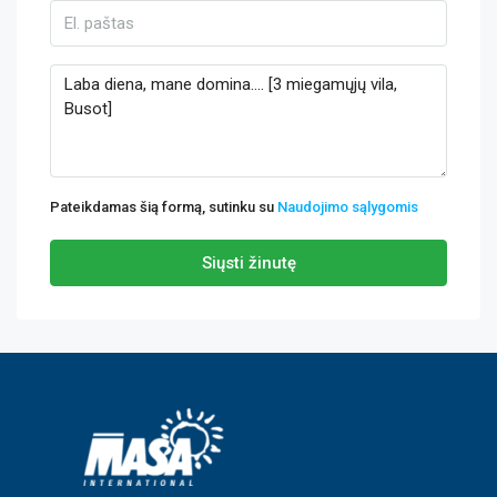
Pateikdamas šią formą, sutinku su
Naudojimo sąlygomis
Siųsti žinutę