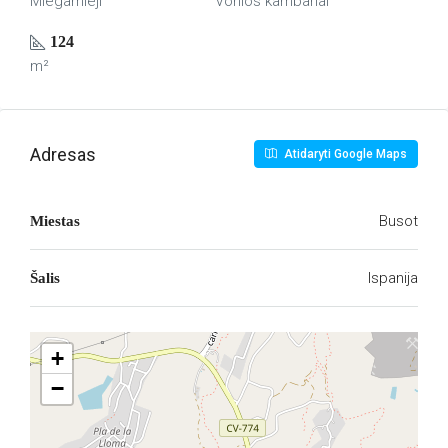
Miegamieji
Vonios kambariai
124
m²
Adresas
Atidaryti Google Maps
Busot
Miestas
Ispanija
Šalis
+
−