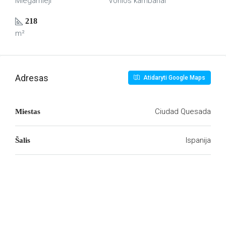
Miegamieji
Vonios kambariai
218
m²
Adresas
Atidaryti Google Maps
Ciudad Quesada
Miestas
Ispanija
Šalis