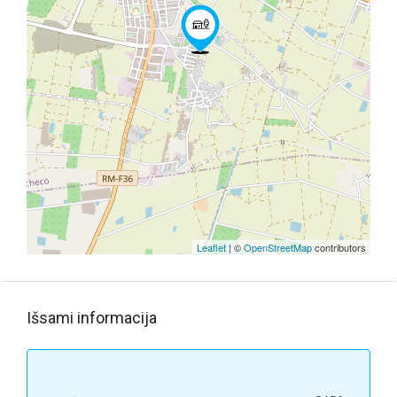
Leaflet
| ©
OpenStreetMap
contributors
Išsami informacija