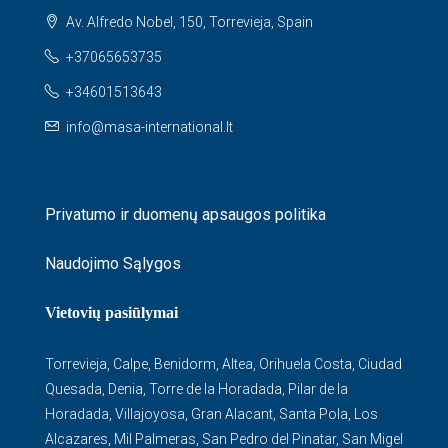
Av. Alfredo Nobel, 150, Torrevieja, Spain
+37065653735
+34601513643
info@masa-international.lt
Privatumo ir duomenų apsaugos politika
Naudojimo Sąlygos
Vietovių pasiūlymai
Torrevieja
,
Calpe
,
Benidorm
,
Altea
,
Orihuela Costa
,
Ciudad
Quesada
,
Denia
,
Torre de la Horadada
,
Pilar de la
Horadada
,
Villajoyosa
,
Gran Alacant
,
Santa Pola
,
Los
Alcazares
,
Mil Palmeras
,
San Pedro del Pinatar
,
San Migel