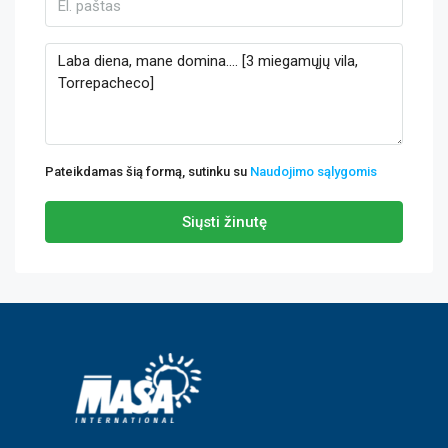
Pateikdamas šią formą, sutinku su
Naudojimo sąlygomis
Siųsti žinutę