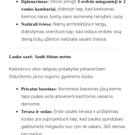
Vilose įrengti
Išplanavimas:
3 erdvūs miegamieji ir 2
, išdėstyti taip, kad kiekvienas
vonios kambariai
šeimos narys turėtų savo asmeninę ramybės oazę.
Namų architektūra ir langų
Natūrali šviesa:
išdėstymas orientuoti taip, kad vidaus erdvės visą
dieną būtų užlietos natūralia saulės šviesa.
Lauko oazė: Saulė ištisus metus
Kiekvienos vilos sklypas pritaikytas pilnaverčiam
Viduržemio jūros regiono gyvenimo būdui:
Asmeninis baseinas jūsų kieme
Privatus baseinas:
taps puikia vieta atsivėsinti karštomis vasaros
dienomis.
Erdvi saulės terasa ir prižiūrimas
Terasa ir sodas:
sodas yra suprojektuoti taip, kad saulės spinduliais
galėtumėte mėgautis nuo ryto iki vakaro, 365 dienas
per metus.