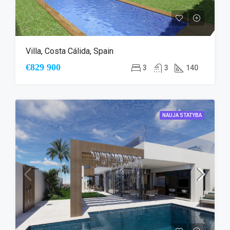
Villa, Costa Cálida, Spain
€829 900
3
3
140
NAUJA STATYBA