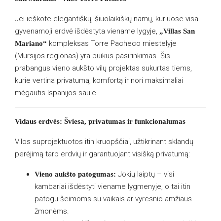
Jei ieškote elegantiškų, šiuolaikiškų namų, kuriuose visa
gyvenamoji erdvė išdėstyta viename lygyje,
„Villas San
kompleksas Torre Pacheco miestelyje
Mariano“
(Mursijos regionas) yra puikus pasirinkimas. Šis
prabangus vieno aukšto vilų projektas sukurtas tiems,
kurie vertina privatumą, komfortą ir nori maksimaliai
mėgautis Ispanijos saule.
Vidaus erdvės: Šviesa, privatumas ir funkcionalumas
Vilos suprojektuotos itin kruopščiai, užtikrinant sklandų
perėjimą tarp erdvių ir garantuojant visišką privatumą:
Jokių laiptų – visi
Vieno aukšto patogumas:
kambariai išdėstyti viename lygmenyje, o tai itin
patogu šeimoms su vaikais ar vyresnio amžiaus
žmonėms.