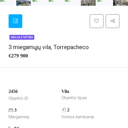
NAUJA STATYBA
3 miegamųjų vila, Torrepacheco
€279 900
2456
Vila
Objekto tipas
Objekto ID
3
2
Miegamieji
Vonios kambariai