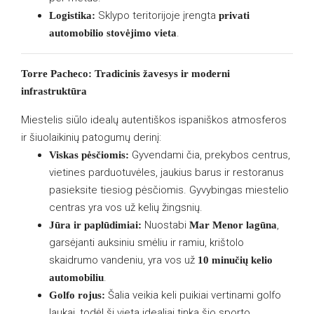
Sklypo teritorijoje įrengta
Logistika:
privati
.
automobilio stovėjimo vieta
Torre Pacheco: Tradicinis žavesys ir moderni
infrastruktūra
Miestelis siūlo idealų autentiškos ispaniškos atmosferos
ir šiuolaikinių patogumų derinį:
Gyvendami čia, prekybos centrus,
Viskas pėsčiomis:
vietines parduotuvėles, jaukius barus ir restoranus
pasieksite tiesiog pėsčiomis. Gyvybingas miestelio
centras yra vos už kelių žingsnių.
Nuostabi
,
Jūra ir paplūdimiai:
Mar Menor lagūna
garsėjanti auksiniu smėliu ir ramiu, krištolo
skaidrumo vandeniu, yra vos už
10 minučių kelio
.
automobiliu
Šalia veikia keli puikiai vertinami golfo
Golfo rojus:
laukai, todėl ši vieta idealiai tinka šio sporto