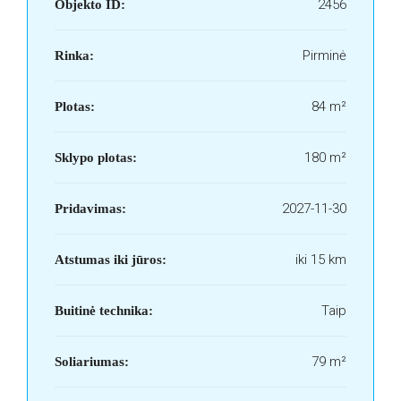
2456
Objekto ID:
Pirminė
Rinka:
84 m²
Plotas:
180 m²
Sklypo plotas:
2027-11-30
Pridavimas:
iki 15 km
Atstumas iki jūros:
Taip
Buitinė technika:
79 m²
Soliariumas: