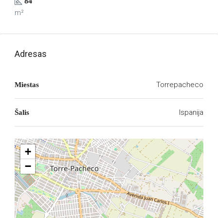
84
m²
Adresas
Torrepacheco
Miestas
Ispanija
Šalis
+
−