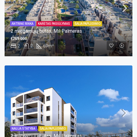
ANTRINĖ RINKA
KARŠTAS PASIŪLYMAS
ŠALIA PAPLŪDIMIO
2 miegamųjų butas, Mil Palmeras
€269 000
2
2
69
m²
NAUJA STATYBA
ŠALIA PAPLŪDIMIO
2 miegamųjų butas, Mil Palmeras