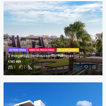
ANTRINĖ RINKA
KARŠTAS PASIŪLYMAS
ŠALIA PAPLŪDIMIO
2 miegamųjų penthausas, Mil Palmeras
€305 000
2
2
70
m²