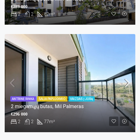
€289 000
2
2
82
m²
ANTRINĖ RINKA
ŠALIA PAPLŪDIMIO
VAIZDAS Į JŪRĄ
2 miegamųjų butas, Mil Palmeras
€296 000
2
2
77
m²