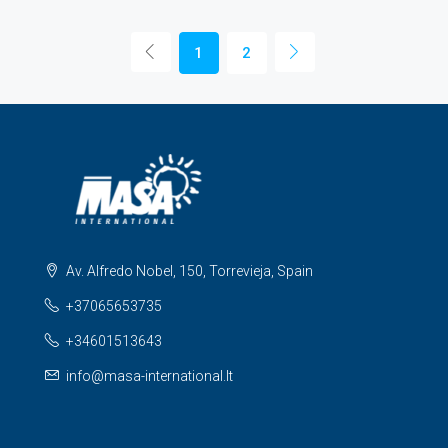
1
2
Av. Alfredo Nobel, 150, Torrevieja, Spain
+37065653735
+34601513643
info@masa-international.lt