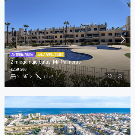
ANTRINĖ RINKA
ŠALIA PAPLŪDIMIO
2 miegamųjų butas, Mil Palmeras
€259 500
2
2
61
m²