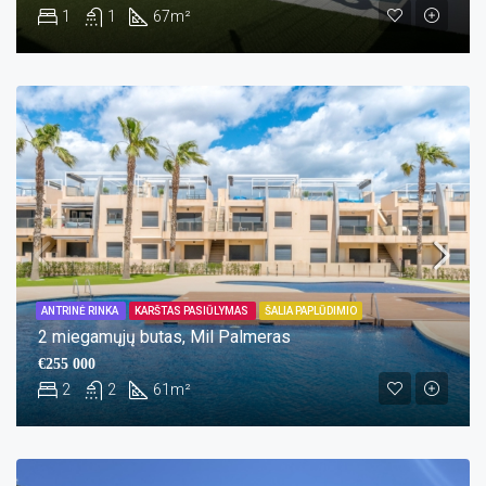
1
1
67
m²
ANTRINĖ RINKA
KARŠTAS PASIŪLYMAS
ŠALIA PAPLŪDIMIO
2 miegamųjų butas, Mil Palmeras
€255 000
2
2
61
m²