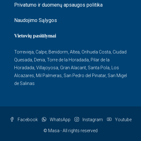
Privatumo ir duomenų apsaugos politika
Naudojimo Sąlygos
Vietovių pasiūlymai
Torrevieja
,
Calpe
,
Benidorm
,
Altea
,
Orihuela Costa
,
Ciudad
Quesada
,
Denia
,
Torre de la Horadada
,
Pilar de la
Horadada
,
Villajoyosa
,
Gran Alacant
,
Santa Pola
,
Los
Alcazares
,
Mil Palmeras
,
San Pedro del Pinatar
,
San Migel
de Salinas
Facebook
WhatsApp
Instagram
Youtube
© Masa - All rights reserved