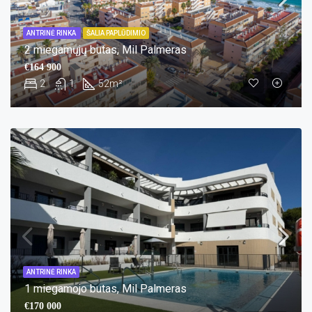
ANTRINĖ RINKA
ŠALIA PAPLŪDIMIO
2 miegamųjų butas, Mil Palmeras
€164 900
2
1
52
m²
ANTRINĖ RINKA
1 miegamojo butas, Mil Palmeras
€170 000