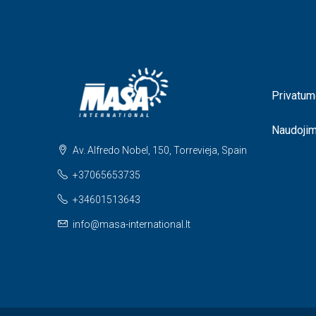
Privatum
Naudoji
Av. Alfredo Nobel, 150, Torrevieja, Spain
+37065653735
+34601513643
info@masa-international.lt