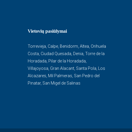
Vietovių pasiūlymai
Torrevieja
,
Calpe
,
Benidorm
,
Altea
,
Orihuela
Costa
,
Ciudad Quesada
,
Denia
,
Torre de la
Horadada
,
Pilar de la Horadada
,
Villajoyosa
,
Gran Alacant
,
Santa Pola
,
Los
Alcazares
,
Mil Palmeras
,
San Pedro del
Pinatar
,
San Migel de Salinas