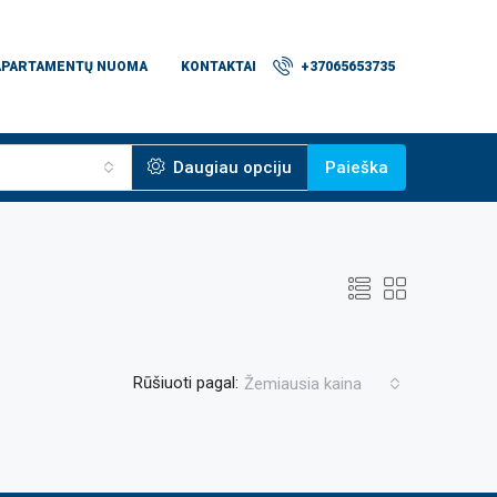
APARTAMENTŲ NUOMA
KONTAKTAI
+37065653735
Daugiau opciju
Paieška
Rūšiuoti pagal:
Žemiausia kaina