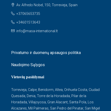
Av. Alfredo Nobel, 150, Torrevieja, Spain
+37065653735
+34601513643
info@masa-international.lt
Privatumo ir duomenų apsaugos politika
Naudojimo Sąlygos
Vietovių pasiūlymai
Torrevieja
,
Calpe
,
Benidorm
,
Altea
,
Orihuela Costa
,
Ciudad
Quesada
,
Denia
,
Torre de la Horadada
,
Pilar de la
Horadada
,
Villajoyosa
,
Gran Alacant
,
Santa Pola
,
Los
Alcazares
,
Mil Palmeras
,
San Pedro del Pinatar
,
San Migel