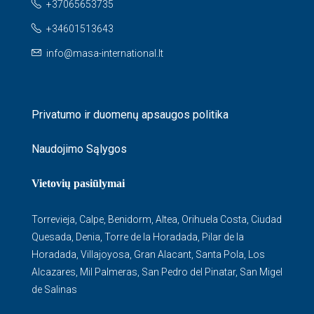
+37065653735
+34601513643
info@masa-international.lt
Privatumo ir duomenų apsaugos politika
Naudojimo Sąlygos
Vietovių pasiūlymai
Torrevieja
,
Calpe
,
Benidorm
,
Altea
,
Orihuela Costa
,
Ciudad
Quesada
,
Denia
,
Torre de la Horadada
,
Pilar de la
Horadada
,
Villajoyosa
,
Gran Alacant
,
Santa Pola
,
Los
Alcazares
,
Mil Palmeras
,
San Pedro del Pinatar
,
San Migel
de Salinas