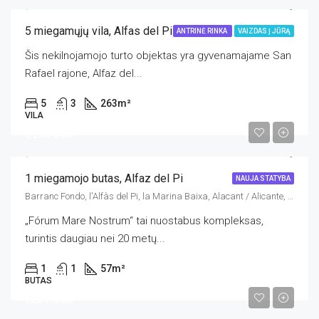
5 miegamųjų vila, Alfas del Pi Alicante
ANTRINĖ RINKA
VAIZDAS Į JŪRĄ
Šis nekilnojamojo turto objektas yra gyvenamajame San
Rafael rajone, Alfaz del...
5
3
263
m²
VILA
€130 000
1 miegamojo butas, Alfaz del Pi
NAUJA STATYBA
Barranc Fondo, l'Alfàs del Pi, la Marina Baixa, Alacant / Alicante, Comunitat Valenciana, 03580, España
„Fórum Mare Nostrum“ tai nuostabus kompleksas,
turintis daugiau nei 20 metų...
1
1
57
m²
BUTAS
€207 000