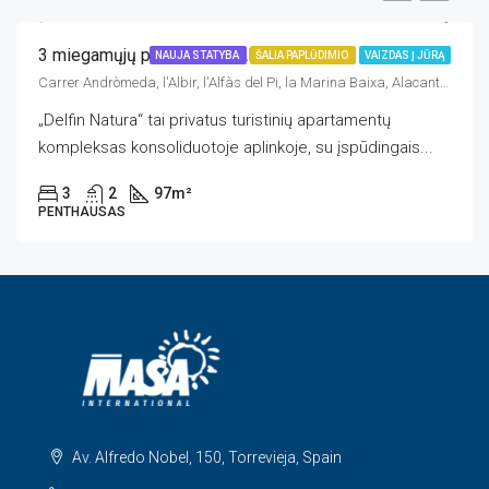
3 miegamųjų penthausas, Alfaz del Pi
NAUJA STATYBA
ŠALIA PAPLŪDIMIO
VAIZDAS Į JŪRĄ
Carrer Andròmeda, l'Albir, l'Alfàs del Pi, la Marina Baixa, Alacant / Alicante, Comunitat Valenciana, 03581, España
„Delfin Natura“ tai privatus turistinių apartamentų
kompleksas konsoliduotoje aplinkoje, su įspūdingais...
3
2
97
m²
PENTHAUSAS
Av. Alfredo Nobel, 150, Torrevieja, Spain