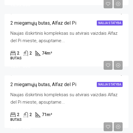
€293 000
2 miegamųjų butas, Alfaz del Pi
NAUJA STATYBA
Naujas išskirtinis kompleksas su atvirais vaizdais Alfaz
del Pi mieste, apsuptame...
2
2
74
m²
BUTAS
€287 000
2 miegamųjų butas, Alfaz del Pi
NAUJA STATYBA
Naujas išskirtinis kompleksas su atvirais vaizdais Alfaz
del Pi mieste, apsuptame...
2
2
71
m²
BUTAS
€499 000