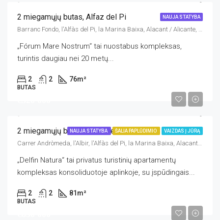
2 miegamųjų butas, Alfaz del Pi
NAUJA STATYBA
Barranc Fondo, l'Alfàs del Pi, la Marina Baixa, Alacant / Alicante, Comunitat Valenciana, 03580, España
„Fórum Mare Nostrum“ tai nuostabus kompleksas,
turintis daugiau nei 20 metų...
2
2
76
m²
BUTAS
€520 000
2 miegamųjų butas, Alfaz del Pi
NAUJA STATYBA
ŠALIA PAPLŪDIMIO
VAIZDAS Į JŪRĄ
Carrer Andròmeda, l'Albir, l'Alfàs del Pi, la Marina Baixa, Alacant / Alicante, Comunitat Valenciana, 03581, España
„Delfin Natura“ tai privatus turistinių apartamentų
kompleksas konsoliduotoje aplinkoje, su įspūdingais...
2
2
81
m²
BUTAS
€850 000