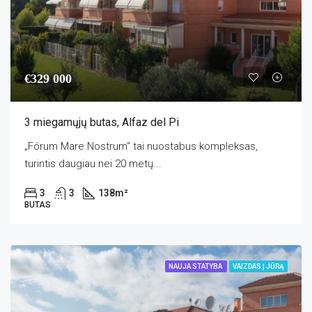
€329 000
3 miegamųjų butas, Alfaz del Pi
„Fórum Mare Nostrum“ tai nuostabus kompleksas,
turintis daugiau nei 20 metų...
3
3
138
m²
BUTAS
NAUJA STATYBA
VAIZDAS Į JŪRĄ