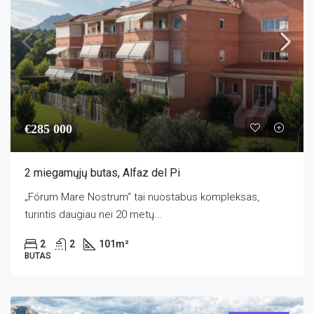
€285 000
2 miegamųjų butas, Alfaz del Pi
„Fórum Mare Nostrum“ tai nuostabus kompleksas,
turintis daugiau nei 20 metų...
2
2
101
m²
BUTAS