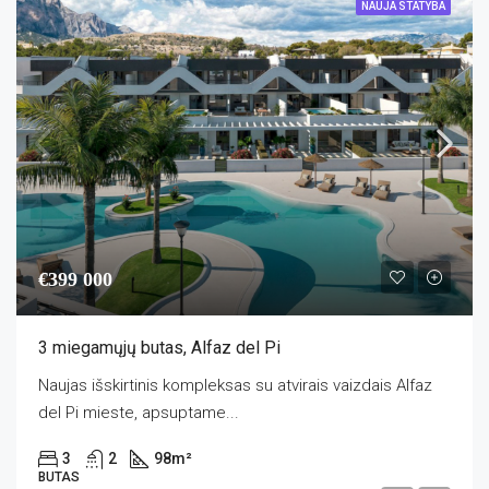
NAUJA STATYBA
€399 000
3 miegamųjų butas, Alfaz del Pi
Naujas išskirtinis kompleksas su atvirais vaizdais Alfaz
del Pi mieste, apsuptame...
3
2
98
m²
BUTAS