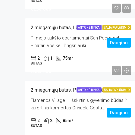
BUTAS
€150 000
2 miegamųjų butas, Lo Pagan
ANTRINĖ RINKA
ŠALIA PAPLŪDIMIO
Pirmojo aukšto apartamentai San Pedro del
Daugiau
Pinatar: Vos keli žingsniai iki...
2
1
75
m²
BUTAS
€385 000
2 miegamųjų butas, Playa Flamenca
ANTRINĖ RINKA
ŠALIA PAPLŪDIMIO
Flamenca Village – Išskirtinis gyvenimo būdas ir
kurortinis komfortas Orihuela Costa...
Daugiau
2
2
85
m²
BUTAS