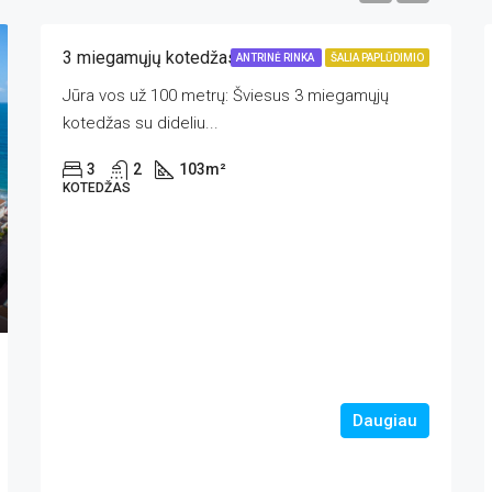
3 miegamųjų kotedžas, Lo Pagan
ANTRINĖ RINKA
ŠALIA PAPLŪDIMIO
Jūra vos už 100 metrų: Šviesus 3 miegamųjų
kotedžas su dideliu...
3
2
103
m²
KOTEDŽAS
Daugiau