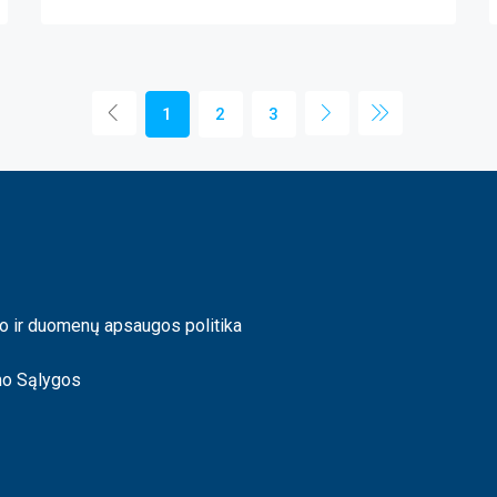
1
2
3
o ir duomenų apsaugos politika
mo Sąlygos