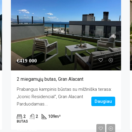
€419 000
2 miegamųjų butas, Gran Alacant
Prabangus kampinis būstas su milžiniška terasa:
„Iconic Residencial“, Gran Alacant
Daugiau
Parduodamas...
2
2
109
m²
BUTAS
€169 000