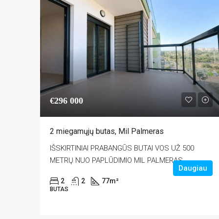
€296 000
2 miegamųjų butas, Mil Palmeras
IŠSKIRTINIAI PRABANGŪS BUTAI VOS UŽ 500
METRŲ NUO PAPLŪDIMIO MIL PALMERAS...
Daugiau
2
2
77
m²
BUTAS