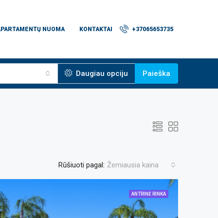
APARTAMENTŲ NUOMA
KONTAKTAI
+37065653735
Daugiau opciju
Paieška
Rūšiuoti pagal:
Žemiausia kaina
ANTRINĖ RINKA