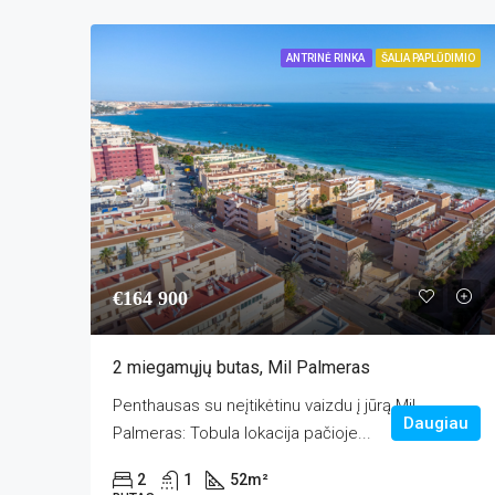
ANTRINĖ RINKA
ŠALIA PAPLŪDIMIO
€164 900
2 miegamųjų butas, Mil Palmeras
Penthausas su neįtikėtinu vaizdu į jūrą Mil
Daugiau
Palmeras: Tobula lokacija pačioje...
2
1
52
m²