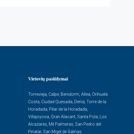
Vietovių pasiūlymai
Torrevieja
,
Calpe
,
Benidorm
,
Altea
,
Orihuela
Costa
,
Ciudad Quesada
,
Denia
,
Torre de la
Horadada
,
Pilar de la Horadada
,
Villajoyosa
,
Gran Alacant
,
Santa Pola
,
Los
Alcazares
,
Mil Palmeras
,
San Pedro del
Pinatar
,
San Migel de Salinas