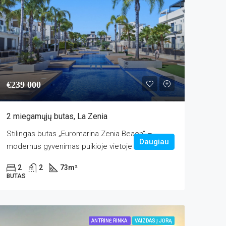
€239 000
2 miegamųjų butas, La Zenia
Stilingas butas „Euromarina Zenia Beach“ –
Daugiau
modernus gyvenimas puikioje vietoje Sveiki...
2
2
73
m²
BUTAS
ANTRINĖ RINKA
VAIZDAS Į JŪRĄ