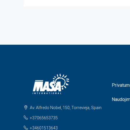
Privatum
Naudoji
Av. Alfredo Nobel, 150, Torrevieja, Spain
+37065653735
+34601513643