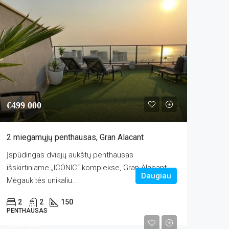
€499 000
2 miegamųjų penthausas, Gran Alacant
Įspūdingas dviejų aukštų penthausas
išskirtiniame „ICONIC“ komplekse, Gran Alacant
Daugiau
Mėgaukitės unikaliu...
2
2
150
PENTHAUSAS
€160 000