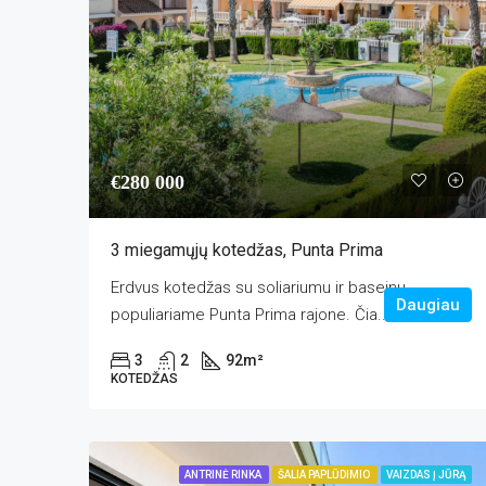
€280 000
3 miegamųjų kotedžas, Punta Prima
Erdvus kotedžas su soliariumu ir baseinu
Daugiau
populiariame Punta Prima rajone. Čia...
3
2
92
m²
KOTEDŽAS
ANTRINĖ RINKA
ŠALIA PAPLŪDIMIO
VAIZDAS Į JŪRĄ