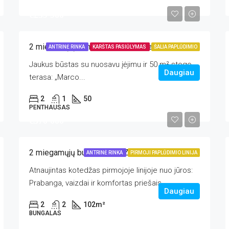
€239 900
2 miegamųjų penthausas, La Zenia
ANTRINĖ RINKA
KARŠTAS PASIŪLYMAS
ŠALIA PAPLŪDIMIO
Jaukus būstas su nuosavu įėjimu ir 50 m² stogo
Daugiau
terasa: „Marco...
2
1
50
PENTHAUSAS
€370 000
2 miegamųjų bungalas, La Zenia
ANTRINĖ RINKA
PIRMOJI PAPLŪDIMIO LINIJA
Atnaujintas kotedžas pirmojoje linijoje nuo jūros:
Prabanga, vaizdai ir komfortas priešais...
Daugiau
2
2
102
m²
BUNGALAS