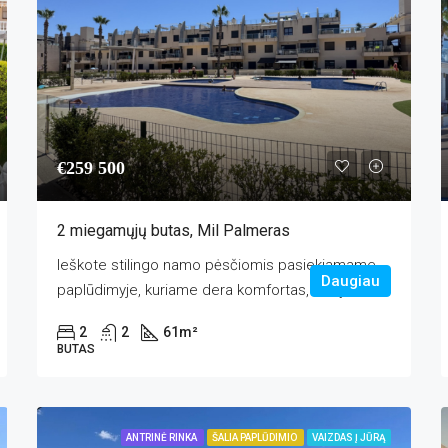
€259 500
2 miegamųjų butas, Mil Palmeras
Ieškote stilingo namo pėsčiomis pasiekiamame
Daugiau
paplūdimyje, kuriame dera komfortas, ramybė ir...
2
2
61
m²
BUTAS
ANTRINĖ RINKA
ŠALIA PAPLŪDIMIO
VAIZDAS Į JŪRĄ