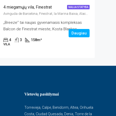
4 miegamųjų vila, Finestrat
NAUJA STATYBA
Avinguda de Barcelona, Finestrat, la Marina Baixa, Alacant / Alicante, Comunitat Valenciana, 03509, España
„Breeze“ tai naujas gyvenamasis kompleksas
Balcon de Finestrat mieste, Kosta Blankos...
Daugiau
4
3
158
m²
VILA
Vietovių pasiūlymai
Torrevieja
,
Calpe
,
Benidorm
,
Altea
,
Orihuela
Costa
,
Ciudad Quesada
,
Denia
,
Torre de la