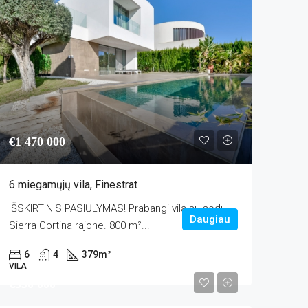
€1 470 000
6 miegamųjų vila, Finestrat
IŠSKIRTINIS PASIŪLYMAS! Prabangi vila su sodu
Daugiau
Sierra Cortina rajone. 800 m²...
6
4
379
m²
VILA
€550 000