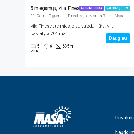
5 miegamųjų vila, Finestrat
ANTRINĖ RINKA
VAIZDAS Į JŪRĄ
31, Carrer Figueretes, Finestrat, la Marina Baixa, Alacant / Alicante, Comunitat Valenciana, España
Vila Finestrate mieste su vaizdu į jūrą! Vila
pastatyta 704 m2...
Daugiau
5
6
635
m²
VILA
Privatum
Naudoji