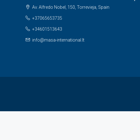
Av. Alfredo Nobel, 150, Torrevieja, Spain
+37065653735
+34601513643
info@masa-international.lt