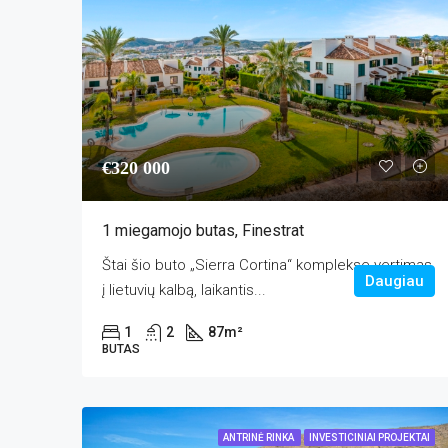
€320 000
1 miegamojo butas, Finestrat
Štai šio buto „Sierra Cortina“ komplekse vertimas
Daugiau
į lietuvių kalbą, laikantis...
1
2
87
m²
BUTAS
ANTRINĖ RINKA
INVESTICINIAI PROJEKTAI