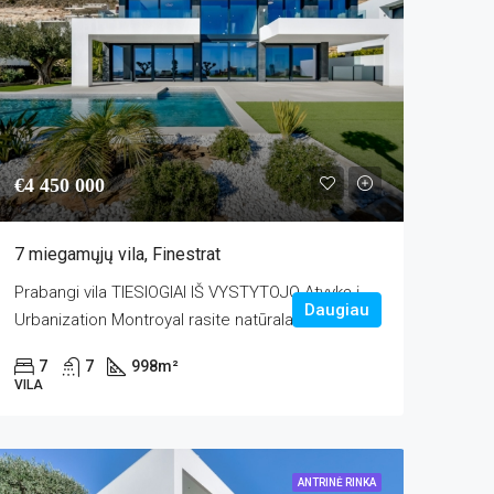
€4 450 000
7 miegamųjų vila, Finestrat
Prabangi vila TIESIOGIAI IŠ VYSTYTOJO Atvykę į
Daugiau
Urbanization Montroyal rasite natūralaus...
7
7
998
m²
VILA
ANTRINĖ RINKA