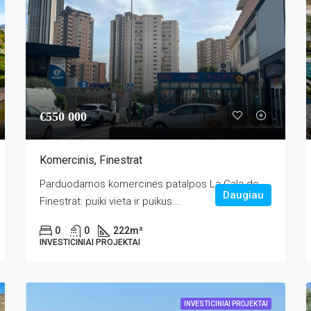
€550 000
Komercinis, Finestrat
Parduodamos komercinės patalpos La Cala de
Daugiau
Finestrat: puiki vieta ir puikus...
0
0
222
m²
INVESTICINIAI PROJEKTAI
INVESTICINIAI PROJEKTAI