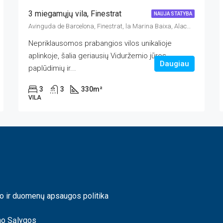
3 miegamųjų vila, Finestrat
NAUJA STATYBA
Avinguda de Barcelona, Finestrat, la Marina Baixa, Alacant / Alicante, Comunitat Valenciana, 03509, España
Nepriklausomos prabangios vilos unikalioje
aplinkoje, šalia geriausių Viduržemio jūros
Daugiau
paplūdimių ir...
3
3
330
m²
VILA
o ir duomenų apsaugos politika
mo Sąlygos