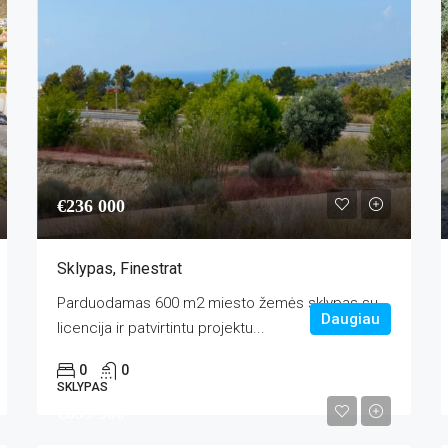
€236 000
Sklypas, Finestrat
Parduodamas 600 m2 miesto žemės sklypas su
Daugiau
licencija ir patvirtintu projektu...
0
0
SKLYPAS
€699 900