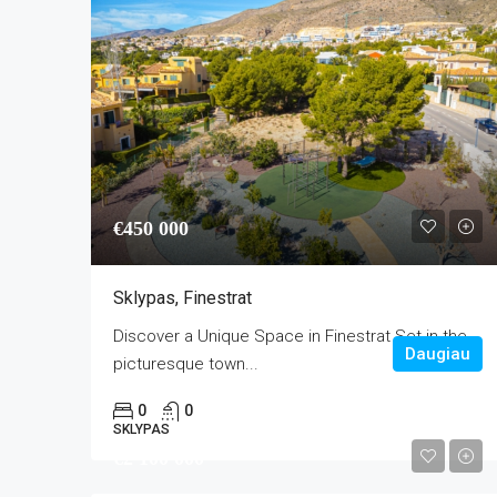
€450 000
Sklypas, Finestrat
Discover a Unique Space in Finestrat Set in the
Daugiau
picturesque town...
0
0
SKLYPAS
€2 100 000