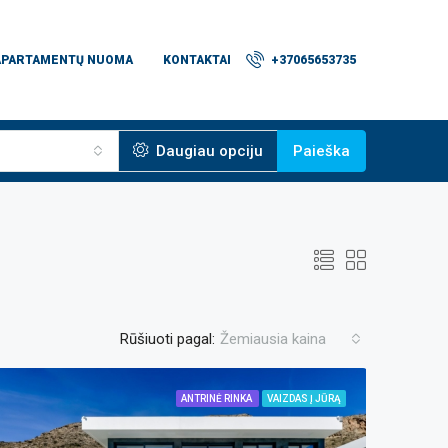
APARTAMENTŲ NUOMA
KONTAKTAI
+37065653735
Daugiau opciju
Paieška
Rūšiuoti pagal:
Žemiausia kaina
ANTRINĖ RINKA
VAIZDAS Į JŪRĄ