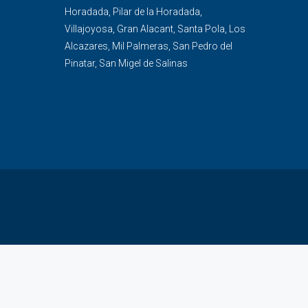
Horadada
,
Pilar de la Horadada
,
Villajoyosa
,
Gran Alacant
,
Santa Pola
,
Los
Alcazares
,
Mil Palmeras
,
San Pedro del
Pinatar
,
San Migel de Salinas