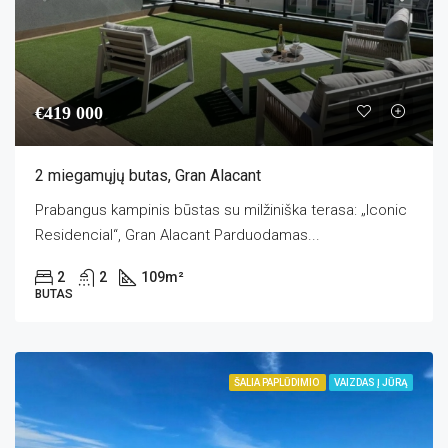
€419 000
2 miegamųjų butas, Gran Alacant
Prabangus kampinis būstas su milžiniška terasa: „Iconic
Residencial“, Gran Alacant Parduodamas...
2
2
109
m²
BUTAS
ŠALIA PAPLŪDIMIO
VAIZDAS Į JŪRĄ