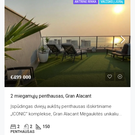
ANTRINĖ RINKA
VAIZDAS Į JŪRĄ
€499 000
2 miegamųjų penthausas, Gran Alacant
Įspūdingas dviejų aukštų penthausas išskirtiniame
„ICONIC“ komplekse, Gran Alacant Mėgaukitės unikaliu...
2
2
150
PENTHAUSAS