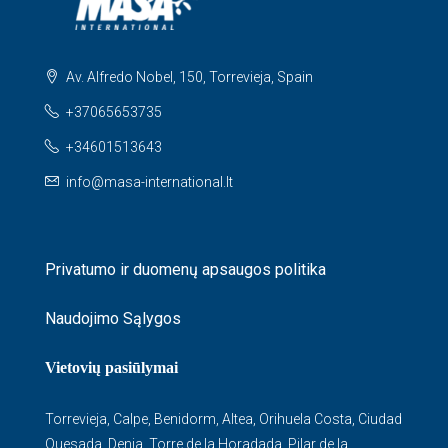
Av. Alfredo Nobel, 150, Torrevieja, Spain
+37065653735
+34601513643
info@masa-international.lt
Privatumo ir duomenų apsaugos politika
Naudojimo Sąlygos
Vietovių pasiūlymai
Torrevieja
,
Calpe
,
Benidorm
,
Altea
,
Orihuela Costa
,
Ciudad
Quesada
,
Denia
,
Torre de la Horadada
,
Pilar de la