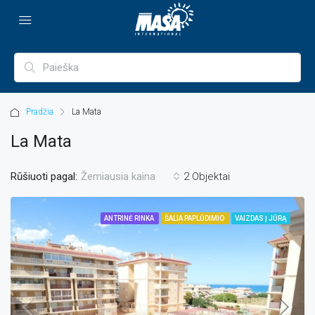
Pradžia
La Mata
La Mata
Rūšiuoti pagal:
2 Objektai
Žemiausia kaina
ANTRINĖ RINKA
ŠALIA PAPLŪDIMIO
VAIZDAS Į JŪRĄ