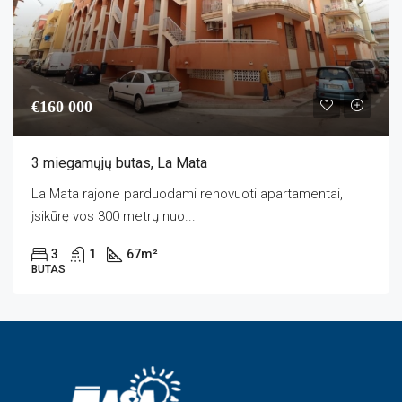
€160 000
3 miegamųjų butas, La Mata
La Mata rajone parduodami renovuoti apartamentai,
įsikūrę vos 300 metrų nuo...
3
1
67
m²
BUTAS