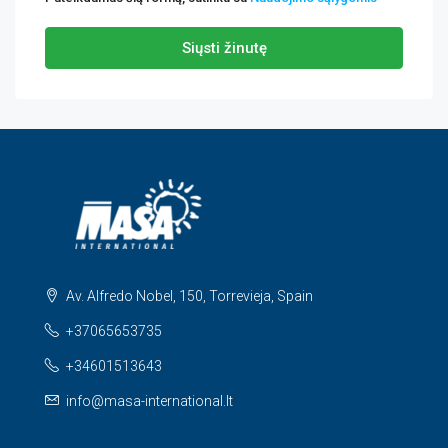
Siųsti žinutę
Av. Alfredo Nobel, 150, Torrevieja, Spain
+37065653735
+34601513643
info@masa-international.lt