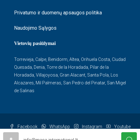
Privatumo ir duomenų apsaugos politika
Naudojimo Sąlygos
Vietovių pasiūlymai
Torrevieja
,
Calpe
,
Benidorm
,
Altea
,
Orihuela Costa
,
Ciudad
Quesada
,
Denia
,
Torre de la Horadada
,
Pilar de la
Horadada
,
Villajoyosa
,
Gran Alacant
,
Santa Pola
,
Los
Alcazares
,
Mil Palmeras
,
San Pedro del Pinatar
,
San Migel
de Salinas
Facebook
WhatsApp
Instagram
Youtube
© Masa - All rights reserved
info@masa-international.lt