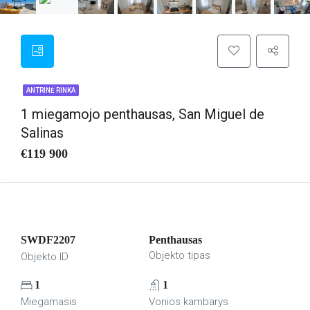
ANTRINĖ RINKA
1 miegamojo penthausas, San Miguel de
Salinas
€119 900
SWDF2207
Penthausas
Objekto tipas
Objekto ID
1
1
Miegamasis
Vonios kambarys