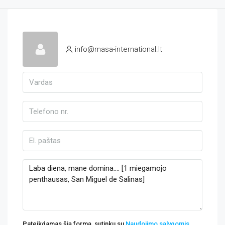
info@masa-international.lt
Pateikdamas šią formą, sutinku su
Naudojimo sąlygomis