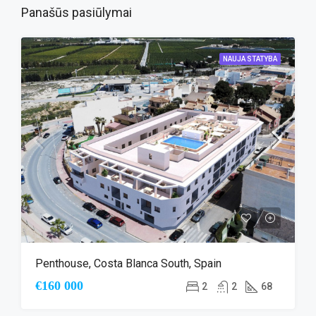
Panašūs pasiūlymai
NAUJA STATYBA
Penthouse, Costa Blanca South, Spain
€160 000
2
2
68