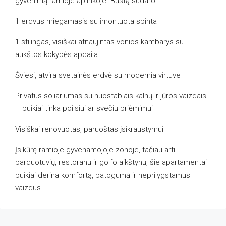
gyvenimą ramioje aplinkoje. Būstą sudaroi:
1 erdvus miegamasis su įmontuota spinta
1 stilingas, visiškai atnaujintas vonios kambarys su
aukštos kokybės apdaila
Šviesi, atvira svetainės erdvė su modernia virtuve
Privatus soliariumas su nuostabiais kalnų ir jūros vaizdais
– puikiai tinka poilsiui ar svečių priėmimui
Visiškai renovuotas, paruoštas įsikraustymui
Įsikūrę ramioje gyvenamojoje zonoje, tačiau arti
parduotuvių, restoranų ir golfo aikštynų, šie apartamentai
puikiai derina komfortą, patogumą ir neprilygstamus
vaizdus.