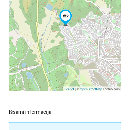
Leaflet
| ©
OpenStreetMap
contributors
Išsami informacija