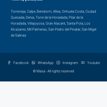
Torrevieja
,
Calpe
,
Benidorm
,
Altea
,
Orihuela Costa
,
Ciudad
Quesada
,
Denia
,
Torre de la Horadada
,
Pilar de la
Horadada
,
Villajoyosa
,
Gran Alacant
,
Santa Pola
,
Los
Alcazares
,
Mil Palmeras
,
San Pedro del Pinatar
,
San Migel
de Salinas
Facebook
WhatsApp
Instagram
Youtube
© Masa - All rights reserved