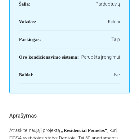
Parduotuvių
Šalia:
Kalnai
Vaizdas:
Taip
Parkingas:
Paruošta įrengimui
Oro kondicionavimo sistema:
Ne
Baldai:
Aprašymas
Atraskite naująjį projektą
, kurį
„Residencial Pomelos“
FICSA vystytojas statys Denijoje. Tai 60 apartamentų