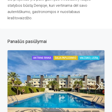
statybos būstą Denijoje, kuri vertinama dėl savo
autentiškumo, gastronomijos ir nuostabaus
kraštovaizdžio.
Panašūs pasiūlymai
ANTRINĖ RINKA
ŠALIA PAPLŪDIMIO
VAIZDAS Į JŪRĄ