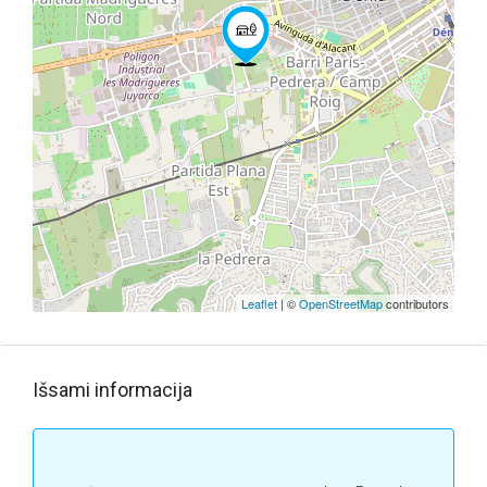
Leaflet
| ©
OpenStreetMap
contributors
Išsami informacija