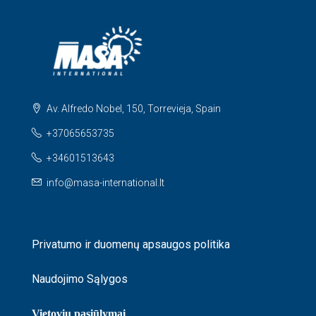
Av. Alfredo Nobel, 150, Torrevieja, Spain
+37065653735
+34601513643
info@masa-international.lt
Privatumo ir duomenų apsaugos politika
Naudojimo Sąlygos
Vietovių pasiūlymai