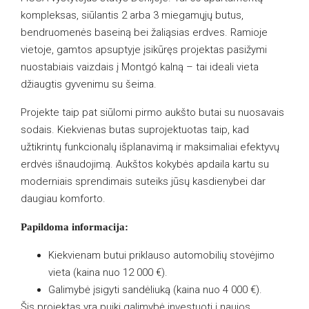
kompleksas, siūlantis 2 arba 3 miegamųjų butus,
bendruomenės baseiną bei žaliąsias erdves. Ramioje
vietoje, gamtos apsuptyje įsikūręs projektas pasižymi
nuostabiais vaizdais į Montgó kalną – tai ideali vieta
džiaugtis gyvenimu su šeima.
Projekte taip pat siūlomi pirmo aukšto butai su nuosavais
sodais. Kiekvienas butas suprojektuotas taip, kad
užtikrintų funkcionalų išplanavimą ir maksimaliai efektyvų
erdvės išnaudojimą. Aukštos kokybės apdaila kartu su
moderniais sprendimais suteiks jūsų kasdienybei dar
daugiau komforto.
Papildoma informacija:
Kiekvienam butui priklauso automobilių stovėjimo
vieta (kaina nuo 12 000 €).
Galimybė įsigyti sandėliuką (kaina nuo 4 000 €).
Šis projektas yra puiki galimybė investuoti į naujos