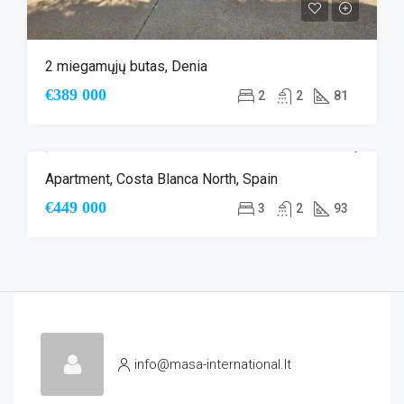
2 miegamųjų butas, Denia
€389 000
2
2
81
Apartment, Costa Blanca North, Spain
NAUJA STATYBA
€449 000
3
2
93
info@masa-international.lt