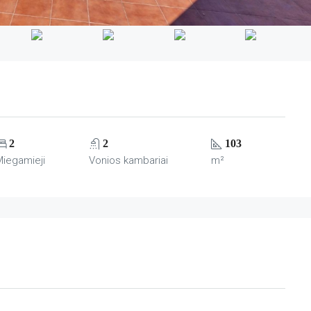
2
2
103
Miegamieji
Vonios kambariai
m²