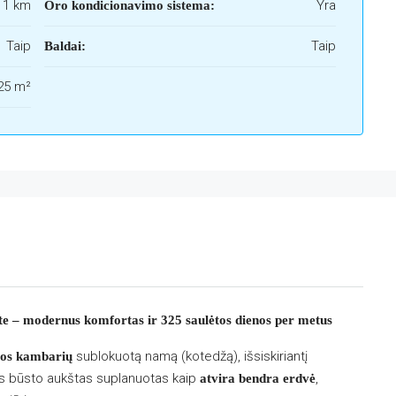
i 1 km
Yra
Oro kondicionavimo sistema:
Taip
Taip
Baldai:
25 m²
te – modernus komfortas ir 325 saulėtos dienos per metus
sublokuotą namą (kotedžą), išsiskiriantį
ios kambarių
sis būsto aukštas suplanuotas kaip
,
atvira bendra erdvė