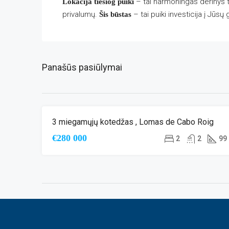
– tai harmoningas derinys t
Lokacija tiesiog puiki
privalumų.
– tai puiki investicija į Jūs
Šis būstas
Panašūs pasiūlymai
3 miegamųjų kotedžas , Lomas de Cabo Roig
ANTRINĖ RINKA
VAIZDAS Į JŪR
€280 000
2
2
99