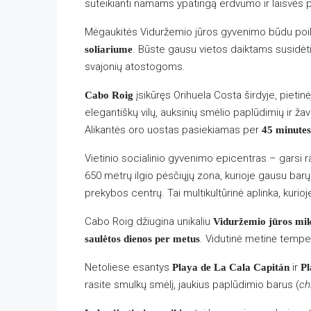
suteikianti namams ypatingą erdvumo ir laisvės p
Mėgaukitės Viduržemio jūros gyvenimo būdu poi
. Būste gausu vietos daiktams susidėti, 
soliariume
svajonių atostogoms.
įsikūręs Orihuela Costa širdyje, pietin
Cabo Roig
elegantiškų vilų, auksinių smėlio paplūdimių ir ž
Alikantės oro uostas pasiekiamas per
45 minutes
Vietinio socialinio gyvenimo epicentras – garsi
650 metrų ilgio pėsčiųjų zona, kurioje gausu barų
prekybos centrų. Tai multikultūrinė aplinka, kurioj
Cabo Roig džiugina unikaliu
Viduržemio jūros mi
. Vidutinė metinė temper
saulėtos dienos per metus
Netoliese esantys
ir
Playa de La Cala Capitán
Pl
rasite smulkų smėlį, jaukius paplūdimio barus (
ch