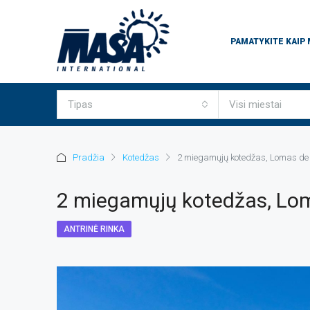
PAMATYKITE KAIP
Tipas
Visi miestai
Pradžia
Kotedžas
2 miegamųjų kotedžas, Lomas de
2 miegamųjų kotedžas, Lo
ANTRINĖ RINKA