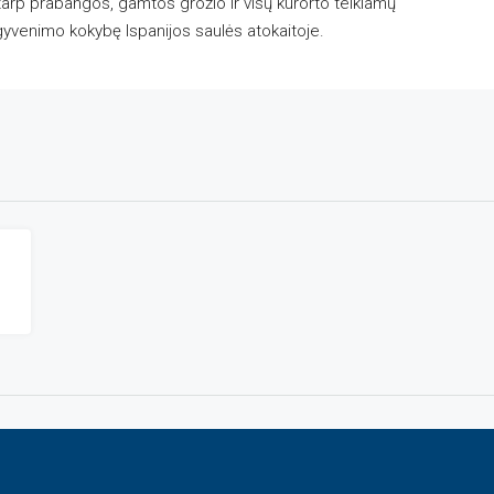
arp prabangos, gamtos grožio ir visų kurorto teikiamų
ų gyvenimo kokybę Ispanijos saulės atokaitoje.
Ą