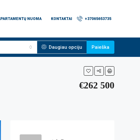
APARTAMENTŲ NUOMA
KONTAKTAI
+37065653735
Daugiau opciju
Paieška
€262 500