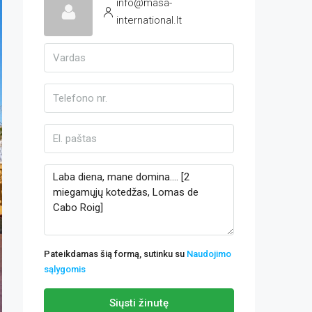
info@masa-
international.lt
Pateikdamas šią formą, sutinku su
Naudojimo
sąlygomis
Siųsti žinutę