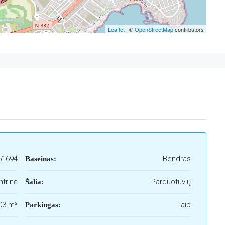
Leaflet
| ©
OpenStreetMap
contributors
51694
Bendras
Baseinas:
ntrinė
Parduotuvių
Šalia:
03 m²
Taip
Parkingas: