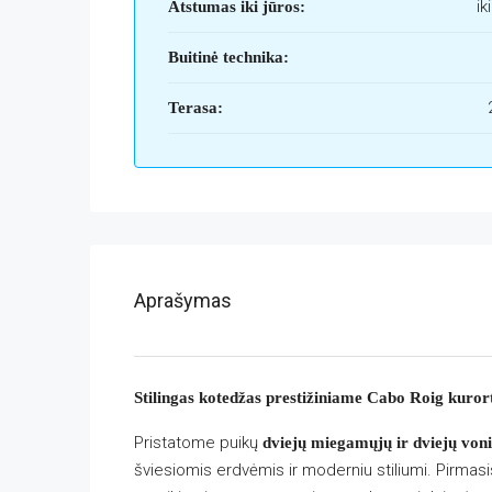
ik
Atstumas iki jūros:
Buitinė technika:
Terasa:
Aprašymas
Stilingas kotedžas prestižiniame Cabo Roig kuror
Pristatome puikų
dviejų miegamųjų ir dviejų von
šviesiomis erdvėmis ir moderniu stiliumi. Pirma