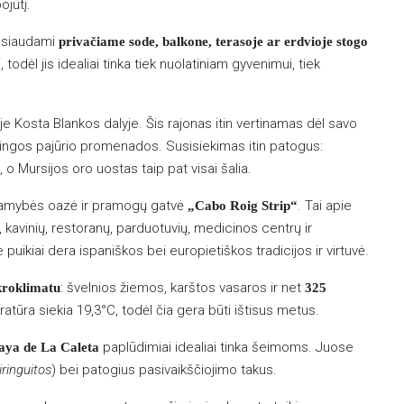
ojūtį.
lsiaudami
privačiame sode, balkone, terasoje ar erdvioje stogo
todėl jis idealiai tinka tiek nuolatiniam gyvenimui, tiek
ėje Kosta Blankos dalyje. Šis rajonas itin vertinamas dėl savo
avingos pajūrio promenados. Susisiekimas itin patogus:
, o Mursijos oro uostas taip pat visai šalia.
 ramybės oazė ir pramogų gatvė
. Tai apie
„Cabo Roig Strip“
, kavinių, restoranų, parduotuvių, medicinos centrų ir
e puikiai dera ispaniškos bei europietiškos tradicijos ir virtuvė.
: švelnios žiemos, karštos vasaros ir net
kroklimatu
325
atūra siekia 19,3°C, todėl čia gera būti ištisus metus.
paplūdimiai idealiai tinka šeimoms. Juose
aya de La Caleta
iringuitos
) bei patogius pasivaikščiojimo takus.