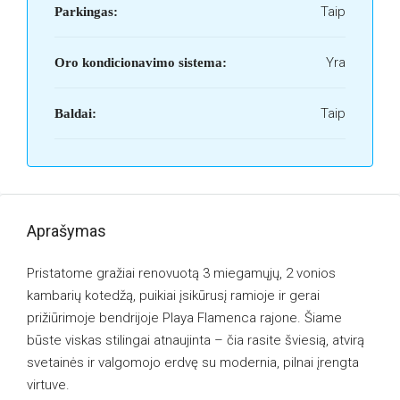
Taip
Parkingas:
Yra
Oro kondicionavimo sistema:
Taip
Baldai:
Aprašymas
Pristatome gražiai renovuotą 3 miegamųjų, 2 vonios
kambarių kotedžą, puikiai įsikūrusį ramioje ir gerai
prižiūrimoje bendrijoje Playa Flamenca rajone. Šiame
būste viskas stilingai atnaujinta – čia rasite šviesią, atvirą
svetainės ir valgomojo erdvę su modernia, pilnai įrengta
virtuve.