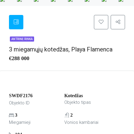
ANTRINĖ RINKA
3 miegamųjų kotedžas, Playa Flamenca
€288 000
SWDF2176
Kotedžas
Objekto tipas
Objekto ID
3
2
Miegamieji
Vonios kambariai