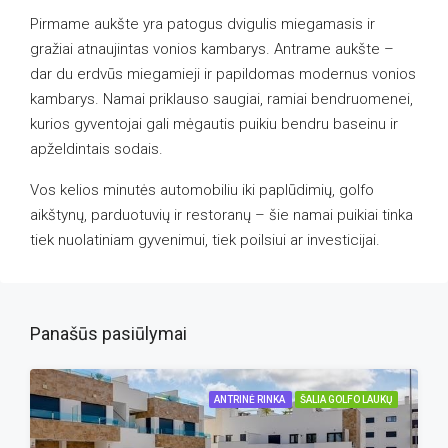
Pirmame aukšte yra patogus dvigulis miegamasis ir
gražiai atnaujintas vonios kambarys. Antrame aukšte –
dar du erdvūs miegamieji ir papildomas modernus vonios
kambarys. Namai priklauso saugiai, ramiai bendruomenei,
kurios gyventojai gali mėgautis puikiu bendru baseinu ir
apželdintais sodais.
Vos kelios minutės automobiliu iki paplūdimių, golfo
aikštynų, parduotuvių ir restoranų – šie namai puikiai tinka
tiek nuolatiniam gyvenimui, tiek poilsiui ar investicijai.
Panašūs pasiūlymai
ANTRINĖ RINKA
ŠALIA GOLFO LAUKŲ