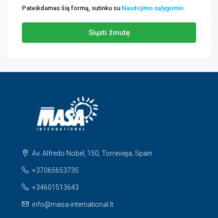
Pateikdamas šią formą, sutinku su
Naudojimo sąlygomis
Siųsti žinutę
Av. Alfredo Nobel, 150, Torrevieja, Spain
+37065653735
+34601513643
info@masa-international.lt