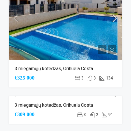
3 miegamųjų kotedžas, Orihuela Costa
€325 000
3
3
134
3 miegamųjų kotedžas, Orihuela Costa
ANTRINĖ RINKA
€309 000
3
2
91