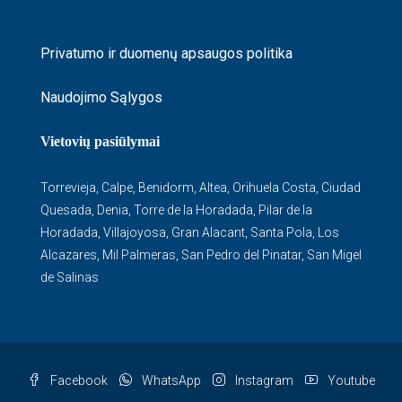
Privatumo ir duomenų apsaugos politika
Naudojimo Sąlygos
Vietovių pasiūlymai
Torrevieja
,
Calpe
,
Benidorm
,
Altea
,
Orihuela Costa
,
Ciudad
Quesada
,
Denia
,
Torre de la Horadada
,
Pilar de la
Horadada
,
Villajoyosa
,
Gran Alacant
,
Santa Pola
,
Los
Alcazares
,
Mil Palmeras
,
San Pedro del Pinatar
,
San Migel
de Salinas
Facebook
WhatsApp
Instagram
Youtube