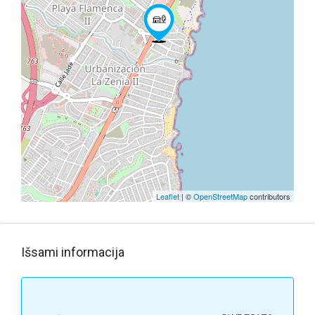
Leaflet
| ©
OpenStreetMap
contributors
Išsami informacija