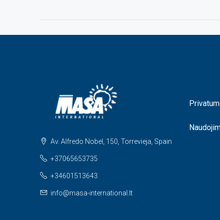
Privatum
Naudoji
Av. Alfredo Nobel, 150, Torrevieja, Spain
+37065653735
+34601513643
info@masa-international.lt