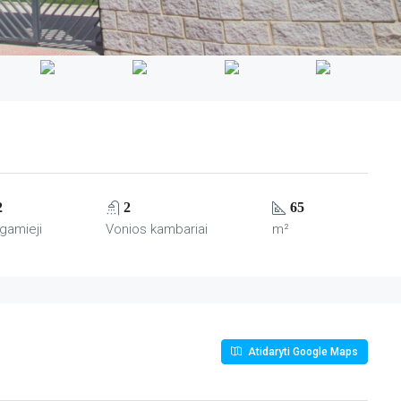
2
2
65
gamieji
Vonios kambariai
m²
Atidaryti Google Maps