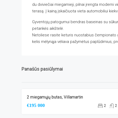
du dviviečiai miegamieji, pilnai įrengta moderni vi
terasą. Į kainą įskaičiuota vieta automobiliui kiek
Gyventojų patogumui bendras baseinas su sūkurine
petankės aikštelė.
Netoliese rasite keturis nuostabius čempionato g
kelis mėlynąja vėliava pažymėtus paplūdimius, pr
Panašūs pasiūlymai
2 miegamųjų butas, Villamartin
ANTRINĖ RINKA
ŠALIA GOLFO LAUK
€195 000
2
2