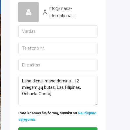
info@masa-
international.lt
Pateikdamas šią formą, sutinku su
Naudojimo
sąlygomis