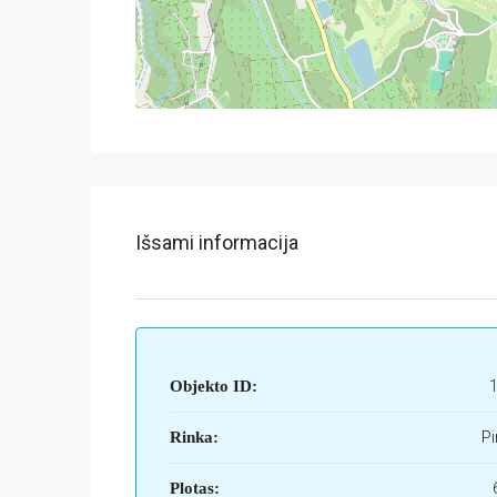
Išsami informacija
Objekto ID:
Pi
Rinka:
Plotas: