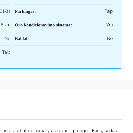
01-31
Taip
Parkingas:
i 5 km
Yra
Oro kondicionavimo sistema:
Ne
Ne
Baldai:
Taip
kurioje visi butai ir namai yra erdvūs ir patogūs. Būstą sudaro