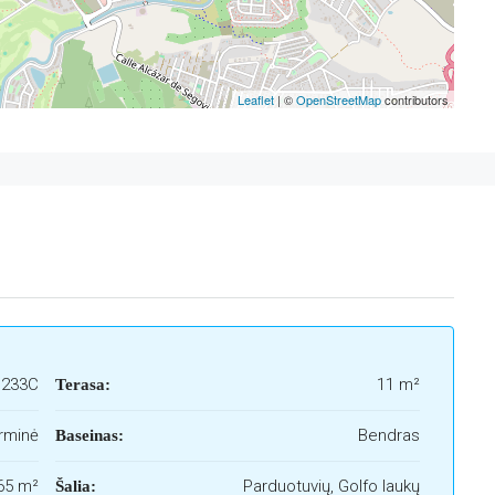
Leaflet
| ©
OpenStreetMap
contributors
1233C
11 m²
Terasa:
rminė
Bendras
Baseinas:
65 m²
Parduotuvių, Golfo laukų
Šalia: