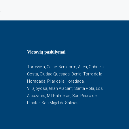
Vietovių pasiūlymai
Torrevieja
,
Calpe
,
Benidorm
,
Altea
,
Orihuela
Costa
,
Ciudad Quesada
,
Denia
,
Torre de la
Horadada
,
Pilar de la Horadada
,
Villajoyosa
,
Gran Alacant
,
Santa Pola
,
Los
Alcazares
,
Mil Palmeras
,
San Pedro del
Pinatar
,
San Migel de Salinas