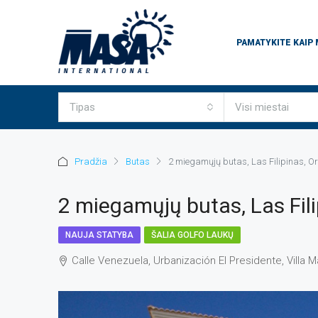
PAMATYKITE KAIP
Tipas
Visi miestai
Pradžia
Butas
2 miegamųjų butas, Las Filipinas, O
2 miegamųjų butas, Las Fili
NAUJA STATYBA
ŠALIA GOLFO LAUKŲ
Calle Venezuela, Urbanización El Presidente, Villa M