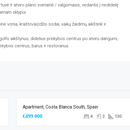
rtuvė ir atviro plano svetainė / valgomasis, vedantis į nedidelę
vienam sklypui.
 vonia, kraštovaizdžio sodai, vaikų žaidimų aikštelė ir
olfo aikštynus, didelius prekybos centrus po atviru dangumi,
ekybos centrus, barus ir restoranus.
Apartment, Costa Blanca South, Spain
Ų
NAUJA STATYBA
€499 000
4
3
130