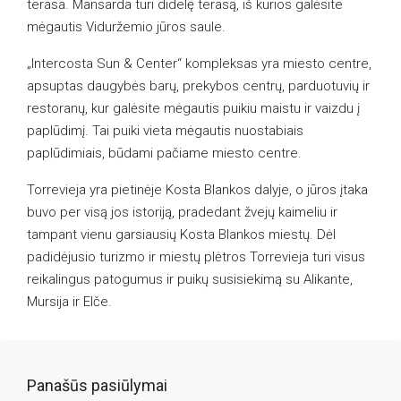
terasa. Mansarda turi didelę terasą, iš kurios galėsite
mėgautis Viduržemio jūros saule.
„Intercosta Sun & Center“ kompleksas yra miesto centre,
apsuptas daugybės barų, prekybos centrų, parduotuvių ir
restoranų, kur galėsite mėgautis puikiu maistu ir vaizdu į
paplūdimį. Tai puiki vieta mėgautis nuostabiais
paplūdimiais, būdami pačiame miesto centre.
Torrevieja yra pietinėje Kosta Blankos dalyje, o jūros įtaka
buvo per visą jos istoriją, pradedant žvejų kaimeliu ir
tampant vienu garsiausių Kosta Blankos miestų. Dėl
padidėjusio turizmo ir miestų plėtros Torrevieja turi visus
reikalingus patogumus ir puikų susisiekimą su Alikante,
Mursija ir Elče.
Panašūs pasiūlymai