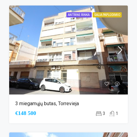
ANTRINĖ RINKA
ŠALIA PAPLŪDIMIO
3 miegamųjų butas, Torrevieja
€148 500
3
1