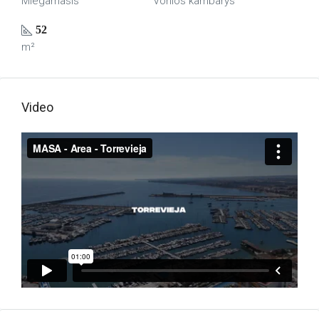
Miegamasis
Vonios kambarys
52
m²
Video