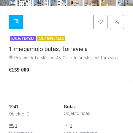
NAUJA STATYBA
ŠALIA PAPLŪDIMIO
1 miegamojo butas, Torrevieja
Palacio De La Música, 45, Calle Unión Musical Torrevejense, Torrevieja, el Baix Segura / La Vega Baja, Alacant / Alicante, Comunitat Valenciana, 03182, España
€159 000
1941
Butas
Objekto tipas
Objekto ID
1
1