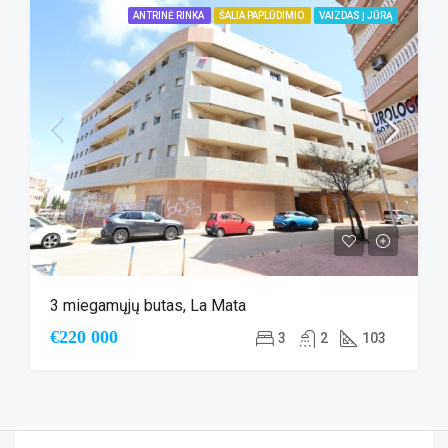
ANTRINĖ RINKA
ŠALIA PAPLŪDIMIO
VAIZDAS Į JŪRĄ
3 miegamųjų butas, La Mata
€220 000
3
2
103