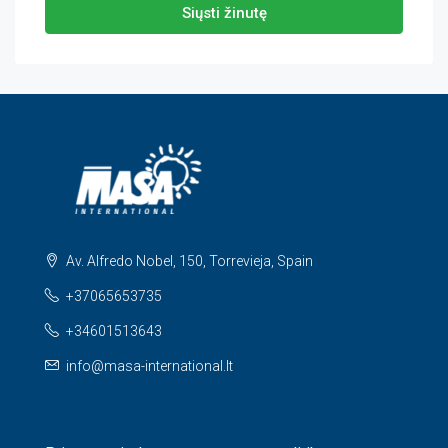
Siųsti žinutę
Av. Alfredo Nobel, 150, Torrevieja, Spain
+37065653735
+34601513643
info@masa-international.lt