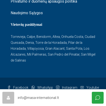
Privatumo ir duomenų apsaugos politika
Naudojimo Sąlygos
Vietovių pasiūlymai
Torrevieja
,
Calpe
,
Benidorm
,
Altea
,
Orihuela Costa
,
Ciudad
Quesada
,
Denia
,
Torre de la Horadada
,
Pilar de la
Horadada
,
Villajoyosa
,
Gran Alacant
,
Santa Pola
,
Los
Alcazares
,
Mil Palmeras
,
San Pedro del Pinatar
,
San Migel
de Salinas
Facebook
WhatsApp
Instagram
Youtube
© Masa - All rights reserved
info@masa-international.lt