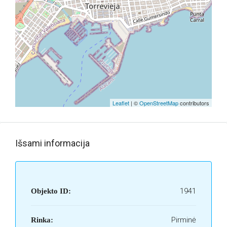
Leaflet
| ©
OpenStreetMap
contributors
Išsami informacija
1941
Objekto ID:
Pirminė
Rinka: