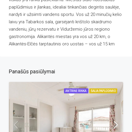
paplūdimius ir įlankas, idealiai tinkančias degintis saulėje,
nardyti ir užsiimti vandens sportu. Vos už 20 minučių kelio
laivu yra Tabarkos sala, garsėjanti krištolo skaidrumo
vandeniu, jūrų rezervatu ir Viduržemio jūros regiono
gastronomija. Alikantės miestas yra vos už 20 km, o
Alikantės-Elčės tarptautinis oro uostas – vos už 15 km
Panašūs pasiūlymai
ANTRINĖ RINKA
ŠALIA PAPLŪDIMIO