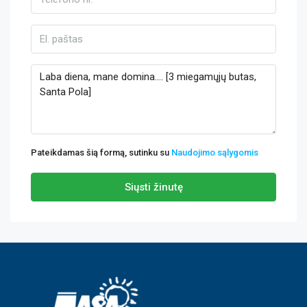
Pateikdamas šią formą, sutinku su
Naudojimo sąlygomis
Siųsti žinutę