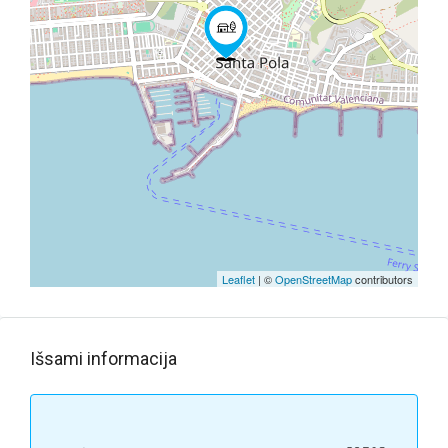
Leaflet
| ©
OpenStreetMap
contributors
Išsami informacija