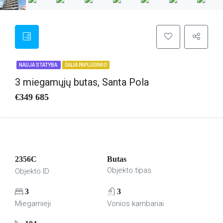
NAUJA STATYBA
ŠALIA PAPLŪDIMIO
3 miegamųjų butas, Santa Pola
€349 685
2356C
Butas
Objekto tipas
Objekto ID
3
3
Miegamieji
Vonios kambariai