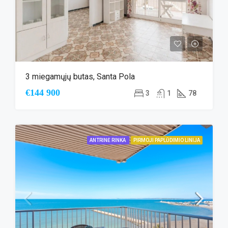
3 miegamųjų butas, Santa Pola
€144 900
3
1
78
ANTRINĖ RINKA
PIRMOJI PAPLŪDIMIO LINIJA