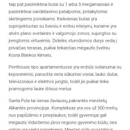
taip pat pasirinktinai butai su 1 arba 3 miegamaisiais ir
pasirinktinai sandėliavimo patalpomis, pritaikytomis
skirtingiems poreikiams. Kiekvienas butas yra
suprojektuotas su šviesiu ir erdviu interjeru, kuriame yra
atviro plano svetainės ir valgomojo zonos, sujungtos su
įrengtomis virtuvėmis. Didelės stumdomos durys veda į
privačias terasas, puikiai tinkančias mėgautis švelniu
Kosta Blankos klimatu.
Penthouse tipo apartamentuose yra erdvūs soliariumai su
kepsninėmis, paruošta vieta sūkurinei voniai, lauko dušai,
televizoriaus ir elektros jungtis, todėl jie puikiai tinka
pramogoms lauke ištisus metus.
Santa Pola tai vienas žaviausių pakrantės miestelių
Alikantės provincijoje. Kompleksas yra vos už 500 metrų
nuo paplūdimio ir prieplaukos, todėl gyventojai gali
mėgautis Viduržemio jūros regiono gyvenimo būdu, nes
viskas yra ranka pasiekiama. Miestas siūlo nuostabius