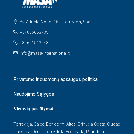
Av. Alfredo Nobel, 150, Torrevieja, Spain
+37065653735
+34601513643
info@masa-international.lt
Privatumo ir duomenų apsaugos politika
Naudojimo Sąlygos
Vietovių pasiūlymai
Torrevieja
,
Calpe
,
Benidorm
,
Altea
,
Orihuela Costa
,
Ciudad
Quesada
,
Denia
,
Torre de la Horadada
,
Pilar de la