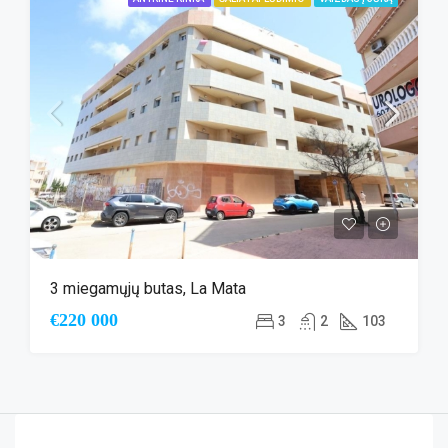
3 miegamųjų butas, La Mata
€220 000
3
2
103