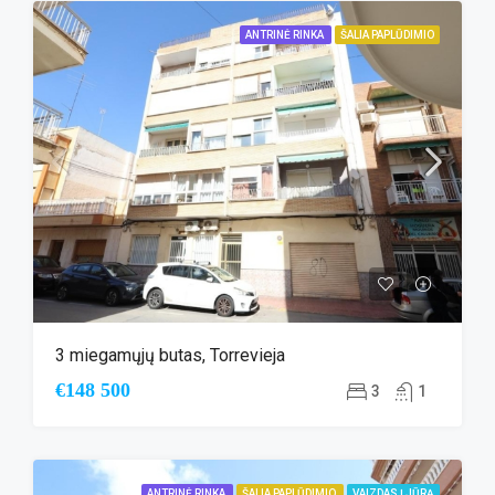
ANTRINĖ RINKA
ŠALIA PAPLŪDIMIO
3 miegamųjų butas, Torrevieja
€148 500
3
1
ANTRINĖ RINKA
ŠALIA PAPLŪDIMIO
VAIZDAS Į JŪRĄ