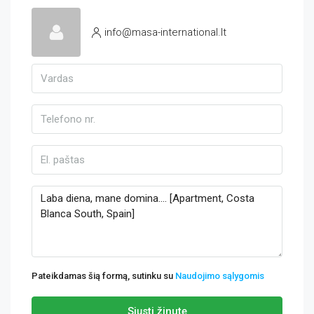
info@masa-international.lt
Pateikdamas šią formą, sutinku su
Naudojimo sąlygomis
Siųsti žinutę