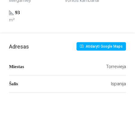
Miegamieji
Vonios kambariai
93
m²
Adresas
Atidaryti Google Maps
Torrevieja
Miestas
Ispanija
Šalis