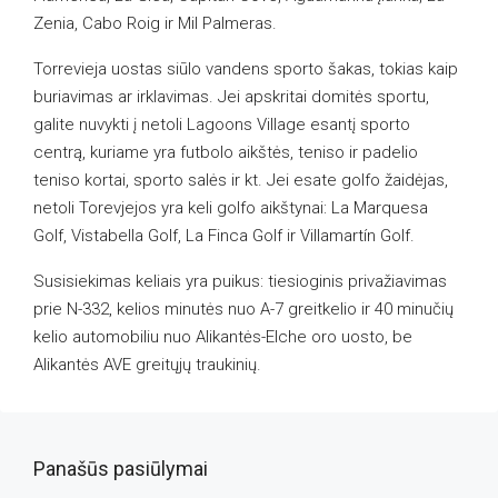
Zenia, Cabo Roig ir Mil Palmeras.
Torrevieja uostas siūlo vandens sporto šakas, tokias kaip
buriavimas ar irklavimas. Jei apskritai domitės sportu,
galite nuvykti į netoli Lagoons Village esantį sporto
centrą, kuriame yra futbolo aikštės, teniso ir padelio
teniso kortai, sporto salės ir kt. Jei esate golfo žaidėjas,
netoli Torevjejos yra keli golfo aikštynai: La Marquesa
Golf, Vistabella Golf, La Finca Golf ir Villamartín Golf.
Susisiekimas keliais yra puikus: tiesioginis privažiavimas
prie N-332, kelios minutės nuo A-7 greitkelio ir 40 minučių
kelio automobiliu nuo Alikantės-Elche oro uosto, be
Alikantės AVE greitųjų traukinių.
Panašūs pasiūlymai