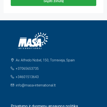
Siųsti žinutę
Av. Alfredo Nobel, 150, Torrevieja, Spain
+37065653735
+34601513643
info@masa-international.lt
Privatumo ir duomenų apsaugos politika