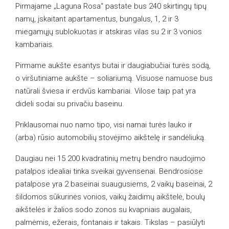
Pirmajame „Laguna Rosa“ pastate bus 240 skirtingų tipų
namų, įskaitant apartamentus, bungalus, 1, 2 ir 3
miegamųjų sublokuotas ir atskiras vilas su 2 ir 3 vonios
kambariais.
Pirmame aukšte esantys butai ir daugiabučiai turės sodą,
o viršutiniame aukšte – soliariumą. Visuose namuose bus
natūrali šviesa ir erdvūs kambariai. Vilose taip pat yra
dideli sodai su privačiu baseinu.
Priklausomai nuo namo tipo, visi namai turės lauko ir
(arba) rūsio automobilių stovėjimo aikštelę ir sandėliuką.
Daugiau nei 15 200 kvadratinių metrų bendro naudojimo
patalpos idealiai tinka sveikai gyvensenai. Bendrosiose
patalpose yra 2 baseinai suaugusiems, 2 vaikų baseinai, 2
šildomos sūkurinės vonios, vaikų žaidimų aikštelė, boulų
aikštelės ir žalios sodo zonos su kvapniais augalais,
palmėmis, ežerais, fontanais ir takais. Tikslas – pasiūlyti