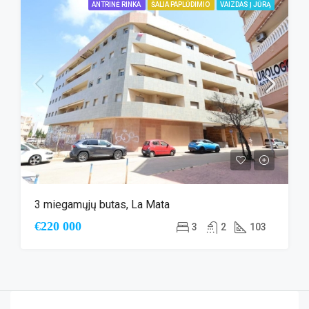
ANTRINĖ RINKA
ŠALIA PAPLŪDIMIO
VAIZDAS Į JŪRĄ
3 miegamųjų butas, La Mata
€220 000
3
2
103