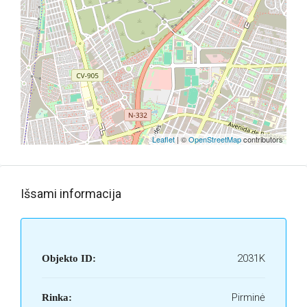
Leaflet
| ©
OpenStreetMap
contributors
Išsami informacija
2031K
Objekto ID:
Pirminė
Rinka: