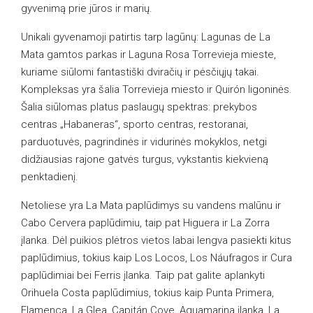
gyvenimą prie jūros ir marių.
Unikali gyvenamoji patirtis tarp lagūnų: Lagunas de La
Mata gamtos parkas ir Laguna Rosa Torrevieja mieste,
kuriame siūlomi fantastiški dviračių ir pėsčiųjų takai.
Kompleksas yra šalia Torrevieja miesto ir Quirón ligoninės.
Šalia siūlomas platus paslaugų spektras: prekybos
centras „Habaneras“, sporto centras, restoranai,
parduotuvės, pagrindinės ir vidurinės mokyklos, netgi
didžiausias rajone gatvės turgus, vykstantis kiekvieną
penktadienį.
Netoliese yra La Mata paplūdimys su vandens malūnu ir
Cabo Cervera paplūdimiu, taip pat Higuera ir La Zorra
įlanka. Dėl puikios plėtros vietos labai lengva pasiekti kitus
paplūdimius, tokius kaip Los Locos, Los Náufragos ir Cura
paplūdimiai bei Ferris įlanka. Taip pat galite aplankyti
Orihuela Costa paplūdimius, tokius kaip Punta Primera,
Flamenca, La Glea, Capitán Cove, Aguamarina įlanka, La