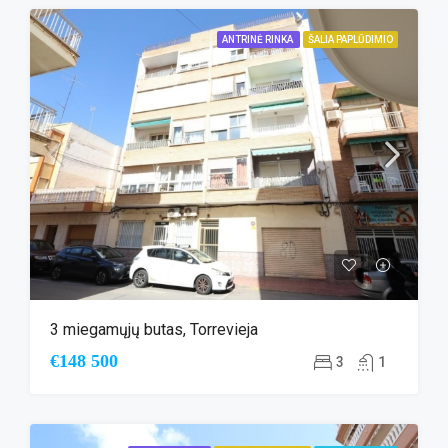
ANTRINĖ RINKA
ŠALIA PAPLŪDIMIO
3 miegamųjų butas, Torrevieja
€148 500
3
1