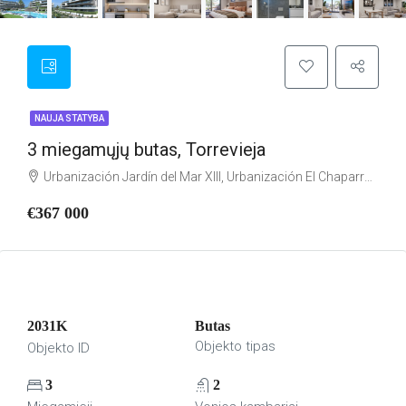
NAUJA STATYBA
3 miegamųjų butas, Torrevieja
Urbanización Jardín del Mar XIII, Urbanización El Chaparral, Torrevieja, el Baix Segura / La Vega Baja, Alacant / Alicante, Comunitat Valenciana, 03184, España
€367 000
2031K
Butas
Objekto tipas
Objekto ID
3
2