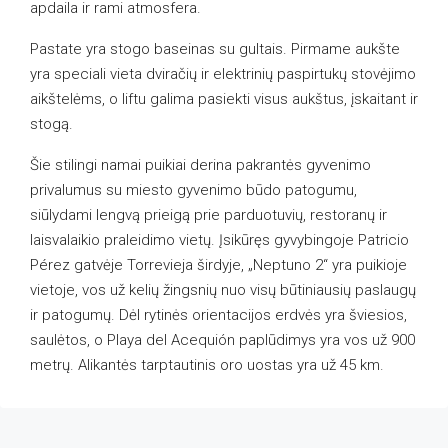
apdaila ir rami atmosfera.
Pastate yra stogo baseinas su gultais. Pirmame aukšte
yra speciali vieta dviračių ir elektrinių paspirtukų stovėjimo
aikštelėms, o liftu galima pasiekti visus aukštus, įskaitant ir
stogą.
Šie stilingi namai puikiai derina pakrantės gyvenimo
privalumus su miesto gyvenimo būdo patogumu,
siūlydami lengvą prieigą prie parduotuvių, restoranų ir
laisvalaikio praleidimo vietų. Įsikūręs gyvybingoje Patricio
Pérez gatvėje Torrevieja širdyje, „Neptuno 2“ yra puikioje
vietoje, vos už kelių žingsnių nuo visų būtiniausių paslaugų
ir patogumų. Dėl rytinės orientacijos erdvės yra šviesios,
saulėtos, o Playa del Acequión paplūdimys yra vos už 900
metrų. Alikantės tarptautinis oro uostas yra už 45 km.