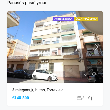
Panašūs pasiūlymai
ANTRINĖ RINKA
ŠALIA PAPLŪDIMIO
3 miegamųjų butas, Torrevieja
€148 500
3
1