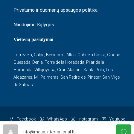
Privatumo ir duomenų apsaugos politika
Naudojimo Sąlygos
Vietovių pasiūlymai
Torrevieja
,
Calpe
,
Benidorm
,
Altea
,
Orihuela Costa
,
Ciudad
Quesada
,
Denia
,
Torre de la Horadada
,
Pilar de la
Horadada
,
Villajoyosa
,
Gran Alacant
,
Santa Pola
,
Los
Alcazares
,
Mil Palmeras
,
San Pedro del Pinatar
,
San Migel
de Salinas
Facebook
WhatsApp
Instagram
Youtube
© Masa - All rights reserved
info@masa-international.lt