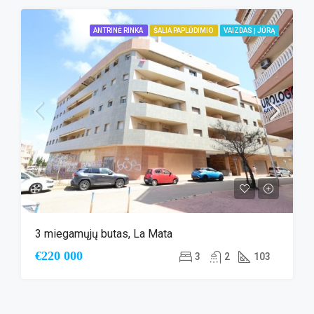
ANTRINĖ RINKA
ŠALIA PAPLŪDIMIO
VAIZDAS Į JŪRĄ
3 miegamųjų butas, La Mata
€220 000
3
2
103