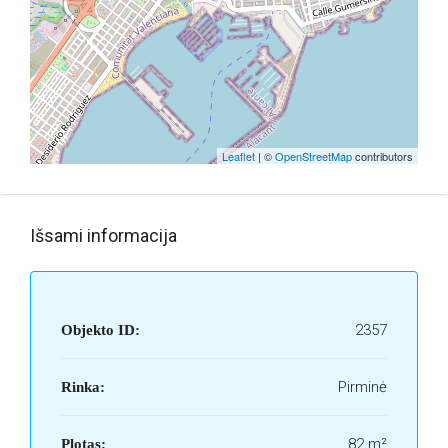
Leaflet
| ©
OpenStreetMap
contributors
Išsami informacija
2357
Objekto ID:
Pirminė
Rinka:
82 m²
Plotas: