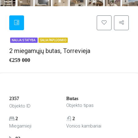
NAUJA STATYBA
ŠALIA PAPLŪDIMIO
2 miegamųjų butas, Torrevieja
€259 000
2357
Butas
Objekto tipas
Objekto ID
2
2
Miegamieji
Vonios kambariai