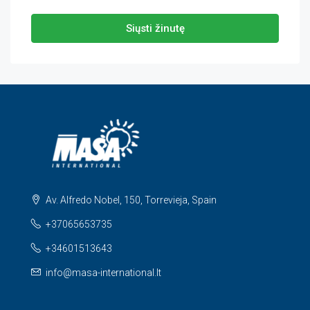
Siųsti žinutę
Av. Alfredo Nobel, 150, Torrevieja, Spain
+37065653735
+34601513643
info@masa-international.lt