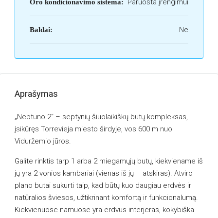
Paruošta įrengimui
Oro kondicionavimo sistema:
Ne
Baldai:
Aprašymas
„Neptuno 2“ – septynių šiuolaikiškų butų kompleksas,
įsikūręs Torrevieja miesto širdyje, vos 600 m nuo
Viduržemio jūros.
Galite rinktis tarp 1 arba 2 miegamųjų butų, kiekviename iš
jų yra 2 vonios kambariai (vienas iš jų – atskiras). Atviro
plano butai sukurti taip, kad būtų kuo daugiau erdvės ir
natūralios šviesos, užtikrinant komfortą ir funkcionalumą.
Kiekvienuose namuose yra erdvus interjeras, kokybiška