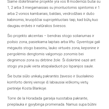
Šiame išskirtiniame projekte yra vos 8 modernūs butai su
1, 2 arba 3 miegamaisiais su įmontuotomis spintomis ir 1
arba 2 vonios kambariais, baldais, veidrodžiais ir dušo
kabinomis, kruopščiai suprojektuotais taip, kad būtų kuo
daugiau erdvės ir natūralios šviesos.
Šio projekto akcentas – bendras stogo soliariumas ir
poilsio zona, pasiekiama laiptais arba liftu. Gyventojai gali
mėgautis stogo baseinu, lauko virtuvės zona, kepsnine ir
pergolėmis dengtomis valgomojo zonomis bei
deginimosi zona su dirbtine žole. Ši išskirtinė oazė ant
stogo yra puiki vieta atsipalaiduoti po Ispanijos saule.
Šie butai siūlo unikalų pakrantės žavesio ir šiuolaikinio
komforto derinį vienoje iš labiausiai ieškomų vietų
pietinėje Kosta Blankoje.
Torre de la Horadada garsėja nuostabia pakrante,
prieplauka ir gyvybinga promenada. Namus supa būtini