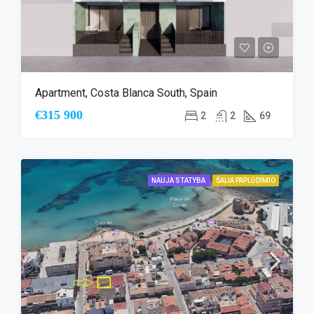
Apartment, Costa Blanca South, Spain
€315 900
2
2
69
NAUJA STATYBA
ŠALIA PAPLŪDIMIO