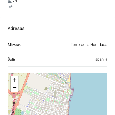
74
m²
Adresas
Torre de la Horadada
Miestas
Ispanija
Šalis
+
−