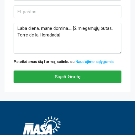
Pateikdamas šią formą, sutinku su
Naudojimo sąlygomis
Siųsti žinutę