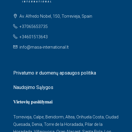
Av. Alfredo Nobel, 150, Torrevieja, Spain
+37065653735
+34601513643
info@masa-international.lt
Privatumo ir duomenų apsaugos politika
Naudojimo Sąlygos
Vietovių pasiūlymai
Torrevieja
,
Calpe
,
Benidorm
,
Altea
,
Orihuela Costa
,
Ciudad
Quesada
,
Denia
,
Torre de la Horadada
,
Pilar de la
Horadada
,
Villajoyosa
,
Gran Alacant
,
Santa Pola
,
Los