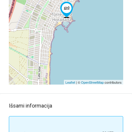
Leaflet
| ©
OpenStreetMap
contributors
Išsami informacija