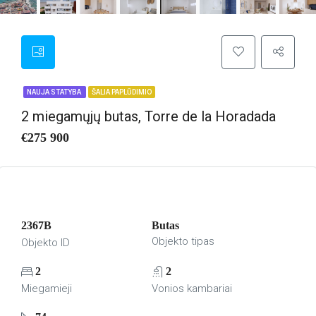
NAUJA STATYBA
ŠALIA PAPLŪDIMIO
2 miegamųjų butas, Torre de la Horadada
€275 900
2367B
Butas
Objekto tipas
Objekto ID
2
2
Miegamieji
Vonios kambariai