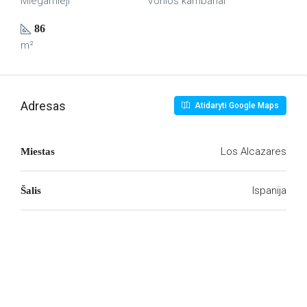
Miegamieji
Vonios kambariai
86
m²
Adresas
Atidaryti Google Maps
Los Alcazares
Miestas
Ispanija
Šalis