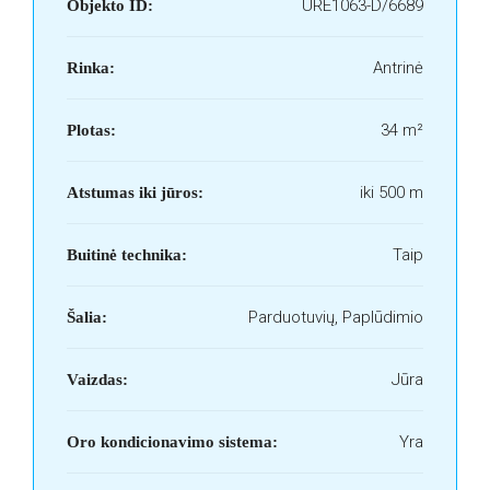
URE1063-D/6689
Objekto ID:
Antrinė
Rinka:
34 m²
Plotas:
iki 500 m
Atstumas iki jūros:
Taip
Buitinė technika:
Parduotuvių, Paplūdimio
Šalia:
Jūra
Vaizdas:
Yra
Oro kondicionavimo sistema: