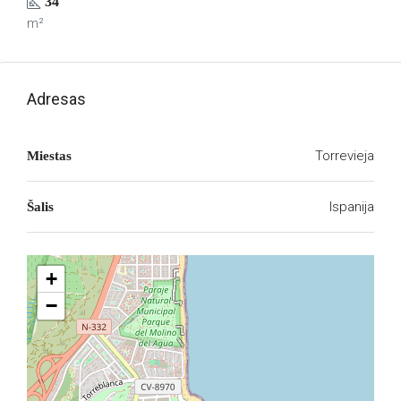
34
m²
Adresas
Torrevieja
Miestas
Ispanija
Šalis
+
−