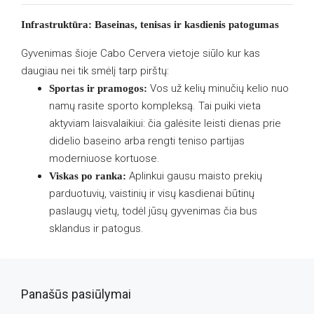
Infrastruktūra: Baseinas, tenisas ir kasdienis patogumas
Gyvenimas šioje Cabo Cervera vietoje siūlo kur kas
daugiau nei tik smėlį tarp pirštų:
Vos už kelių minučių kelio nuo
Sportas ir pramogos:
namų rasite sporto kompleksą. Tai puiki vieta
aktyviam laisvalaikiui: čia galėsite leisti dienas prie
didelio baseino arba rengti teniso partijas
moderniuose kortuose.
Aplinkui gausu maisto prekių
Viskas po ranka:
parduotuvių, vaistinių ir visų kasdienai būtinų
paslaugų vietų, todėl jūsų gyvenimas čia bus
sklandus ir patogus.
Panašūs pasiūlymai