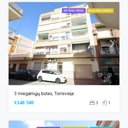
ANTRINĖ RINKA
ŠALIA PAPLŪDIMIO
3 miegamųjų butas, Torrevieja
€148 500
3
1