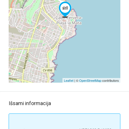
Leaflet
| ©
OpenStreetMap
contributors
Išsami informacija