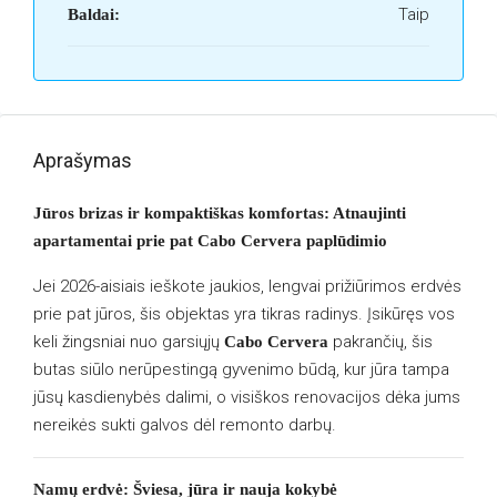
Taip
Baldai:
Aprašymas
Jūros brizas ir kompaktiškas komfortas: Atnaujinti
apartamentai prie pat Cabo Cervera paplūdimio
Jei 2026-aisiais ieškote jaukios, lengvai prižiūrimos erdvės
prie pat jūros, šis objektas yra tikras radinys. Įsikūręs vos
keli žingsniai nuo garsiųjų
pakrančių, šis
Cabo Cervera
butas siūlo nerūpestingą gyvenimo būdą, kur jūra tampa
jūsų kasdienybės dalimi, o visiškos renovacijos dėka jums
nereikės sukti galvos dėl remonto darbų.
Namų erdvė: Šviesa, jūra ir nauja kokybė