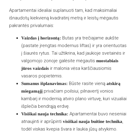
Apartamentai idealiai suplanuoti tam, kad maksimaliai
išnaudotų kiekvieną kvadratinį metrą ir leistų mėgautis
pakrantės privalumais:
Butas yra trečiajame aukšte
Vaizdas į horizontą:
(pastate įrengtas modernus liftas) ir yra orientuotas
į šiaurės rytus. Tai užtikrina, kad jaukioje svetainės ir
valgomojo zonoje galėsite mėgautis
nuostabiais
ir malonia vėsa karščiausiomis
jūros vaizdais
vasaros popietėmis.
Būste rasite vieną
Sumanus išplanavimas:
atskirą
privačiam poilsiui, pilnavertį vonios
miegamąjį
kambarį ir modernią atviro plano virtuvę, kuri vizualiai
išplečia bendrąją erdvę.
Apartamentai buvo neseniai
Visiškai nauja technika:
atnaujinti ir aprūpinti
,
visiškai nauja buitine technika
todėl viskas kvepia švara ir laukia jūsų atvykimo.