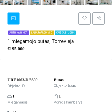
ANTRINĖ RINKA
ŠALIA PAPLŪDIMIO
VAIZDAS Į JŪRĄ
1 miegamojo butas, Torrevieja
€195 000
URE1063-D/6689
Butas
Objekto tipas
Objekto ID
1
1
Miegamasis
Vonios kambarys