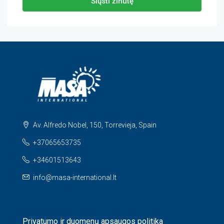
Siųsti žinutę
Av. Alfredo Nobel, 150, Torrevieja, Spain
+37065653735
+34601513643
info@masa-international.lt
Privatumo ir duomenų apsaugos politika