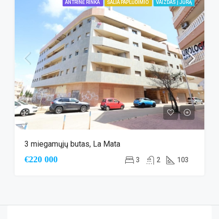
ANTRINĖ RINKA
ŠALIA PAPLŪDIMIO
VAIZDAS Į JŪRĄ
3 miegamųjų butas, La Mata
€220 000
3
2
103