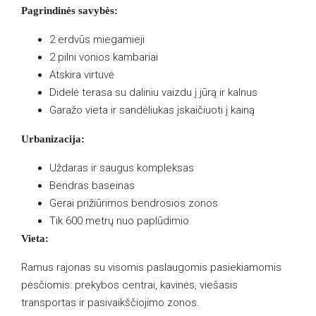
Pagrindinės savybės:
2 erdvūs miegamieji
2 pilni vonios kambariai
Atskira virtuvė
Didelė terasa su daliniu vaizdu į jūrą ir kalnus
Garažo vieta ir sandėliukas įskaičiuoti į kainą
Urbanizacija:
Uždaras ir saugus kompleksas
Bendras baseinas
Gerai prižiūrimos bendrosios zonos
Tik 600 metrų nuo paplūdimio
Vieta:
Ramus rajonas su visomis paslaugomis pasiekiamomis
pėsčiomis: prekybos centrai, kavinės, viešasis
transportas ir pasivaikščiojimo zonos.