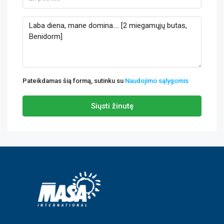
Pateikdamas šią formą, sutinku su
Naudojimo sąlygomis
Siųsti žinutę