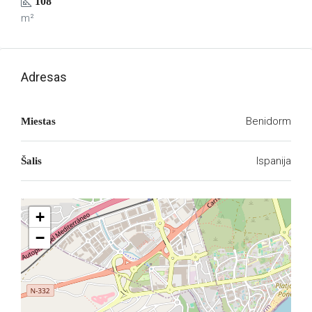
108
m²
Adresas
Benidorm
Miestas
Ispanija
Šalis
+
−