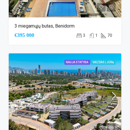
3 miegamųjų butas, Benidorm
€395 000
3
1
70
NAUJA STATYBA
VAIZDAS Į JŪRĄ