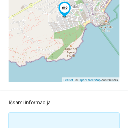
Leaflet
| ©
OpenStreetMap
contributors
Išsami informacija