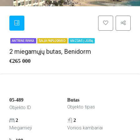
ANTRINĖ RINKA
ŠALIA PAPLŪDIMIO
VAIZDAS Į JŪRĄ
2 miegamųjų butas, Benidorm
€265 000
05-489
Butas
Objekto tipas
Objekto ID
2
2
Miegamieji
Vonios kambariai