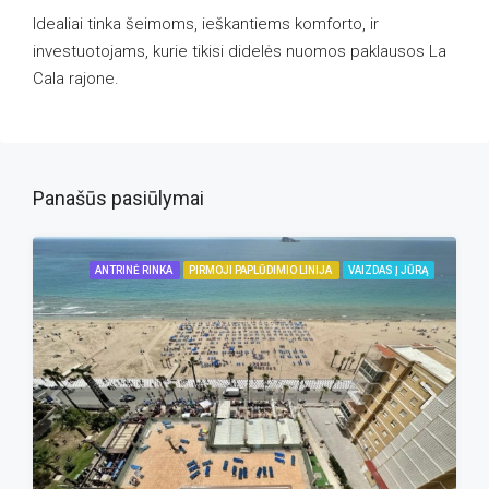
Idealiai tinka šeimoms, ieškantiems komforto, ir
investuotojams, kurie tikisi didelės nuomos paklausos La
Cala rajone.
Panašūs pasiūlymai
ANTRINĖ RINKA
PIRMOJI PAPLŪDIMIO LINIJA
VAIZDAS Į JŪRĄ