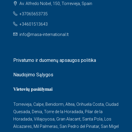
Av. Alfredo Nobel, 150, Torrevieja, Spain
+37065653735
+34601513643
info@masa-international.lt
Privatumo ir duomenų apsaugos politika
Naudojimo Sąlygos
Vietovių pasiūlymai
Torrevieja
,
Calpe
,
Benidorm
,
Altea
,
Orihuela Costa
,
Ciudad
Quesada
,
Denia
,
Torre de la Horadada
,
Pilar de la
Horadada
,
Villajoyosa
,
Gran Alacant
,
Santa Pola
,
Los
Alcazares
,
Mil Palmeras
,
San Pedro del Pinatar
,
San Migel