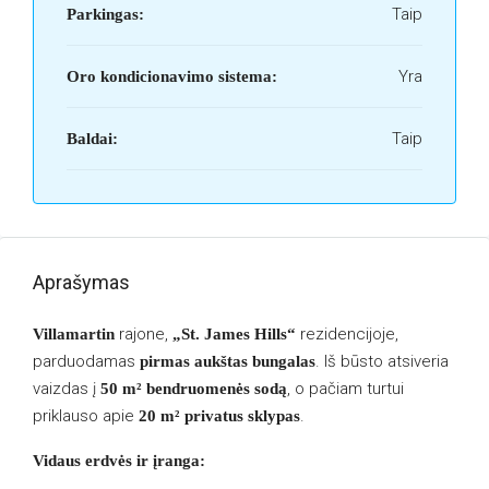
Taip
Parkingas:
Yra
Oro kondicionavimo sistema:
Taip
Baldai:
Aprašymas
rajone,
rezidencijoje,
Villamartin
„St. James Hills“
parduodamas
. Iš būsto atsiveria
pirmas aukštas bungalas
vaizdas į
, o pačiam turtui
50 m² bendruomenės sodą
priklauso apie
.
20 m² privatus sklypas
Vidaus erdvės ir įranga: