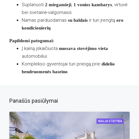
Suplanuoti
,
, virtuvė
2 miegamieji
1 vonios kambarys
bei svetainė-valgomasis.
Namas parduodamas
ir turi įrengtą
su baldais
oro
.
kondicionierių
Papildomi patogumai:
Į kainą įskaičiuota
nuosava stovėjimo vieta
automobiliui.
Komplekso gyventojai turi prieigą prie
didelio
.
bendruomenės baseino
Panašūs pasiūlymai
NAUJA STATYBA