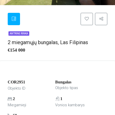
ANTRINĖ RINKA
2 miegamųjų bungalas, Las Filipinas
€154 000
COR2951
Bungalas
Objekto tipas
Objekto ID
2
1
Miegamieji
Vonios kambarys