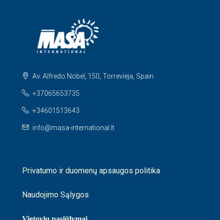
Av. Alfredo Nobel, 150, Torrevieja, Spain
+37065653735
+34601513643
info@masa-international.lt
Privatumo ir duomenų apsaugos politika
Naudojimo Sąlygos
Vietovių pasiūlymai