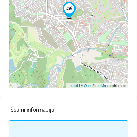
Leaflet
| ©
OpenStreetMap
contributors
Išsami informacija