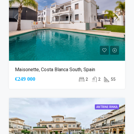
Maisonette, Costa Blanca South, Spain
€249 000
2
2
55
ANTRINĖ RINKA