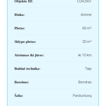
COR2951
Objekto ID:
Antrinė
Rinka:
60 m²
Plotas:
20 m²
Sklypo plotas:
iki 10 km
Atstumas iki jūros:
Taip
Buitinė technika:
Bendras
Baseinas:
Parduotuvių
Šalia: