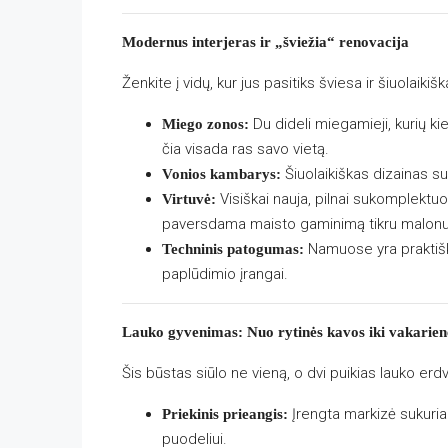
Modernus interjeras ir „šviežia“ renovacija
Ženkite į vidų, kur jus pasitiks šviesa ir šiuolaikišk
Du dideli miegamieji, kurių k
Miego zonos:
čia visada ras savo vietą.
Šiuolaikiškas dizainas su
Vonios kambarys:
Visiškai nauja, pilnai sukomplektuot
Virtuvė:
paversdama maisto gaminimą tikru malon
Namuose yra praktiška
Techninis patogumas:
paplūdimio įrangai.
Lauko gyvenimas: Nuo rytinės kavos iki vakarien
Šis būstas siūlo ne vieną, o dvi puikias lauko erd
Įrengta markizė sukuria 
Priekinis prieangis:
puodeliui.