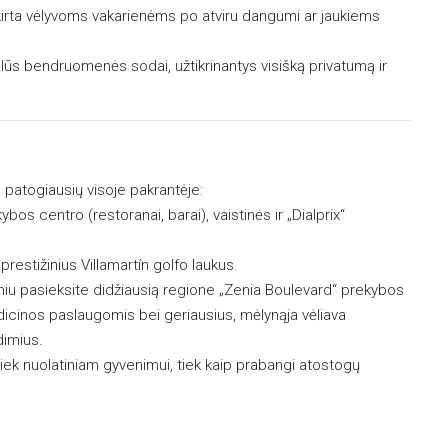
 skirta vėlyvoms vakarienėms po atviru dangumi ar jaukiems
šlūs bendruomenės sodai, užtikrinantys visišką privatumą ir
a patogiausių visoje pakrantėje:
ybos centro (restoranai, barai), vaistinės ir „Dialprix“
prestižinius Villamartín golfo laukus.
iu pasieksite didžiausią regione „Zenia Boulevard“ prekybos
edicinos paslaugomis bei geriausius, mėlynąja vėliava
dimius.
ka tiek nuolatiniam gyvenimui, tiek kaip prabangi atostogų