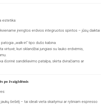
a estetika:
iekviename įrengtos erdvios integruotos spintos – jūsų daiktai
 patogia „walk-in“ tipo dušo kabina.
a virtuvė, kuri sklandžiai jungiasi su lauko erdvėmis,
umu.
 išorinė sandėliavimo patalpa, skirta dviračiams ar
ės po žvaigždėmis
ves:
jaukų šešėlį – tai ideali vieta skaitymui ar rytiniam espresso