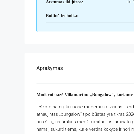
iki
Atstumas iki jūros:
Buitinė technika:
Aprašymas
Moderni oazė Villamartín: „Bungalow“, kuriame r
Ieškote namų, kuriuose modernus dizainas ir erd
atnaujintas „bungalow“ tipo būstas yra tikras 20
nuo šiltų, natūralaus medžio imitacijos laminato gr
namai, sukurti tiems, kurie vertina kokybę ir nor