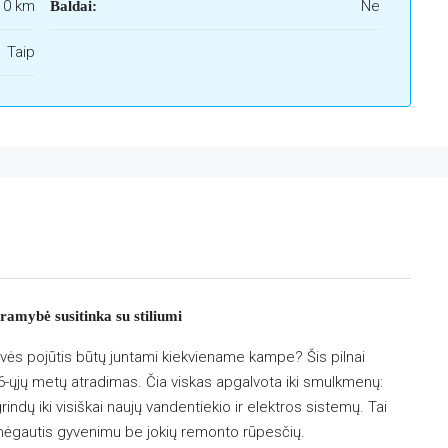
 10 km
Ne
Baldai:
Taip
amybė susitinka su stiliumi
vės pojūtis būtų juntami kiekviename kampe? Šis pilnai
26-ųjų metų atradimas. Čia viskas apgalvota iki smulkmenų:
indų iki visiškai naujų vandentiekio ir elektros sistemų. Tai
i mėgautis gyvenimu be jokių remonto rūpesčių.