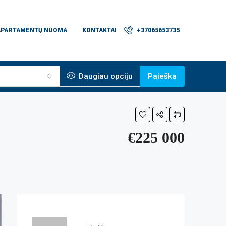
APARTAMENTŲ NUOMA
KONTAKTAI
+37065653735
Daugiau opciju
Paieška
€225 000