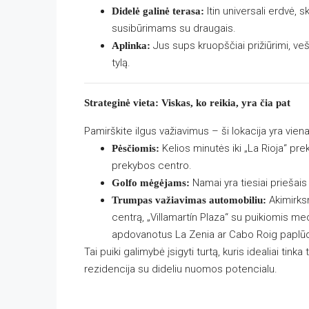
Itin universali erdvė,
Didelė galinė terasa:
susibūrimams su draugais.
Jus sups kruopščiai prižiūrimi, ve
Aplinka:
tylą.
Strateginė vieta: Viskas, ko reikia, yra čia pat
Pamirškite ilgus važiavimus – ši lokacija yra vien
Kelios minutės iki „La Rioja“ prek
Pėsčiomis:
prekybos centro.
Namai yra tiesiai priešais 
Golfo mėgėjams:
Akimirksn
Trumpas važiavimas automobiliu:
centrą, „Villamartín Plaza“ su puikiomis m
apdovanotus La Zenia ar Cabo Roig paplū
Tai puiki galimybė įsigyti turtą, kuris idealiai tin
rezidencija su dideliu nuomos potencialu.