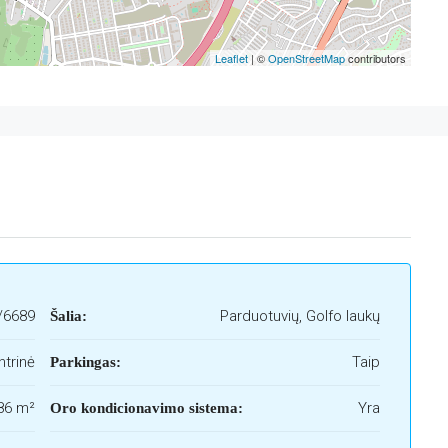
Leaflet
| ©
OpenStreetMap
contributors
/6689
Parduotuvių, Golfo laukų
Šalia:
ntrinė
Taip
Parkingas:
86 m²
Yra
Oro kondicionavimo sistema: