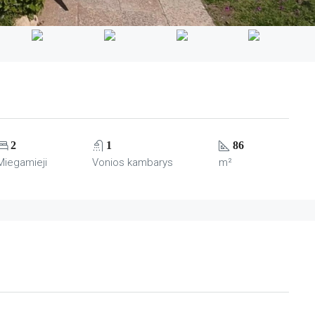
2
1
86
Miegamieji
Vonios kambarys
m²