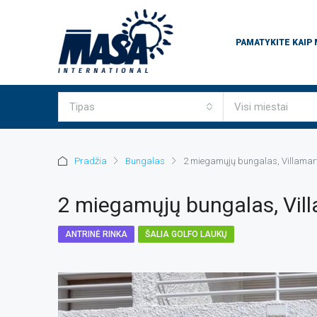
PAMATYKITE KAIP
Tipas
Visi miestai
Pradžia
Bungalas
2 miegamųjų bungalas, Villamar
2 miegamųjų bungalas, Vill
ANTRINĖ RINKA
ŠALIA GOLFO LAUKŲ