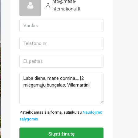
info@masa-
international.lt
Pateikdamas šią formą, sutinku su
Naudojimo
sąlygomis
Siųsti žinutę