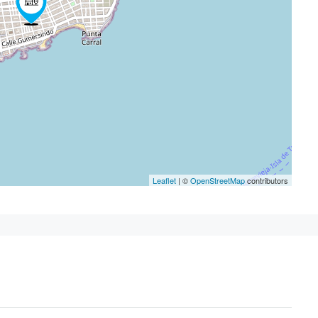
Leaflet
| ©
OpenStreetMap
contributors