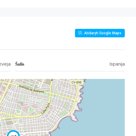
Atidaryti Google Maps
evieja
Ispanija
Šalis