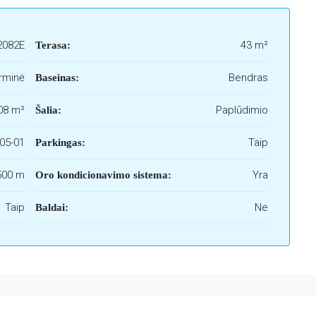
2082E
43 m²
Terasa:
rminė
Bendras
Baseinas:
08 m²
Paplūdimio
Šalia:
05-01
Taip
Parkingas:
 500 m
Yra
Oro kondicionavimo sistema:
Taip
Ne
Baldai: