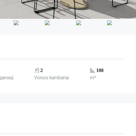
2
108
gamieji
Vonios kambariai
m²