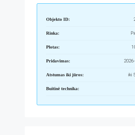
Objekto ID:
Pi
Rinka:
1
Plotas:
2026-
Pridavimas:
iki
Atstumas iki jūros:
Buitinė technika: