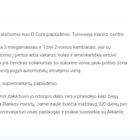
sčiomis nuo El Cura paplūdimio, Torrevieja miesto centre.
3 miegamaisiais ir 1 bei 2 vonios kambariais, visi su
mis į pietus arba vakarus, holas ir amerikietiška virtuvė.
 yra bendras soliariumas su sūkurine vonia, jauki poilsio zona
stį įsigyti automobilių stovėjimo vietą.
, supermarketų, paplūdimio.
 įtaka buvo jo istorijos dalis, nes ji prasidėjo kaip žvejų
sta Blankos miestų. Jame saulė šviečia maždaug 320 dienų per
revieja turi visas paslaugas ir puikiai susisiekia su Alikante,