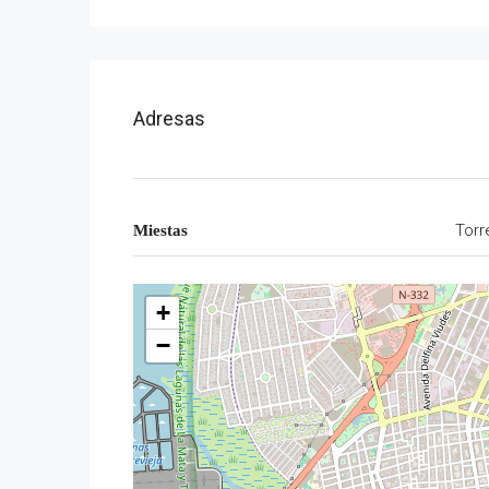
Adresas
Torr
Miestas
+
−