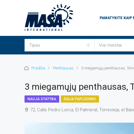
PAMATYKITE KAIP
Tipas
Visi miestai
Pradžia
Penthausas
3 miegamųjų penthausas, Torre
3 miegamųjų penthausas, T
NAUJA STATYBA
ŠALIA PAPLŪDIMIO
72, Calle Pedro Lorca, El Palmeral, Torrevieja, el B