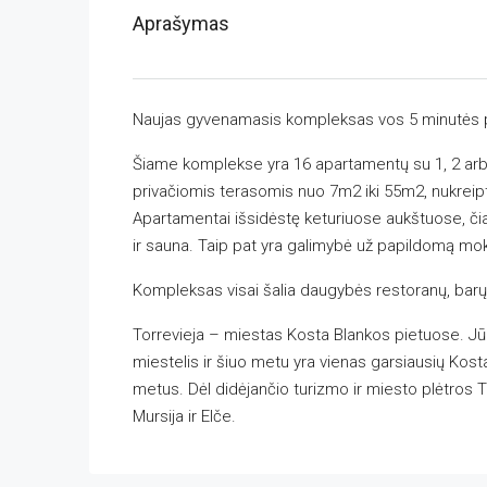
Aprašymas
Naujas gyvenamasis kompleksas vos 5 minutės pė
Šiame komplekse yra 16 apartamentų su 1, 2 arba 
privačiomis terasomis nuo 7m2 iki 55m2, nukreipto
Apartamentai išsidėstę keturiuose aukštuose, čia
ir sauna. Taip pat yra galimybė už papildomą moke
Kompleksas visai šalia daugybės restoranų, barų
Torrevieja – miestas Kosta Blankos pietuose. Jūros
miestelis ir šiuo metu yra vienas garsiausių Ko
metus. Dėl didėjančio turizmo ir miesto plėtros Tor
Mursija ir Elče.