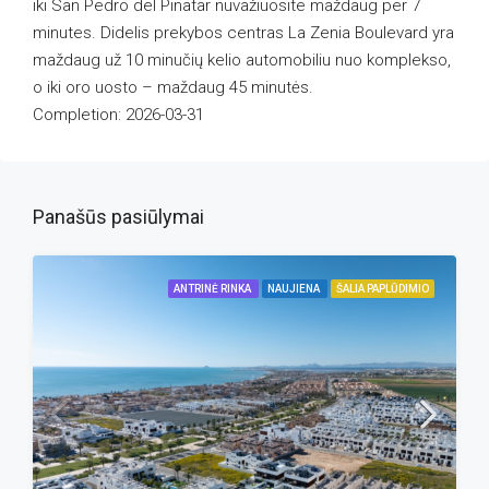
iki San Pedro del Pinatar nuvažiuosite maždaug per 7
minutes. Didelis prekybos centras La Zenia Boulevard yra
maždaug už 10 minučių kelio automobiliu nuo komplekso,
o iki oro uosto – maždaug 45 minutės.
Completion: 2026-03-31
Panašūs pasiūlymai
ANTRINĖ RINKA
NAUJIENA
ŠALIA PAPLŪDIMIO