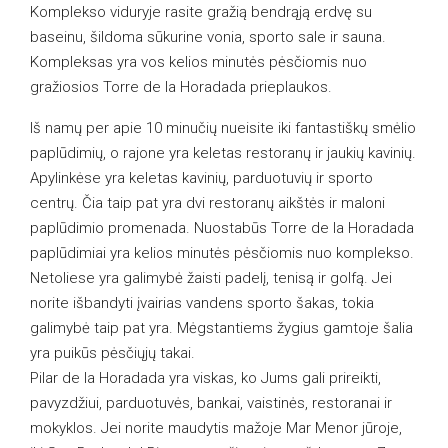
Komplekso viduryje rasite gražią bendrąją erdvę su
baseinu, šildoma sūkurine vonia, sporto sale ir sauna.
Kompleksas yra vos kelios minutės pėsčiomis nuo
gražiosios Torre de la Horadada prieplaukos.
Iš namų per apie 10 minučių nueisite iki fantastiškų smėlio
paplūdimių, o rajone yra keletas restoranų ir jaukių kavinių.
Apylinkėse yra keletas kavinių, parduotuvių ir sporto
centrų. Čia taip pat yra dvi restoranų aikštės ir maloni
paplūdimio promenada. Nuostabūs Torre de la Horadada
paplūdimiai yra kelios minutės pėsčiomis nuo komplekso.
Netoliese yra galimybė žaisti padelį, tenisą ir golfą. Jei
norite išbandyti įvairias vandens sporto šakas, tokia
galimybė taip pat yra. Mėgstantiems žygius gamtoje šalia
yra puikūs pėsčiųjų takai.
Pilar de la Horadada yra viskas, ko Jums gali prireikti,
pavyzdžiui, parduotuvės, bankai, vaistinės, restoranai ir
mokyklos. Jei norite maudytis mažoje Mar Menor jūroje,