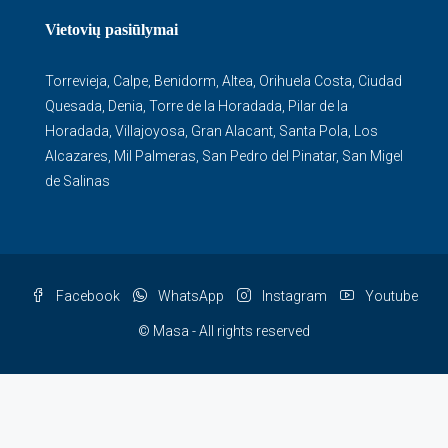
Vietovių pasiūlymai
Torrevieja
,
Calpe
,
Benidorm
,
Altea
,
Orihuela Costa
,
Ciudad
Quesada
,
Denia
,
Torre de la Horadada
,
Pilar de la
Horadada
,
Villajoyosa
,
Gran Alacant
,
Santa Pola
,
Los
Alcazares
,
Mil Palmeras
,
San Pedro del Pinatar
,
San Migel
de Salinas
Facebook
WhatsApp
Instagram
Youtube
© Masa - All rights reserved