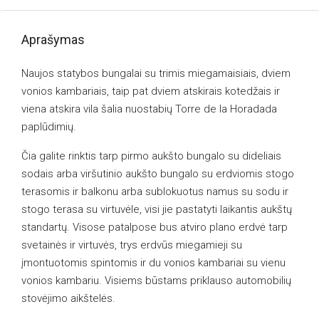
Aprašymas
Naujos statybos bungalai su trimis miegamaisiais, dviem
vonios kambariais, taip pat dviem atskirais kotedžais ir
viena atskira vila šalia nuostabių Torre de la Horadada
paplūdimių.
Čia galite rinktis tarp pirmo aukšto bungalo su dideliais
sodais arba viršutinio aukšto bungalo su erdviomis stogo
terasomis ir balkonu arba sublokuotus namus su sodu ir
stogo terasa su virtuvėle, visi jie pastatyti laikantis aukštų
standartų. Visose patalpose bus atviro plano erdvė tarp
svetainės ir virtuvės, trys erdvūs miegamieji su
įmontuotomis spintomis ir du vonios kambariai su vienu
vonios kambariu. Visiems būstams priklauso automobilių
stovėjimo aikštelės.