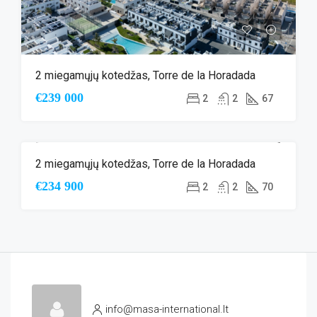
2 miegamųjų kotedžas, Torre de la Horadada
€239 000
2
2
67
2 miegamųjų kotedžas, Torre de la Horadada
ANTRINĖ RINKA
ŠALIA PAPLŪDIMIO
€234 900
2
2
70
info@masa-international.lt