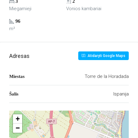
3
2
Miegamieji
Vonios kambariai
96
m²
Adresas
Atidaryti Google Maps
Torre de la Horadada
Miestas
Ispanija
Šalis
+
−