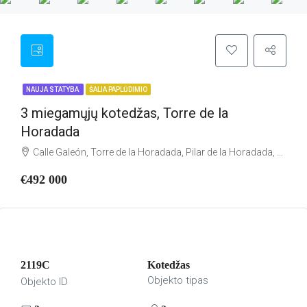
NAUJA STATYBA
ŠALIA PAPLŪDIMIO
3 miegamųjų kotedžas, Torre de la
Horadada
Calle Galeón, Torre de la Horadada, Pilar de la Horadada, el Baix Segura / La Vega Baja, Alacant / Alicante, Comunitat Valenciana, 03191, España
€492 000
2119C
Kotedžas
Objekto tipas
Objekto ID