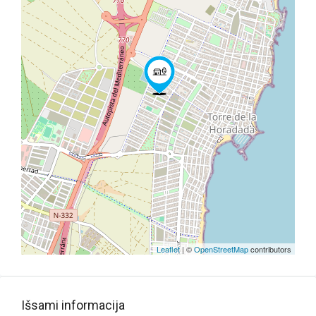
Leaflet
| ©
OpenStreetMap
contributors
Išsami informacija